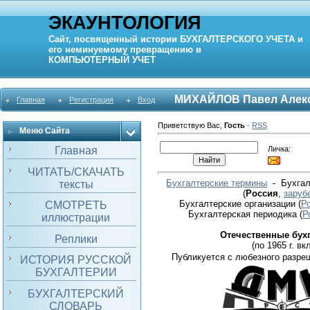
ЭКАУНТОЛОГИЯ
Сайт, посвященный истории
БУХГАЛТЕРСКОГО УЧЕТА
и
его неминуемому превращению в
КОМПЬЮТЕРНЫЙ
УЧЕТ
МИХАЙЛОВ Павел Алек
Главная
Регистрация
Вход
Приветствую Вас
,
Гость
·
RSS
Меню Сайта
Личка:
Главная
ЧИТАТЬ/СКАЧАТЬ
Бухгалтерские термины
- Бухгал
тексты
(
Россия
,
заруб
Бухгалтерские организации
(
Р
СМОТРЕТЬ
Бухгалтерская периодика
(
Р
иллюстрации
Отечественные бух
Реплики
(по 1965 г. вкл
Публикуется с любезного разре
ИСТОРИЯ РУССКОЙ
БУХГАЛТЕРИИ
БУХГАЛТЕРСКИЙ
СЛОВАРЬ