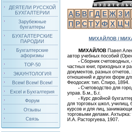
ДЕЯТЕЛИ РУССКОЙ
А
Б
В
Г
Д
Е
Ж
З
И
БУХГАЛТЕРИИ
Зарубежные
П
Р
С
Т
У
Ф
Х
Ц
Ч
бухгалтеры
БУХГАЛТЕРСКИЕ
МИХАЙЛОВ / МИ
ПАРОДИИ
Бухгалтерские
МИХАЙЛОВ
Павел Але
афоризмы
автор учебных пособий (Орен
Сборник счетоводных,
•
TOP-50
частных книг, приходных и р
документов, разных отчетов,
ЭКАУНТОЛОГИЯ
отношений и других форм для
Феодосия: тип. Спиро, 1894.
Всем! Всем! Всем!
Счетоводство для горо
•
Excel и Бухгалтерия
управ. Б.м., Б.г.
Курс двойной бухгалте
•
Форум
для торговых школ, училищ, 
курсов и для лиц, занимающи
Отзывы
торговыми делами. Ахтырка: 
Связь
И.А. Расторгуева, 1907.