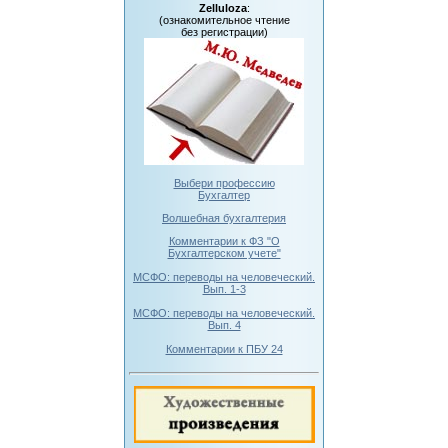
Zelluloza
:
(ознакомительное чтение
без регистрации)
Выбери профессию
Бухгалтер
Волшебная бухгалтерия
Комментарии к ФЗ "О
Бухгалтерском учете"
МСФО: переводы на человеческий.
Вып. 1-3
МСФО: переводы на человеческий.
Вып. 4
Комментарии к ПБУ 24