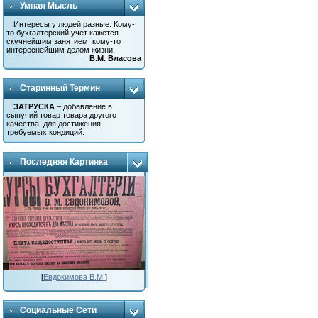
Умная Мысль
Интересы у людей разные. Кому-
то бухгалтерский учет кажется
скучнейшим занятием, кому-то
интереснейшим делом жизни.
В.М. Власова
Старинный Термин
ЗАТРУСКА
– добавление в
сыпучий товар товара другого
качества, для достижения
требуемых кондиций.
Последняя Картинка
[
Евдокимова В.М.
]
Социальные Сети