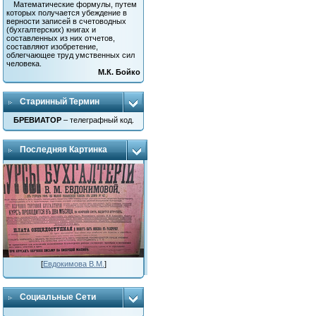
Математические формулы, путем
которых получается убеждение в
верности записей в счетоводных
(бухгалтерских) книгах и
составленных из них отчетов,
составляют изобретение,
облегчающее труд умственных сил
человека.
М.К. Бойко
Старинный Термин
БРЕВИАТОР
– телеграфный код.
Последняя Картинка
[
Евдокимова В.М.
]
Социальные Сети