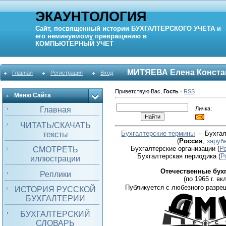
ЭКАУНТОЛОГИЯ
Сайт, посвященный истории
БУХГАЛТЕРСКОГО УЧЕТА
и
его неминуемому превращению в
КОМПЬЮТЕРНЫЙ
УЧЕТ
МИТЯЕВА Елена Конста
Главная
Регистрация
Вход
Приветствую Вас
,
Гость
·
RSS
Меню Сайта
Личка:
Главная
ЧИТАТЬ/СКАЧАТЬ
Бухгалтерские термины
- Бухгал
тексты
(
Россия
,
заруб
Бухгалтерские организации
(
Р
СМОТРЕТЬ
Бухгалтерская периодика
(
Р
иллюстрации
Отечественные бух
Реплики
(по 1965 г. вкл
Публикуется с любезного разре
ИСТОРИЯ РУССКОЙ
БУХГАЛТЕРИИ
БУХГАЛТЕРСКИЙ
СЛОВАРЬ