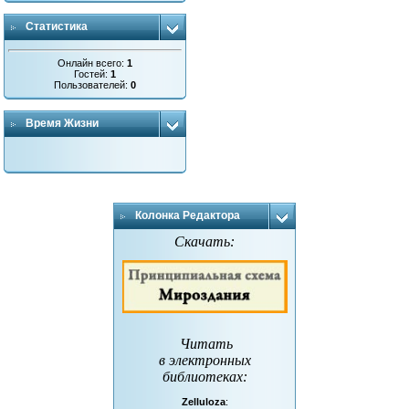
Статистика
Онлайн всего:
1
Гостей:
1
Пользователей:
0
Время Жизни
Колонка Редактора
Скачать:
Читать
в электронных
библиотеках
:
Zelluloza
: