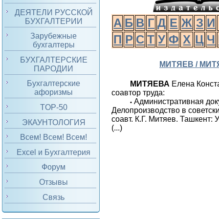
ДЕЯТЕЛИ РУССКОЙ
А
Б
В
Г
Д
Е
Ж
З
И
БУХГАЛТЕРИИ
Зарубежные
П
Р
С
Т
У
Ф
Х
Ц
Ч
бухгалтеры
БУХГАЛТЕРСКИЕ
МИТЯЕВ / МИ
ПАРОДИИ
Бухгалтерские
МИТЯЕВА
Елена Конст
афоризмы
соавтор труда:
Административная док
•
TOP-50
Делопроизводство в советски
соавт. К.Г. Митяев. Ташкент: 
ЭКАУНТОЛОГИЯ
(...)
Всем! Всем! Всем!
Excel и Бухгалтерия
Форум
Отзывы
Связь