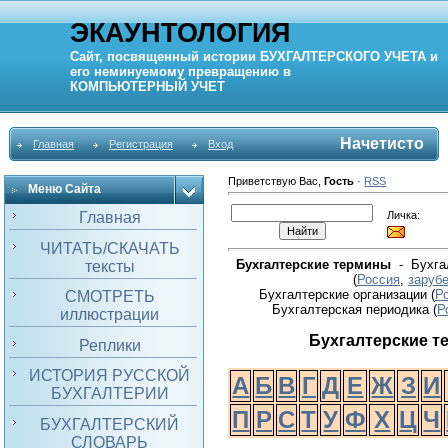
ЭКАУНТОЛОГИЯ
Сайт, посвященный истории
БУХГАЛТЕРСКОГО УЧЕТА
и
его неминуемому превращению в
КОМПЬЮТЕРНЫЙ
УЧЕТ
Начетисто
Главная
Регистрация
Вход
Приветствую Вас
,
Гость
·
RSS
Меню Сайта
Личка:
Главная
ЧИТАТЬ/СКАЧАТЬ
Бухгалтерские термины
- Бухгал
тексты
(
Россия
,
заруб
Бухгалтерские организации (
Р
СМОТРЕТЬ
Бухгалтерская периодика
(
Р
иллюстрации
Бухгалтерские 
Реплики
ИСТОРИЯ РУССКОЙ
А
Б
В
Г
Д
Е
Ж
З
И
БУХГАЛТЕРИИ
П
Р
С
Т
У
Ф
Х
Ц
Ч
БУХГАЛТЕРСКИЙ
СЛОВАРЬ