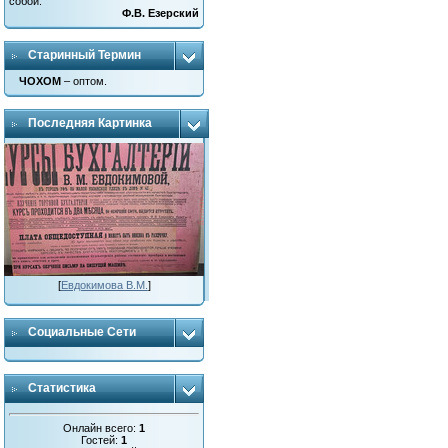
собой.
Ф.В. Езерский
Старинный Термин
ЧОХОМ
– оптом.
Последняя Картинка
[
Евдокимова В.М.
]
Социальные Сети
Статистика
Онлайн всего:
1
Гостей:
1