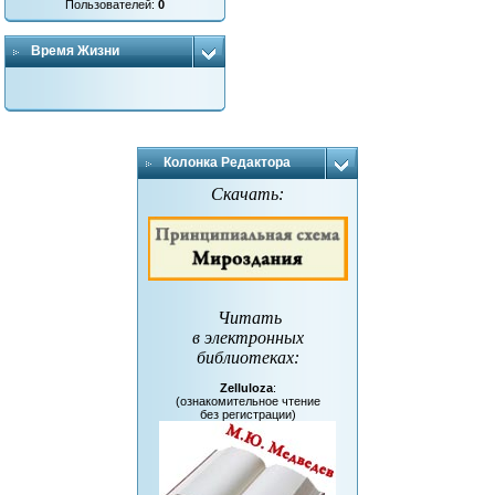
Пользователей:
0
Время Жизни
Колонка Редактора
Скачать:
Читать
в электронных
библиотеках
:
Zelluloza
:
(ознакомительное чтение
без регистрации)