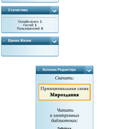
Статистика
Онлайн всего:
1
Гостей:
1
Пользователей:
0
Время Жизни
Колонка Редактора
Скачать:
Читать
в электронных
библиотеках
:
Zelluloza
: