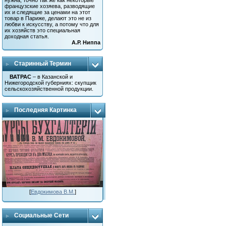
нужна, точно так же как некоторые
французские хозяева, разводящие
их и следящие за ценами на этот
товар в Париже, делают это не из
любви к искусству, а потому что для
их хозяйств это специальная
доходная статья.
А.Р. Ниппа
Старинный Термин
ВАТРАС
– в Казанской и
Нижегородской губерниях: скупщик
сельскохозяйственной продукции.
Последняя Картинка
[
Евдокимова В.М.
]
Социальные Сети