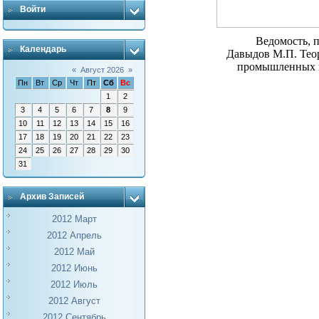
Войти
Ведомость, п
Календарь
Давыдов М.П. Теор
промышленных п
«
Август 2026
»
Пн
Вт
Ср
Чт
Пт
Сб
Вс
1
2
3
4
5
6
7
8
9
10
11
12
13
14
15
16
17
18
19
20
21
22
23
24
25
26
27
28
29
30
31
Архив Записей
2012 Март
2012 Апрель
2012 Май
2012 Июнь
2012 Июль
2012 Август
2012 Сентябрь