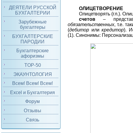
ДЕЯТЕЛИ РУССКОЙ
ОЛИЦЕТВОРЕНИЕ
БУХГАЛТЕРИИ
Олицетворять (гл.). Ол
счетов
– предста
Зарубежные
обязательственных
, т.е. т
бухгалтеры
(
дебитор
или
кредитор
). 
(1). Синонимы: Персонализац
БУХГАЛТЕРСКИЕ
ПАРОДИИ
Бухгалтерские
афоризмы
TOP-50
ЭКАУНТОЛОГИЯ
Всем! Всем! Всем!
Excel и Бухгалтерия
Форум
Отзывы
Связь