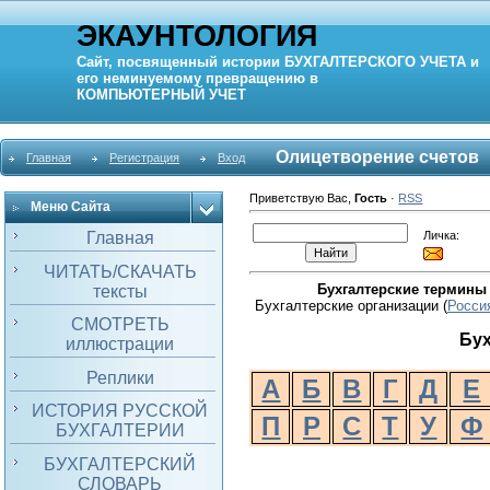
ЭКАУНТОЛОГИЯ
Сайт, посвященный истории
БУХГАЛТЕРСКОГО УЧЕТА
и
его неминуемому превращению в
КОМПЬЮТЕРНЫЙ
УЧЕТ
Олицетворение счетов
Главная
Регистрация
Вход
Приветствую Вас
,
Гость
·
RSS
Меню Сайта
Личка:
Главная
ЧИТАТЬ/СКАЧАТЬ
Бухгалтерские термины
тексты
Бухгалтерские организации (
Росси
СМОТРЕТЬ
Бу
иллюстрации
Реплики
А
Б
В
Г
Д
Е
ИСТОРИЯ РУССКОЙ
П
Р
С
Т
У
Ф
БУХГАЛТЕРИИ
БУХГАЛТЕРСКИЙ
СЛОВАРЬ