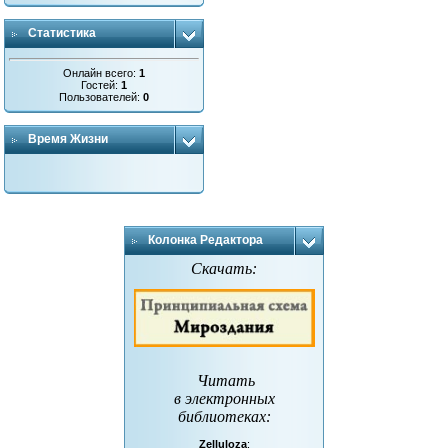
Статистика
Онлайн всего:
1
Гостей:
1
Пользователей:
0
Время Жизни
Колонка Редактора
Скачать:
Читать
в электронных
библиотеках
:
Zelluloza
: