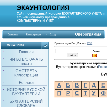
ЭКАУНТОЛОГИЯ
Сайт, посвященный истории
БУХГАЛТЕРСКОГО УЧЕТА
и
его неминуемому превращению в
КОМПЬЮТЕРНЫЙ
УЧЕТ
Оперограмма
Главная
Регистрация
Вход
Приветствую Вас
,
Гость
·
RSS
Меню Сайта
Личка:
Главная
ЧИТАТЬ/СКАЧАТЬ
Бухгалтерские термины
тексты
Бухгалтерские организации (
Росси
СМОТРЕТЬ
Бу
иллюстрации
Реплики
А
Б
В
Г
Д
Е
ИСТОРИЯ РУССКОЙ
П
Р
С
Т
У
Ф
БУХГАЛТЕРИИ
БУХГАЛТЕРСКИЙ
СЛОВАРЬ