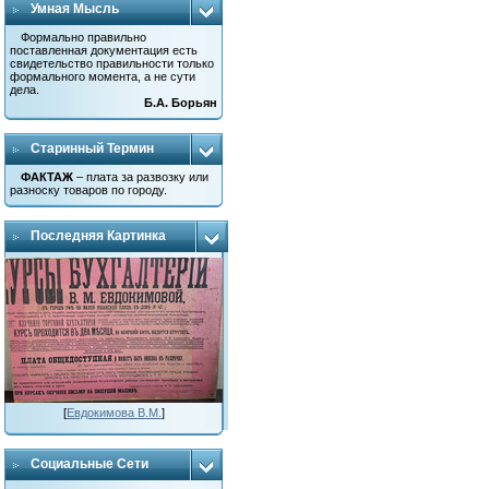
Умная Мысль
Формально правильно
поставленная документация есть
свидетельство правильности только
формального момента, а не сути
дела.
Б.А. Борьян
Старинный Термин
ФАКТАЖ
– плата за развозку или
разноску товаров по городу.
Последняя Картинка
[
Евдокимова В.М.
]
Социальные Сети