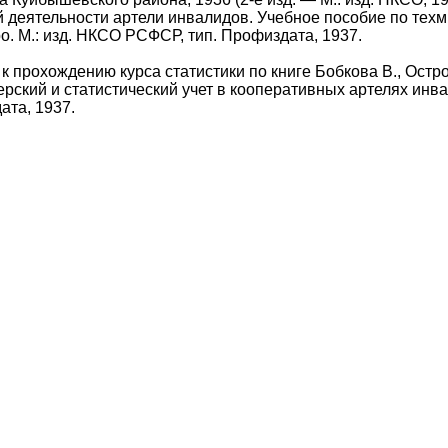
 деятельности артели инвалидов. Учебное пособие по техми
о. М.: изд. НКСО РСФСР, тип. Профиздата, 1937.
к прохождению курса статистики по книге Бобкова В., Остр
ерский и статистический учет в кооперативных артелях инвал
та, 1937.