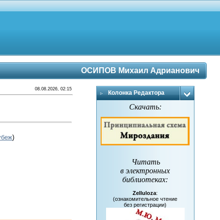
ОСИПОВ Михаил Адрианович
08.08.2026, 02:15
Колонка Редактора
Скачать:
убеж
)
Читать
в электронных
библиотеках
:
Zelluloza
:
(ознакомительное чтение
без регистрации)