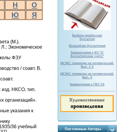
Н
О
Ю
Я
Выбери профессию
Бухгалтер
ета (М.).
Волшебная бухгалтерия
. Л.: Экономическое
Комментарии к ФЗ "О
Бухгалтерском учете"
 школы ФЗУ
МСФО: переводы на человеческий.
Вып. 1-3
водство / соавт. В.
МСФО: переводы на человеческий.
Вып. 4
соавт.
Комментарии к ПБУ 24
 изд. НКСО, тип.
ых организаций».
ьные указания к
бнику
 1935/36 учебный
Постоянные Авторы
37).