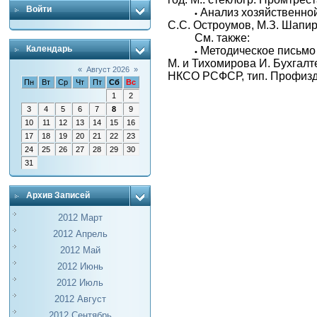
Войти
Анализ хозяйственной
•
С.С. Остроумов, М.З. Шапир
См. также:
Календарь
Методическое письмо 
•
М. и Тихомирова И. Бухгалт
«
Август 2026
»
НКСО РСФСР, тип. Профизда
Пн
Вт
Ср
Чт
Пт
Сб
Вс
1
2
3
4
5
6
7
8
9
10
11
12
13
14
15
16
17
18
19
20
21
22
23
24
25
26
27
28
29
30
31
Архив Записей
2012 Март
2012 Апрель
2012 Май
2012 Июнь
2012 Июль
2012 Август
2012 Сентябрь