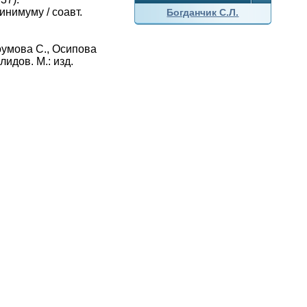
нимуму / соавт.
Богданчик С.Л.
оумова С., Осипова
идов. М.: изд.