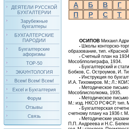
А
Б
В
Г
ДЕЯТЕЛИ РУССКОЙ
БУХГАЛТЕРИИ
П
Р
С
Т
Зарубежные
бухгалтеры
БУХГАЛТЕРСКИЕ
ПАРОДИИ
ОСИПОВ
Михаил Адриа
Школы конторско-торго
•
Бухгалтерские
образование, тип. «Красной 
афоризмы
Счетный план на 1934 
•
Мособлполиграфа, 1934.
TOP-50
Бухгалтерский и стати
•
Бобков, С. Остроумов, И. Ти
ЭКАУНТОЛОГИЯ
Инструкция по бухгалт
•
Всем! Всем! Всем!
И.А. Тихомиров. М.; Л.: КОИ
Методическое письмо 
•
Excel и Бухгалтерия
Мособлисполкома, 1935.
Методическое письмо 
Форум
•
М.: изд. НКСО РСФСР, тип. 
Отзывы
Бухгалтерская отчетн
•
счетному плану на 1936 г. М.
Связь
Методические указани
•
П.П. Андреева и Н.С. Беле
год. М.: стеклогр. Промтрес