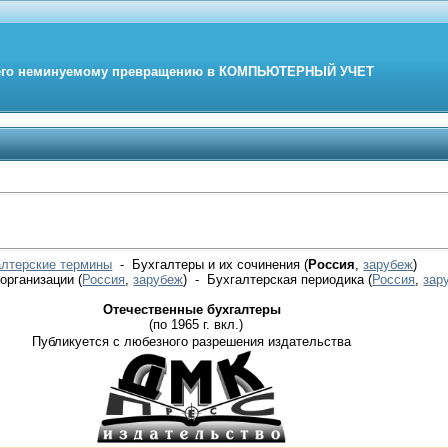
его неминуемому превращению в
КОМПЬЮТЕРНЫЙ
УЧЕТ
алтерские термины
- Бухгалтеры и их сочинения (
Россия
,
зарубеж
)
 организации
(
Россия
,
зарубеж
)
- Бухгалтерская периодика
(
Россия
,
зар
Отечественные бухгалтеры
(по 1965 г. вкл.)
Публикуется с любезного разрешения издательства