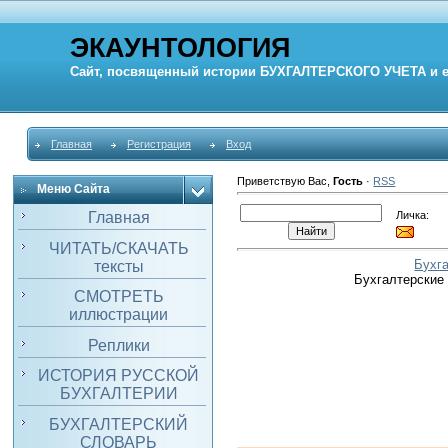
ЭКАУНТОЛОГИЯ
Сайт, посвященный истории
БУХГАЛТЕРСКОГО УЧЕТА
и 
Главная
Регистрация
Вход
Приветствую Вас
,
Гость
·
RSS
Меню Сайта
Личка:
Главная
ЧИТАТЬ/СКАЧАТЬ
Бухг
тексты
Бухгалтерские
СМОТРЕТЬ
иллюстрации
Реплики
ИСТОРИЯ РУССКОЙ
БУХГАЛТЕРИИ
БУХГАЛТЕРСКИЙ
СЛОВАРЬ