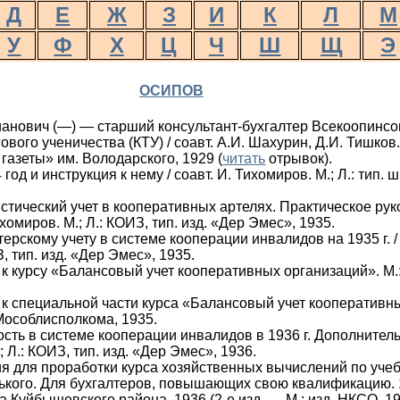
Д
Е
Ж
З
И
К
Л
М
У
Ф
Х
Ц
Ч
Ш
Щ
Э
ОСИПОВ
нович (—) — старший консультант-бухгалтер Всекоопинсов
вого ученичества (КТУ) / соавт. А.И. Шахурин, Д.И. Тишков
газеты» им. Володарского, 1929 (
читать
отрывок).
год и инструкция к нему / соавт. И. Тихомиров. М.; Л.: тип.
стический учет в кооперативных артелях. Практическое руко
хомиров. М.; Л.: КОИЗ, тип. изд. «Дер Эмес», 1935.
ерскому учету в системе кооперации инвалидов на 1935 г. / 
З, тип. изд. «Дер Эмес», 1935.
к курсу «Балансовый учет кооперативных организаций». М.:
к специальной части курса «Балансовый учет кооперативн
Мособлисполкома, 1935.
ость в системе кооперации инвалидов в 1936 г. Дополнител
; Л.: КОИЗ, тип. изд. «Дер Эмес», 1936.
я для проработки курса хозяйственных вычислений по уче
нького. Для бухгалтеров, повышающих свою квалификацию.
та Куйбышевского района, 1936 (2-е изд. — М.: изд. НКСО, 19