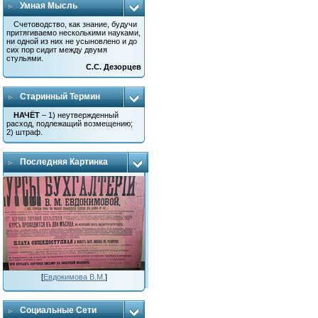
Умная Мысль
Счетоводство, как знание, будучи
притягиваемо несколькими науками,
ни одной из них не усыновлено и до
сих пор сидит между двумя
стульями.
С.С. Дезорцев
Старинный Термин
НАЧЁТ
– 1) неутвержденный
расход, подлежащий возмещению;
2) штраф.
Последняя Картинка
[
Евдокимова В.М.
]
Социальные Сети