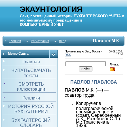
ЭКАУНТОЛОГИЯ
Сайт, посвященный истории
БУХГАЛТЕРСКОГО УЧЕТА
и
его неминуемому превращению в
КОМПЬЮТЕРНЫЙ
УЧЕТ
Павлов М.К.
Главная
Регистрация
Вход
Приветствую Вас
,
Гость
·
06.08.2026,
Меню Сайта
RSS
10:44
Главная
Личка:
ЧИТАТЬ/СКАЧАТЬ
тексты
ПАВЛОВ / ПАВЛОВА
СМОТРЕТЬ
иллюстрации
ПАВЛОВ
М.К. (—) —
соавтор труда:
Реплики
Копиручет в
ИСТОРИЯ РУССКОЙ
полиграфической
БУХГАЛТЕРИИ
промышленности
(соавт. Серебренный
А.Х., Розенберг С.Л.).
БУХГАЛТЕРСКИЙ
М.: Транспечать,
СЛОВАРЬ
1929.