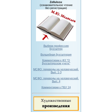
Zelluloza
:
(ознакомительное чтение
без регистрации)
Выбери профессию
Бухгалтер
Волшебная бухгалтерия
Комментарии к ФЗ "О
Бухгалтерском учете"
МСФО: переводы на человеческий.
Вып. 1-3
МСФО: переводы на человеческий.
Вып. 4
Комментарии к ПБУ 24