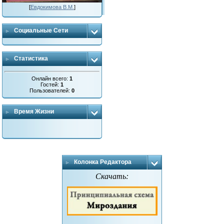
[
Евдокимова В.М.
]
Социальные Сети
Статистика
Онлайн всего:
1
Гостей:
1
Пользователей:
0
Время Жизни
Колонка Редактора
Скачать: