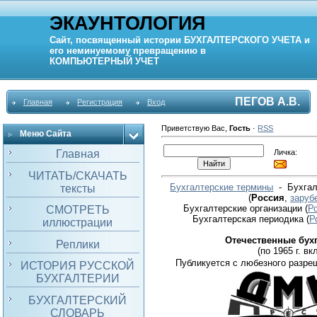
ЭКАУНТОЛОГИЯ
Сайт, посвященный истории
БУХГАЛТЕРСКОГО УЧЕТА
и
его неминуемому превращению в
КОМПЬЮТЕРНЫЙ
УЧЕТ
ПЕГОВ А.В.
Главная
Регистрация
Вход
Приветствую Вас
,
Гость
·
RSS
Меню Сайта
Личка:
Главная
ЧИТАТЬ/СКАЧАТЬ
Бухгалтерские термины
- Бухгал
тексты
(
Россия
,
заруб
Бухгалтерские организации
(
Р
СМОТРЕТЬ
Бухгалтерская периодика
(
Р
иллюстрации
Отечественные бух
Реплики
(по 1965 г. вкл
Публикуется с любезного разре
ИСТОРИЯ РУССКОЙ
БУХГАЛТЕРИИ
БУХГАЛТЕРСКИЙ
СЛОВАРЬ