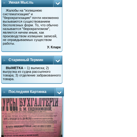
Умная Мысль
Жалобы на "излишнюю
систематизацию" и
"бюрократизацию" почти неизменно
вызываются существованием
бесполезных форм. То, что обычно
называется "бюрократизмом",
является ничем иным, как
производством излишних записей,
не оправдываемых существом
работы.
У. Кларк
Старинный Термин
ВЫМЕТКА
– 1) выписка; 2)
выгрузка из судна рассыпного
товара; 3) отделение забракованного
товара.
Последняя Картинка