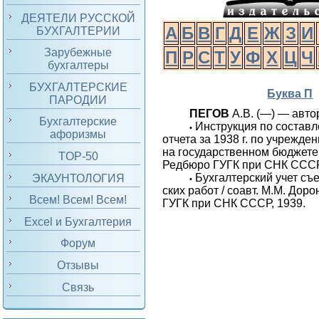
ДЕЯТЕЛИ РУССКОЙ
А
Б
В
Г
Д
Е
Ж
З
И
БУХГАЛТЕРИИ
Зарубежные
П
Р
С
Т
У
Ф
Х
Ц
Ч
бухгалтеры
БУХГАЛТЕРСКИЕ
Буква П
ПАРОДИИ
ПЕГОВ
А.В. (—) — авто
Бухгалтерские
Инструкция по составл
•
афоризмы
отчета за 1938 г. по учрежд
на государственном бюджете 
TOP-50
Редбюро ГУГК при СНК СССР
Бухгалтерский учет съе
ЭКАУНТОЛОГИЯ
•
ских работ / соавт. М.М. Дор
Всем! Всем! Всем!
ГУГК при СНК СССР, 1939.
Excel и Бухгалтерия
Форум
Отзывы
Связь