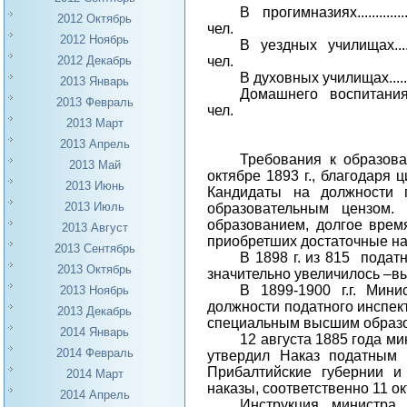
В прогимназиях
.............
2012 Октябрь
чел.
2012 Ноябрь
В уездных училищах
...
чел.
2012 Декабрь
В духовных училищах
....
2013 Январь
Домашнего воспитани
2013 Февраль
чел.
2013 Март
2013 Апрель
Требования к образов
2013 Май
октябре 1893 г., благодаря
2013 Июнь
Кандидаты на должности 
2013 Июль
образовательным цензом.
образованием, долгое врем
2013 Август
приобретших достаточные н
2013 Сентябрь
В 1898 г. из 815
податн
2013 Октябрь
значительно увеличилось –вы
В 1899-1900 г.г. Мин
2013 Ноябрь
должности податного инспек
2013 Декабрь
специальным высшим образо
2014 Январь
12 августа 1885 года м
2014 Февраль
утвердил Наказ податным 
Прибалтийские губернии и
2014 Март
наказы, соответственно 11 ок
2014 Апрель
Инструкция министра