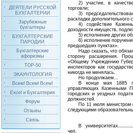
2) участие, в качест
ДЕЯТЕЛИ РУССКОЙ
торговли;
БУХГАЛТЕРИИ
3) председательствов
раскладки дополнительного с
Зарубежные
4) содействие Казен
бухгалтеры
доходности имуществ, подле
5) исполнение других об
БУХГАЛТЕРСКИЕ
6) исполнение поручени
ПАРОДИИ
предшедших пунктах».
Бухгалтерские
Надо сказать, что обяз
афоризмы
сторону расширения. Проц
«Общему Учреждению Губер
TOP-50
инспекторов как государст
никогда не менялась.
ЭКАУНТОЛОГИЯ
Но продолжаем…
В конце мая 1885 г.
Всем! Всем! Всем!
управляющих Казенными Па
Excel и Бухгалтерия
городских и уездных подат
должностей.
Форум
По 11 июля министром 
следующими образовательны
Отзывы
Связь
В университетах
............
чел.