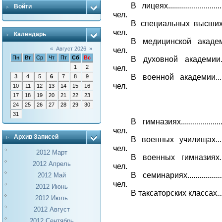
В лицеях
..........................
Войти
чел.
В специальных высших
чел.
Календарь
В медицинской акаде
«
Август 2026
»
чел.
Пн
Вт
Ср
Чт
Пт
Сб
Вс
В духовной академии
чел.
1
2
В военной академии
...
3
4
5
6
7
8
9
чел.
10
11
12
13
14
15
16
17
18
19
20
21
22
23
24
25
26
27
28
29
30
31
В гимназиях
....................
чел.
Архив Записей
В военных училищах
...
чел.
2012 Март
В военных гимназиях
.
2012 Апрель
чел.
В семинариях
.................
2012 Май
чел.
2012 Июнь
В таксаторских классах
..
2012 Июль
2012 Август
2012 Сентябрь