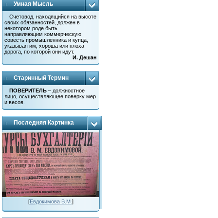
Умная Мысль
Счетовод, находящийся на высоте
своих обязанностей, должен в
некотором роде быть
направляющим коммерческую
совесть промышленника и купца,
указывая им, хороша или плоха
дорога, по которой они идут.
И. Дешан
Старинный Термин
ПОВЕРИТЕЛЬ
– должностное
лицо, осуществляющее поверку мер
и весов.
Последняя Картинка
[
Евдокимова В.М.
]