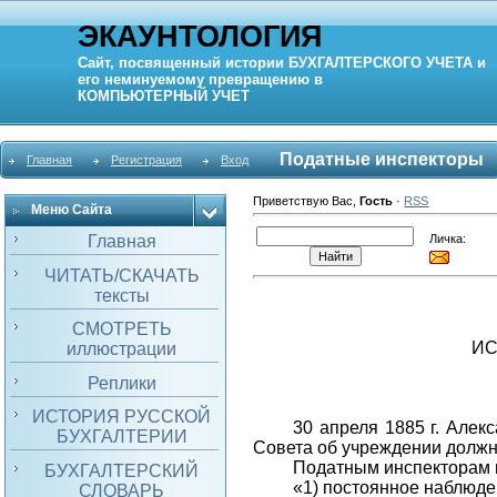
ЭКАУНТОЛОГИЯ
Сайт, посвященный истории
БУХГАЛТЕРСКОГО УЧЕТА
и
его неминуемому превращению в
КОМПЬЮТЕРНЫЙ
УЧЕТ
Податные инспекторы
Главная
Регистрация
Вход
Приветствую Вас
,
Гость
·
RSS
Меню Сайта
Личка:
Главная
ЧИТАТЬ/СКАЧАТЬ
тексты
СМОТРЕТЬ
ИС
иллюстрации
Реплики
ИСТОРИЯ РУССКОЙ
30 апреля 1885 г. Але
БУХГАЛТЕРИИ
Совета об учреждении должн
Податным инспекторам 
БУХГАЛТЕРСКИЙ
«1) постоянное наблюде
СЛОВАРЬ