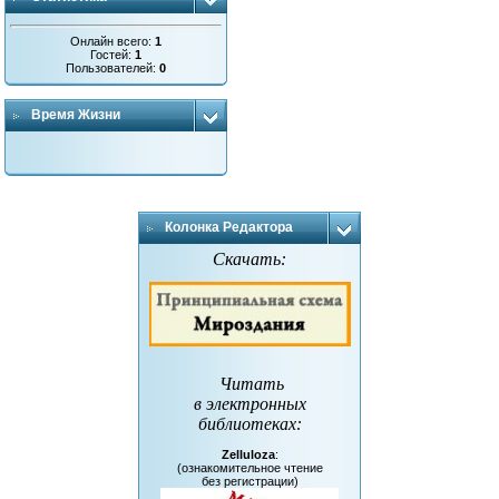
Онлайн всего:
1
Гостей:
1
Пользователей:
0
Время Жизни
Колонка Редактора
Скачать:
Читать
в электронных
библиотеках
:
Zelluloza
:
(ознакомительное чтение
без регистрации)