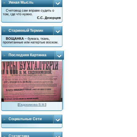
Умная Мысль
Счетовод сам вправе судить о
том, где что нужно.
С.С. Дезорцев
Старинный Термин
ВОЩАНКА
– бумага, ткань,
пропитанные или натертые воском.
Последняя Картинка
[
Евдокимова В.М.
]
Социальные Сети
Статистика