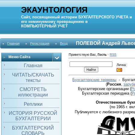
ЭКАУНТОЛОГИЯ
Сайт, посвященный истории
БУХГАЛТЕРСКОГО УЧЕТА
и
его неминуемому превращению в
КОМПЬЮТЕРНЫЙ
УЧЕТ
ПОЛЕВОЙ Андрей Льво
Главная
Регистрация
Вход
Приветствую Вас
,
Гость
·
RSS
Меню Сайта
Личка:
Главная
ЧИТАТЬ/СКАЧАТЬ
Бухгалтерские термины
- Бухгал
тексты
(
Россия
,
заруб
Бухгалтерские организации
(
Р
СМОТРЕТЬ
Бухгалтерская периодика
(
Р
иллюстрации
Отечественные бух
Реплики
(по 1965 г. вкл
Публикуется с любезного разре
ИСТОРИЯ РУССКОЙ
БУХГАЛТЕРИИ
БУХГАЛТЕРСКИЙ
СЛОВАРЬ