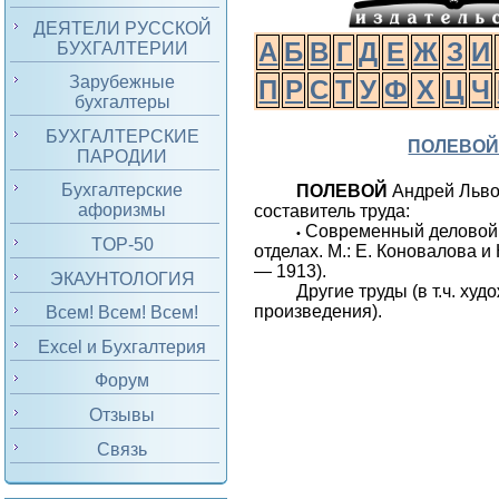
ДЕЯТЕЛИ РУССКОЙ
А
Б
В
Г
Д
Е
Ж
З
И
БУХГАЛТЕРИИ
Зарубежные
П
Р
С
Т
У
Ф
Х
Ц
Ч
бухгалтеры
БУХГАЛТЕРСКИЕ
ПОЛЕВО
ПАРОДИИ
Бухгалтерские
ПОЛЕВОЙ
Андрей Льво
афоризмы
составитель труда:
Современный деловой 
•
TOP-50
отделах. М.: Е. Коновалова и К
— 1913).
ЭКАУНТОЛОГИЯ
Другие труды (в т.ч. ху
произведения).
Всем! Всем! Всем!
Excel и Бухгалтерия
Форум
Отзывы
Связь