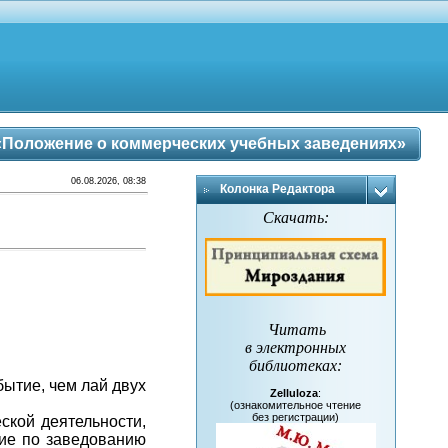
«Положение о коммерческих учебных заведениях»
06.08.2026, 08:38
Колонка Редактора
Скачать:
Читать
в электронных
библиотеках
:
бытие, чем лай двух
Zelluloza
:
(ознакомительное чтение
без регистрации)
ской деятельности,
ние по заведованию