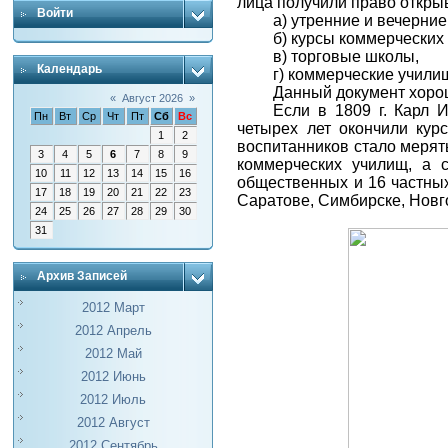
лица получили право откры
Войти
а) утренние и вечерние
б) курсы коммерческих
в) торговые школы,
Календарь
г) коммерческие учили
Данный документ хоро
«
Август 2026
»
Если в 1809 г. Карл 
Пн
Вт
Ср
Чт
Пт
Сб
Вс
четырех лет окончили кур
1
2
воспитанников стало мерять
3
4
5
6
7
8
9
коммерческих училищ, а 
10
11
12
13
14
15
16
общественных и 16 частных
17
18
19
20
21
22
23
Саратове, Симбирске, Новго
24
25
26
27
28
29
30
31
Архив Записей
2012 Март
2012 Апрель
2012 Май
2012 Июнь
2012 Июль
2012 Август
2012 Сентябрь