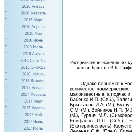
2016 Январь
2016 Февраль
2016 Март
2016 Апрель
2016 Май
2016 Июнь
2016 Июль
2016 Август
2016 Сентябрь
Распределение окончивших курс
книги: Бринтон В.К. Графи
2016 Октябрь
2016 Ноябрь
2016 Декабрь
Однако вернемся к Рос
2017 Январь
количество коммерческих, 
малоизвестные, а подчас и в
2017 Февраль
Бабенко И.П. (Спб.), Балягин
2017 Март
Брызгалов И.А. (М.), Бутру 
2017 Апрель
С.М. (М.), Войников Н.П. (М.
2017 Май
(М.), Гурвич М.Л. (Симферо
Епифанов П.Л. (Спб.)., 
2017 Июнь
(Екатеринославль), Калустов
2017 Июль
Леденев С.Ф. (Елец), Лилие