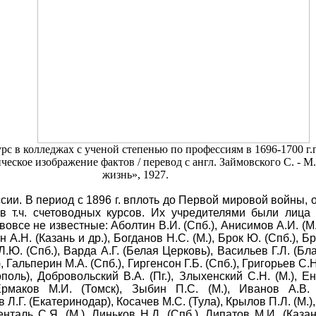
 в колледжах с ученой степенью по профессиям в 1696-1700 г.г. 
ческое изображение фактов / перевод с англ. Займовского С. - М
жизнь», 1927.
сии. В период с 1896 г. вплоть до Первой мировой войны,
в т.ч. счетоводных курсов. Их учредителями были лица 
овсе не известные: Аболтин В.И. (Спб.), Анисимов А.И. (М.)
 А.Н. (Казань и др.), Богданов Н.С. (М.), Брок Ю. (Спб.), Бр
Л.Ю. (Спб.), Варда А.Г. (Белая Церковь), Васильев Г.Л. (Бл
), Гальперин М.А. (Спб.), Гиргенсон Г.Б. (Спб.), Григорьев С.
поль), Добровольский В.А. (Пг.), Злыхенский С.Н. (М.), Ен
Ермаков М.И. (Томск), Зыбин П.С. (М.), Иванов А.В. 
 Л.Г. (Екатеринодар), Косачев М.С. (Тула), Крылов П.Л. (М.),
нталь С.Я. (М.), Линьков Н.Д. (Спб.), Липатов М.И. (Казань