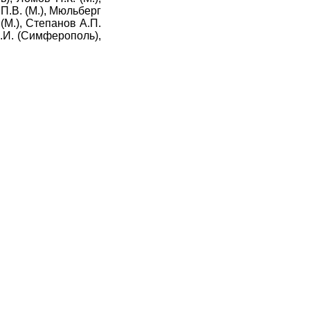
 П.В. (М.), Мюльберг
 (М.), Степанов А.П.
М.И. (Симферополь),