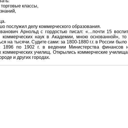
вать:
 торговые классы,
 знаний,
ща.
шо послужил делу коммерческого образования.
Иванович Арнольд с гордостью писал: «…почти 15 воспи
с коммерческих наук в Академии, мною основанной», то
ся на тысячи. Судите сами: за 1800-1880 г.г. в России было
с 1896 по 1902 г. в ведении Министерства финансов 
 коммерческих училищ. Открылись коммерческие училища 
роде и других городах.