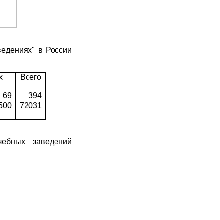
ведениях" в России
х
Всего
69
394
500
72031
чебных заведений