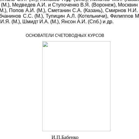
Г. (М.), Медведев А.И. и Ступоченко В.Я. (Воронеж), Москвин
(М.), Попов А.И. (М.), Сметанин С.А. (Казань), Смирнов Н.И.
рубчанинов С.С. (М.), Тупицин А.Л. (Котельничи), Филиппов 
И.Я. (М.), Шмидт И.А. (М.), Янсон А.И. (Спб.) и др.
ОСНОВАТЕЛИ СЧЕТОВОДНЫХ КУРСОВ
И.П.Бабенко