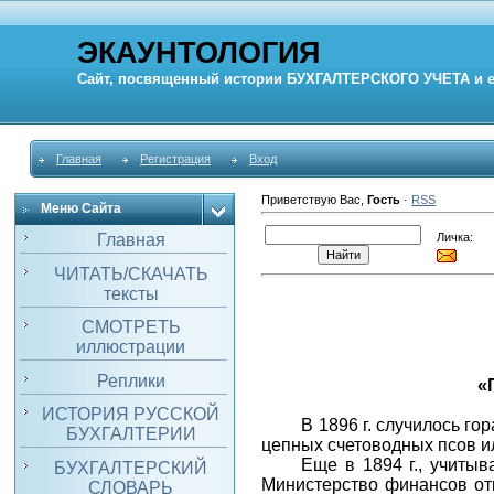
ЭКАУНТОЛОГИЯ
Сайт, посвященный истории
БУХГАЛТЕРСКОГО УЧЕТА
и 
Главная
Регистрация
Вход
Приветствую Вас
,
Гость
·
RSS
Меню Сайта
Личка:
Главная
ЧИТАТЬ/СКАЧАТЬ
тексты
СМОТРЕТЬ
иллюстрации
Реплики
«
ИСТОРИЯ РУССКОЙ
В 1896 г. случилось го
БУХГАЛТЕРИИ
цепных счетоводных псов и
Еще в 1894 г., учитыв
БУХГАЛТЕРСКИЙ
Министерство финансов от
СЛОВАРЬ