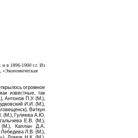
и в 1896-1900 г.г. Из
., «Экономическая
 открылось огромное
как известные, так
, Антонов П.У. (М.),
удковский И.И. (М.),
аговещенск), Виткун
Н. (М.), Гуляева А.Ю.
галычева Е.В. (М.),
(М.), Каплан Д.А.
 Лебедева Л.В. (М.),
), Ломов Н.К. (М.),