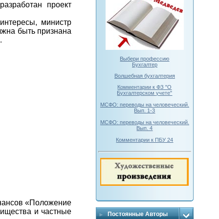
разработан проект
интересы, министр
лжна быть признана
.
Выбери профессию
Бухгалтер
Волшебная бухгалтерия
Комментарии к ФЗ "О
Бухгалтерском учете"
МСФО: переводы на человеческий.
Вып. 1-3
МСФО: переводы на человеческий.
Вып. 4
Комментарии к ПБУ 24
инансов «Положение
рищества и частные
Постоянные Авторы