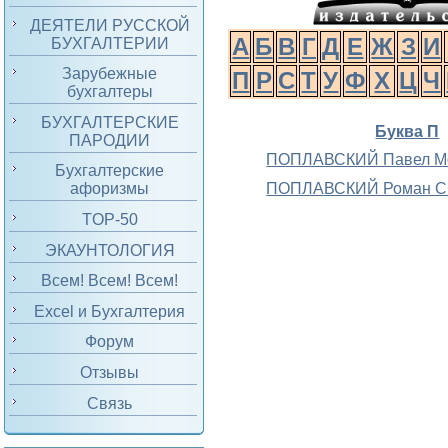
ДЕЯТЕЛИ РУССКОЙ
А
Б
В
Г
Д
Е
Ж
З
И
БУХГАЛТЕРИИ
Зарубежные
П
Р
С
Т
У
Ф
Х
Ц
Ч
бухгалтеры
БУХГАЛТЕРСКИЕ
Буква П
ПАРОДИИ
ПОПЛАВСКИЙ Павел М
Бухгалтерские
ПОПЛАВСКИЙ Роман С
афоризмы
TOP-50
ЭКАУНТОЛОГИЯ
Всем! Всем! Всем!
Excel и Бухгалтерия
Форум
Отзывы
Связь