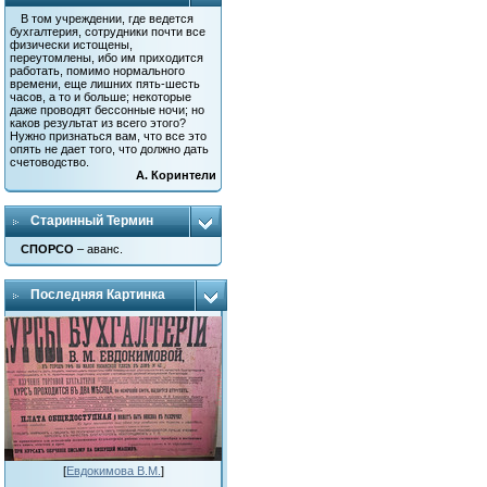
В том учреждении, где ведется
бухгалтерия, сотрудники почти все
физически истощены,
переутомлены, ибо им приходится
работать, помимо нормального
времени, еще лишних пять-шесть
часов, а то и больше; некоторые
даже проводят бессонные ночи; но
каков результат из всего этого?
Нужно признаться вам, что все это
опять не дает того, что должно дать
счетоводство.
А. Коринтели
Старинный Термин
СПОРСО
– аванс.
Последняя Картинка
[
Евдокимова В.М.
]