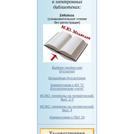
в электронных
библиотеках
:
Zelluloza
:
(ознакомительное чтение
без регистрации)
Выбери профессию
Бухгалтер
Волшебная бухгалтерия
Комментарии к ФЗ "О
Бухгалтерском учете"
МСФО: переводы на человеческий.
Вып. 1-3
МСФО: переводы на человеческий.
Вып. 4
Комментарии к ПБУ 24