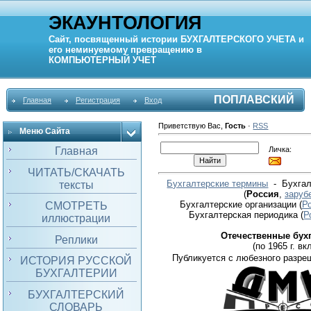
ЭКАУНТОЛОГИЯ
Сайт, посвященный истории
БУХГАЛТЕРСКОГО УЧЕТА
и
его неминуемому превращению в
КОМПЬЮТЕРНЫЙ
УЧЕТ
ПОПЛАВСКИЙ
Главная
Регистрация
Вход
Приветствую Вас
,
Гость
·
RSS
Меню Сайта
Личка:
Главная
ЧИТАТЬ/СКАЧАТЬ
Бухгалтерские термины
- Бухгал
тексты
(
Россия
,
заруб
Бухгалтерские организации
(
Р
СМОТРЕТЬ
Бухгалтерская периодика
(
Р
иллюстрации
Отечественные бух
Реплики
(по 1965 г. вкл
Публикуется с любезного разре
ИСТОРИЯ РУССКОЙ
БУХГАЛТЕРИИ
БУХГАЛТЕРСКИЙ
СЛОВАРЬ