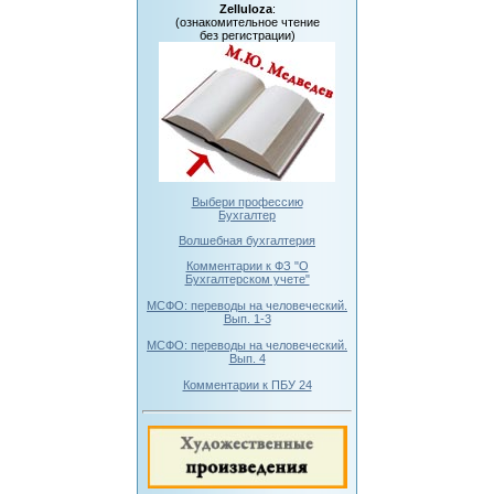
Zelluloza
:
(ознакомительное чтение
без регистрации)
Выбери профессию
Бухгалтер
Волшебная бухгалтерия
Комментарии к ФЗ "О
Бухгалтерском учете"
МСФО: переводы на человеческий.
Вып. 1-3
МСФО: переводы на человеческий.
Вып. 4
Комментарии к ПБУ 24