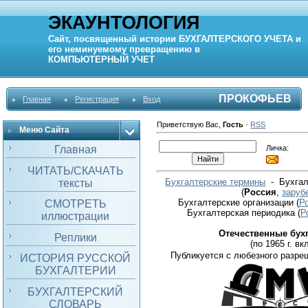
ЭКАУНТОЛОГИЯ
Сайт, посвященный истории
БУХГАЛТЕРСКОГО УЧЕТА
и
его неминуемому превращению в
КОМПЬЮТЕРНЫЙ
УЧЕТ
ПРОКОФЬЕВ
Главная
Регистрация
Вход
Приветствую Вас
,
Гость
·
RSS
Меню Сайта
Личка:
Главная
ЧИТАТЬ/СКАЧАТЬ
Бухгалтерские термины
- Бухгал
тексты
(
Россия
,
заруб
Бухгалтерские организации
(
Р
СМОТРЕТЬ
Бухгалтерская периодика
(
Р
иллюстрации
Отечественные бух
Реплики
(по 1965 г. вкл
Публикуется с любезного разре
ИСТОРИЯ РУССКОЙ
БУХГАЛТЕРИИ
БУХГАЛТЕРСКИЙ
СЛОВАРЬ