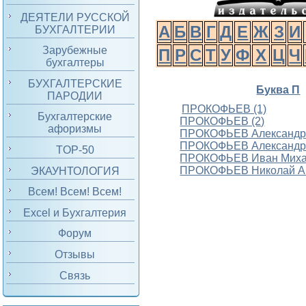
ДЕЯТЕЛИ РУССКОЙ
А
Б
В
Г
Д
Е
Ж
З
И
БУХГАЛТЕРИИ
Зарубежные
П
Р
С
Т
У
Ф
Х
Ц
Ч
бухгалтеры
БУХГАЛТЕРСКИЕ
Буква П
ПАРОДИИ
ПРОКОФЬЕВ (1)
Бухгалтерские
ПРОКОФЬЕВ (2)
афоризмы
ПРОКОФЬЕВ Александр 
ПРОКОФЬЕВ Александр 
TOP-50
ПРОКОФЬЕВ Иван Миха
ПРОКОФЬЕВ Николай А
ЭКАУНТОЛОГИЯ
Всем! Всем! Всем!
Excel и Бухгалтерия
Форум
Отзывы
Связь