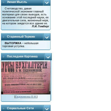
Умная Мысль
Счетоводство, давая
политической экономии главный
материал для своих выводов, есть
основание этой последней науки, ее
двигательная сила, жизненный нерв,
на котором зиждется все здание ее.
Л.И. Гомберг
Старинный Термин
ВЫТОРЖКА
– небольшая
торговая уступка.
Последняя Картинка
[
Евдокимова В.М.
]
Социальные Сети