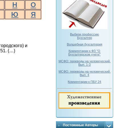
Н
О
Ю
Я
Выбери профессию
Бухгалтер
Волшебная бухгалтерия
ородского) и
51. (…)
Комментарии к ФЗ "О
Бухгалтерском учете"
МСФО: переводы на человеческий.
Вып. 1-3
МСФО: переводы на человеческий.
Вып. 4
Комментарии к ПБУ 24
Постоянные Авторы