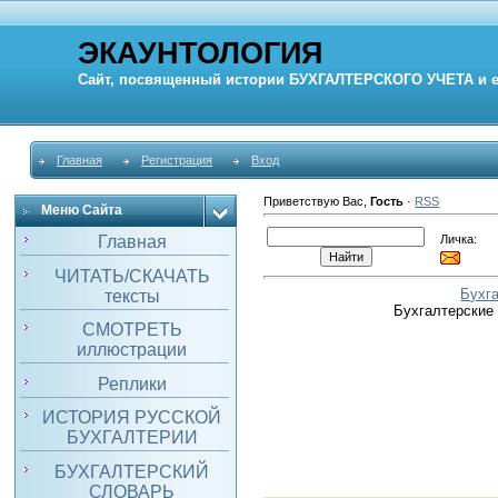
ЭКАУНТОЛОГИЯ
Сайт, посвященный истории
БУХГАЛТЕРСКОГО УЧЕТА
и 
Главная
Регистрация
Вход
Приветствую Вас
,
Гость
·
RSS
Меню Сайта
Личка:
Главная
ЧИТАТЬ/СКАЧАТЬ
Бухг
тексты
Бухгалтерские
СМОТРЕТЬ
иллюстрации
Реплики
ИСТОРИЯ РУССКОЙ
БУХГАЛТЕРИИ
БУХГАЛТЕРСКИЙ
СЛОВАРЬ