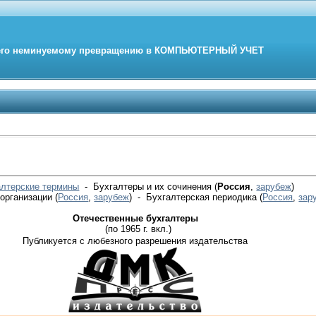
его неминуемому превращению в
КОМПЬЮТЕРНЫЙ
УЧЕТ
алтерские термины
- Бухгалтеры и их сочинения (
Россия
,
зарубеж
)
 организации
(
Россия
,
зарубеж
)
- Бухгалтерская периодика
(
Россия
,
зар
Отечественные бухгалтеры
(по 1965 г. вкл.)
Публикуется с любезного разрешения издательства