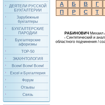
А
Б
В
Г
ДЕЯТЕЛИ РУССКОЙ
БУХГАЛТЕРИИ
П
Р
С
Т
Зарубежные
бухгалтеры
БУХГАЛТЕРСКИЕ
ПАРОДИИ
РАБИНОВИЧ
Михаил А
Синтетический и анал
•
Бухгалтерские
областного подчинения / соа
афоризмы
TOP-50
ЭКАУНТОЛОГИЯ
Всем! Всем! Всем!
Excel и Бухгалтерия
Форум
Отзывы
Связь