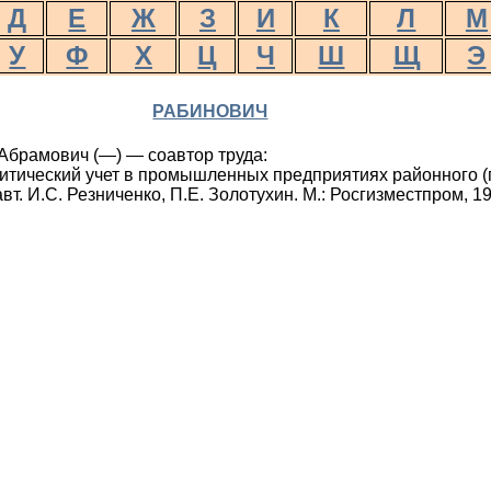
Д
Е
Ж
З
И
К
Л
М
У
Ф
Х
Ц
Ч
Ш
Щ
Э
РАБИНОВИЧ
брамович (—) — соавтор труда:
итический учет в промышленных предприятиях районного (г
вт. И.С. Резниченко, П.Е. Золотухин. М.: Росгизместпром, 19