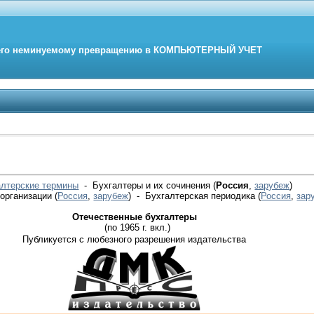
его неминуемому превращению в
КОМПЬЮТЕРНЫЙ
УЧЕТ
алтерские термины
- Бухгалтеры и их сочинения (
Россия
,
зарубеж
)
 организации
(
Россия
,
зарубеж
)
- Бухгалтерская периодика
(
Россия
,
зар
Отечественные бухгалтеры
(по 1965 г. вкл.)
Публикуется с любезного разрешения издательства