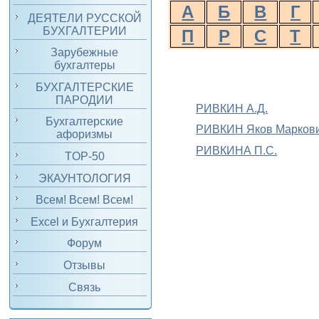
А
Б
В
Г
ДЕЯТЕЛИ РУССКОЙ
БУХГАЛТЕРИИ
П
Р
С
Т
Зарубежные
бухгалтеры
БУХГАЛТЕРСКИЕ
ПАРОДИИ
РИВКИН А.Д.
Бухгалтерские
РИВКИН
Яков Марков
афоризмы
РИВКИНА
П.С.
TOP-50
ЭКАУНТОЛОГИЯ
Всем! Всем! Всем!
Excel и Бухгалтерия
Форум
Отзывы
Связь