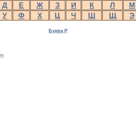
Д
Е
Ж
З
И
К
Л
М
У
Ф
Х
Ц
Ч
Ш
Щ
Э
Буква Р
ич