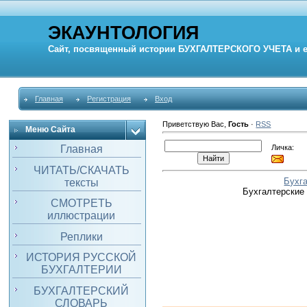
ЭКАУНТОЛОГИЯ
Сайт, посвященный истории
БУХГАЛТЕРСКОГО УЧЕТА
и 
Главная
Регистрация
Вход
Приветствую Вас
,
Гость
·
RSS
Меню Сайта
Личка:
Главная
ЧИТАТЬ/СКАЧАТЬ
Бухг
тексты
Бухгалтерские
СМОТРЕТЬ
иллюстрации
Реплики
ИСТОРИЯ РУССКОЙ
БУХГАЛТЕРИИ
БУХГАЛТЕРСКИЙ
СЛОВАРЬ