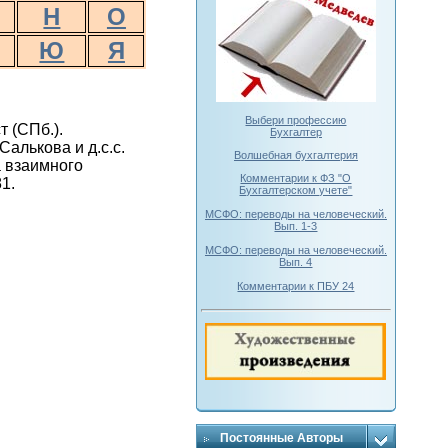
Н
О
Ю
Я
Выбери профессию
 (СПб.).
Бухгалтер
алькова и д.с.с.
Волшебная бухгалтерия
 взаимного
Комментарии к ФЗ "О
1.
Бухгалтерском учете"
МСФО: переводы на человеческий.
Вып. 1-3
МСФО: переводы на человеческий.
Вып. 4
Комментарии к ПБУ 24
Постоянные Авторы