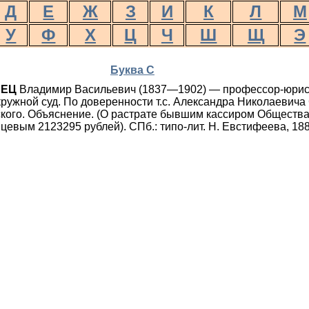
Д
Е
Ж
З
И
К
Л
М
У
Ф
Х
Ц
Ч
Ш
Щ
Э
Буква С
ВЕЦ
Владимир Васильевич (1837—1902) — профессор-юрист
кружной суд. По доверенности т.с. Александра Николаевича С
кого. Объяснение. (О растрате бывшим кассиром Общества
евым 2123295 рублей). СПб.: типо-лит. Н. Евстифеева, 188