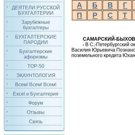
А
Б
В
Г
ДЕЯТЕЛИ РУССКОЙ
БУХГАЛТЕРИИ
П
Р
С
Т
Зарубежные
бухгалтеры
БУХГАЛТЕРСКИЕ
САМАРСКИЙ-БЫХО
ПАРОДИИ
В С.-Петербургский о
•
Василия Юрьевича Познанс
Бухгалтерские
поземельного кредита Юханц
афоризмы
TOP-50
ЭКАУНТОЛОГИЯ
Всем! Всем! Всем!
Excel и Бухгалтерия
Форум
Отзывы
Связь