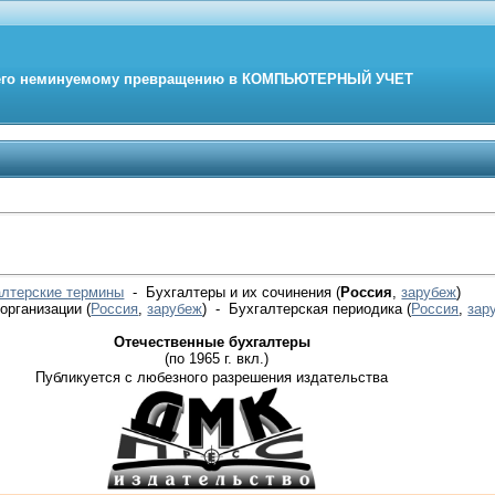
его неминуемому превращению в
КОМПЬЮТЕРНЫЙ
УЧЕТ
алтерские термины
- Бухгалтеры и их сочинения (
Россия
,
зарубеж
)
 организации
(
Россия
,
зарубеж
)
- Бухгалтерская периодика
(
Россия
,
зар
Отечественные бухгалтеры
(по 1965 г. вкл.)
Публикуется с любезного разрешения издательства