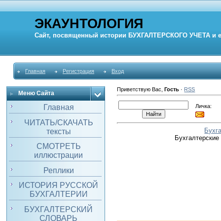
ЭКАУНТОЛОГИЯ
Сайт, посвященный истории
БУХГАЛТЕРСКОГО УЧЕТА
и 
Главная
Регистрация
Вход
Приветствую Вас
,
Гость
·
RSS
Меню Сайта
Личка:
Главная
ЧИТАТЬ/СКАЧАТЬ
Бухг
тексты
Бухгалтерские
СМОТРЕТЬ
иллюстрации
Реплики
ИСТОРИЯ РУССКОЙ
БУХГАЛТЕРИИ
БУХГАЛТЕРСКИЙ
СЛОВАРЬ