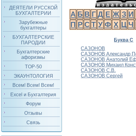
ДЕЯТЕЛИ РУССКОЙ
А
Б
В
Г
Д
Е
Ж
З
И
БУХГАЛТЕРИИ
Зарубежные
П
Р
С
Т
У
Ф
Х
Ц
Ч
бухгалтеры
БУХГАЛТЕРСКИЕ
Буква С
ПАРОДИИ
САЗОНОВ
Бухгалтерские
САЗОНОВ Александр П
афоризмы
САЗОНОВ
Анатолий Е
САЗОНОВ Михаил Конс
TOP-50
САЗОНОВ
С.В.
САЗОНОВ
Сергей
ЭКАУНТОЛОГИЯ
Всем! Всем! Всем!
Excel и Бухгалтерия
Форум
Отзывы
Связь