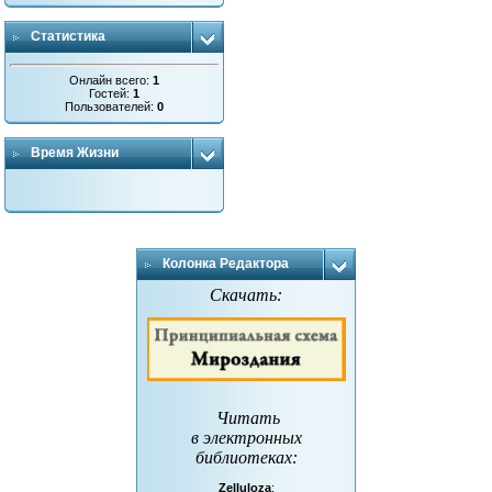
Статистика
Онлайн всего:
1
Гостей:
1
Пользователей:
0
Время Жизни
Колонка Редактора
Скачать:
Читать
в электронных
библиотеках
:
Zelluloza
: