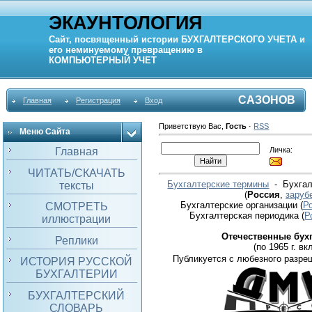
ЭКАУНТОЛОГИЯ
Сайт, посвященный истории
БУХГАЛТЕРСКОГО УЧЕТА
и
его неминуемому превращению в
КОМПЬЮТЕРНЫЙ
УЧЕТ
САЗОНОВ
Главная
Регистрация
Вход
Приветствую Вас
,
Гость
·
RSS
Меню Сайта
Личка:
Главная
ЧИТАТЬ/СКАЧАТЬ
Бухгалтерские термины
- Бухгал
тексты
(
Россия
,
заруб
Бухгалтерские организации
(
Р
СМОТРЕТЬ
Бухгалтерская периодика
(
Р
иллюстрации
Отечественные бух
Реплики
(по 1965 г. вкл
Публикуется с любезного разре
ИСТОРИЯ РУССКОЙ
БУХГАЛТЕРИИ
БУХГАЛТЕРСКИЙ
СЛОВАРЬ