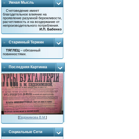
Умная Мысль
Счетоведение имеет
благодетельное влияние на
проявление разумной бережливости,
расчетливость и на воздержание от
непроизводительного потребления.
И.П. Бабенко
Старинный Термин
ТЯГЛЕЦ
– обязанный
повинностями.
Последняя Картинка
[
Евдокимова В.М.
]
Социальные Сети