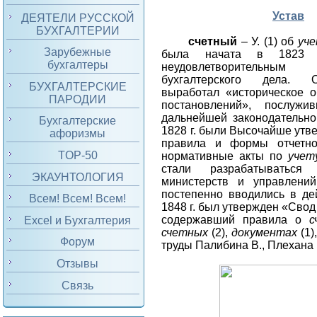
Устав
ДЕЯТЕЛИ РУССКОЙ
БУХГАЛТЕРИИ
счетный
– У. (1) об
уч
Зарубежные
была начата в 1823 
бухгалтеры
неудовлетворительны
бухгалтерского дела. 
БУХГАЛТЕРСКИЕ
выработал «историческое о
ПАРОДИИ
постановлений», послужи
дальнейшей законодательно
Бухгалтерские
1828 г. были Высочайше ут
афоризмы
правила и формы отчетно
TOP-50
нормативные акты
по
учет
стали разрабатываться
ЭКАУНТОЛОГИЯ
министерств и управлени
постепенно вводились в де
Всем! Всем! Всем!
1848 г. был утвержден «Свод
содержавший правила о
с
Excel и Бухгалтерия
счетных
(2),
документах
(1)
Форум
труды Палибина В., Плехана 
Отзывы
Связь