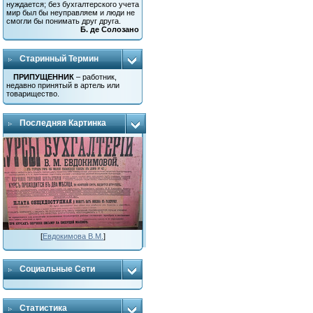
нуждается; без бухгалтерского учета
мир был бы неуправляем и люди не
смогли бы понимать друг друга.
Б. де Солозано
Старинный Термин
ПРИПУЩЕННИК
– работник,
недавно принятый в артель или
товарищество.
Последняя Картинка
[
Евдокимова В.М.
]
Социальные Сети
Статистика