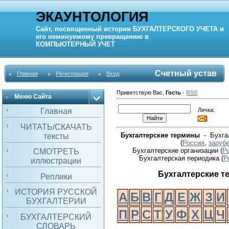
ЭКАУНТОЛОГИЯ
Сайт, посвященный истории
БУХГАЛТЕРСКОГО УЧЕТА
и
его неминуемому превращению в
КОМПЬЮТЕРНЫЙ
УЧЕТ
Счетный устав
Главная
Регистрация
Вход
Приветствую Вас
,
Гость
·
RSS
Меню Сайта
Личка:
Главная
ЧИТАТЬ/СКАЧАТЬ
Бухгалтерские термины
- Бухгал
тексты
(
Россия
,
заруб
Бухгалтерские организации (
Р
СМОТРЕТЬ
Бухгалтерская периодика
(
Р
иллюстрации
Бухгалтерские 
Реплики
ИСТОРИЯ РУССКОЙ
А
Б
В
Г
Д
Е
Ж
З
И
БУХГАЛТЕРИИ
П
Р
С
Т
У
Ф
Х
Ц
Ч
БУХГАЛТЕРСКИЙ
СЛОВАРЬ