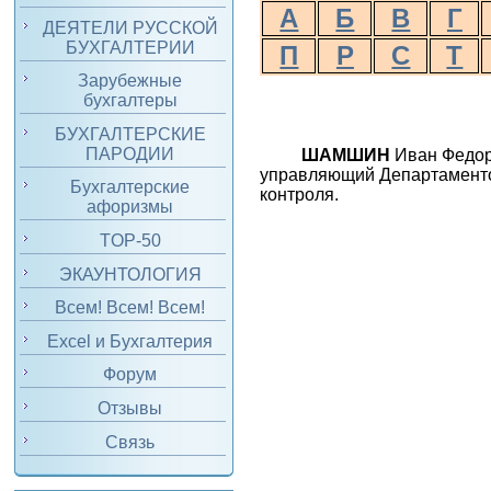
А
Б
В
Г
ДЕЯТЕЛИ РУССКОЙ
БУХГАЛТЕРИИ
П
Р
С
Т
Зарубежные
бухгалтеры
БУХГАЛТЕРСКИЕ
ПАРОДИИ
ШАМШИН
Иван Федоро
управляющий Департаментом
Бухгалтерские
контроля.
афоризмы
TOP-50
ЭКАУНТОЛОГИЯ
Всем! Всем! Всем!
Excel и Бухгалтерия
Форум
Отзывы
Связь