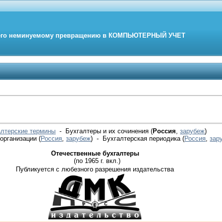
его неминуемому превращению в
КОМПЬЮТЕРНЫЙ
УЧЕТ
алтерские термины
- Бухгалтеры и их сочинения (
Россия
,
зарубеж
)
 организации
(
Россия
,
зарубеж
)
- Бухгалтерская периодика
(
Россия
,
зар
Отечественные бухгалтеры
(по 1965 г. вкл.)
Публикуется с любезного разрешения издательства