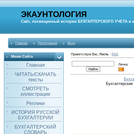
ЭКАУНТОЛОГИЯ
Сайт, посвященный истории
БУХГАЛТЕРСКОГО УЧЕТА
и 
Главная
Регистрация
Вход
Приветствую Вас
,
Гость
·
RSS
Меню Сайта
Личка:
Главная
ЧИТАТЬ/СКАЧАТЬ
Бухг
тексты
Бухгалтерские
СМОТРЕТЬ
иллюстрации
Реплики
ИСТОРИЯ РУССКОЙ
БУХГАЛТЕРИИ
БУХГАЛТЕРСКИЙ
СЛОВАРЬ