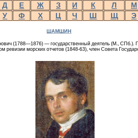
Д
Е
Ж
З
И
К
Л
М
У
Ф
Х
Ц
Ч
Ш
Щ
Э
ШАМШИН
вич (1788—1876) — государственный деятель (М., СПб.). 
 ревизии морских отчетов (1848-63), член Совета Государ