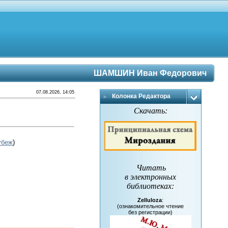
ШАМШИН Иван Федорович
07.08.2026, 14:05
Колонка Редактора
Скачать:
убеж
)
Читать
в электронных
библиотеках
:
Zelluloza
:
(ознакомительное чтение
без регистрации)