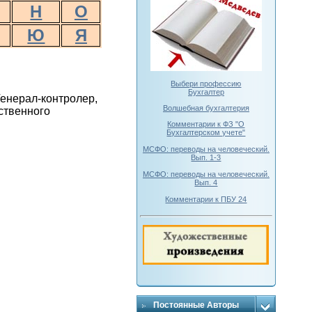
Н
О
Ю
Я
Выбери профессию
Бухгалтер
Генерал-контролер,
Волшебная бухгалтерия
ственного
Комментарии к ФЗ "О
Бухгалтерском учете"
МСФО: переводы на человеческий.
Вып. 1-3
МСФО: переводы на человеческий.
Вып. 4
Комментарии к ПБУ 24
Постоянные Авторы