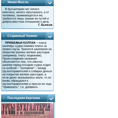
Умная Мысль
В бухгалтерии нет ничего
неясного, ничего запутанного, и от
человека, занимающегося ею,
требуется лишь знание ее путей и
добросовестное отношение к делу.
Г. Бычков
Старинный Термин
ПРИМАЖЬИ КОЛПАК
– плата
шкиперу судна помимо платы за
провоз груза. Тратится шкипером на
покрытие разных мелких расходов
(например, плату лоцманам).
Происхождение названия
объясняется тем, что обычно
шкипер перед отходом судна ходил
со шляпой – "колпаком" – между
грузоотправителей и собирал деньги
на покрытие мелких расходов, а
если денег оказывалось мало, то он
вновь обращался к
грузоотправителям и просил их еще
"примазать", т.е. добавить.
Последняя Картинка