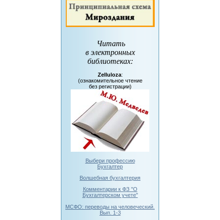
Читать
в электронных
библиотеках
:
Zelluloza
:
(ознакомительное чтение
без регистрации)
Выбери профессию
Бухгалтер
Волшебная бухгалтерия
Комментарии к ФЗ "О
Бухгалтерском учете"
МСФО: переводы на человеческий.
Вып. 1-3