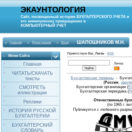
ЭКАУНТОЛОГИЯ
Сайт, посвященный истории
БУХГАЛТЕРСКОГО УЧЕТА
и
его неминуемому превращению в
КОМПЬЮТЕРНЫЙ
УЧЕТ
ШАПОШНИКОВ М.Н.
Главная
Регистрация
Вход
Приветствую Вас
,
Гость
·
RSS
Меню Сайта
Личка:
Главная
ЧИТАТЬ/СКАЧАТЬ
Бухгалтерские термины
- Бухгал
тексты
(
Россия
,
заруб
Бухгалтерские организации
(
Р
СМОТРЕТЬ
Бухгалтерская периодика
(
Р
иллюстрации
Отечественные бух
Реплики
(по 1965 г. вкл
Публикуется с любезного разре
ИСТОРИЯ РУССКОЙ
БУХГАЛТЕРИИ
БУХГАЛТЕРСКИЙ
СЛОВАРЬ