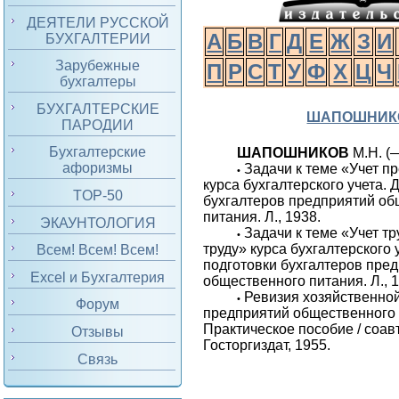
ДЕЯТЕЛИ РУССКОЙ
А
Б
В
Г
Д
Е
Ж
З
И
БУХГАЛТЕРИИ
Зарубежные
П
Р
С
Т
У
Ф
Х
Ц
Ч
бухгалтеры
БУХГАЛТЕРСКИЕ
ШАПОШНИК
ПАРОДИИ
Бухгалтерские
ШАПОШНИКОВ
М.Н. (
афоризмы
Задачи к теме «Учет п
•
курса бухгалтерского учета. 
TOP-50
бухгалтеров предприятий об
питания. Л., 1938.
ЭКАУНТОЛОГИЯ
Задачи к теме «Учет тр
•
труду» курса бухгалтерского 
Всем! Всем! Всем!
подготовки бухгалтеров пре
Excel и Бухгалтерия
общественного питания. Л., 
Ревизия хозяйственно
•
Форум
предприятий общественного 
Практическое пособие / соавт.
Отзывы
Госторгиздат, 1955.
Связь