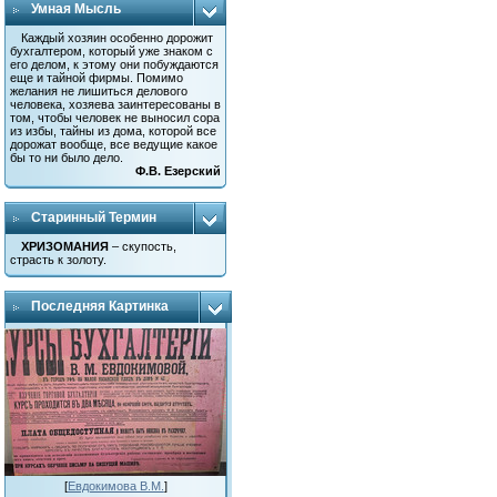
Умная Мысль
Каждый хозяин особенно дорожит
бухгалтером, который уже знаком с
его делом, к этому они побуждаются
еще и тайной фирмы. Помимо
желания не лишиться делового
человека, хозяева заинтересованы в
том, чтобы человек не выносил сора
из избы, тайны из дома, которой все
дорожат вообще, все ведущие какое
бы то ни было дело.
Ф.В. Езерский
Старинный Термин
ХРИЗОМАНИЯ
– скупость,
страсть к золоту.
Последняя Картинка
[
Евдокимова В.М.
]