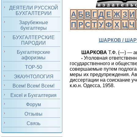
ДЕЯТЕЛИ РУССКОЙ
А
Б
В
Г
Д
Е
Ж
З
И
БУХГАЛТЕРИИ
Зарубежные
П
Р
С
Т
У
Ф
Х
Ц
Ч
бухгалтеры
БУХГАЛТЕРСКИЕ
ШАРКОВ / ША
ПАРОДИИ
Бухгалтерские
ШАРКОВА
Т.Ф. (—) — а
афоризмы
Уголовная ответственн
•
государственного и обществ
TOP-50
совершаемые путем подлога 
меры их предупреждения. А
ЭКАУНТОЛОГИЯ
диссертации на соискание у
к.ю.н. Одесса, 1958.
Всем! Всем! Всем!
Excel и Бухгалтерия
Форум
Отзывы
Связь