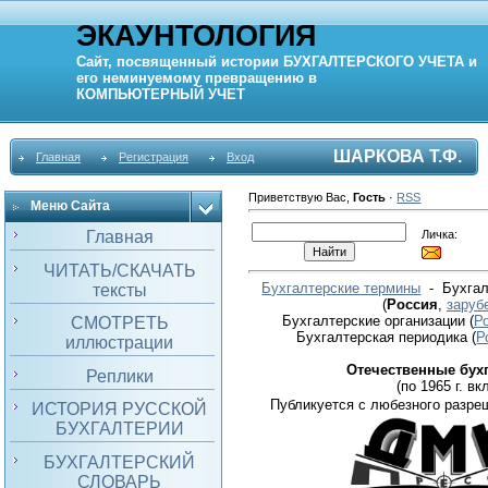
ЭКАУНТОЛОГИЯ
Сайт, посвященный истории
БУХГАЛТЕРСКОГО УЧЕТА
и
его неминуемому превращению в
КОМПЬЮТЕРНЫЙ
УЧЕТ
ШАРКОВА Т.Ф.
Главная
Регистрация
Вход
Приветствую Вас
,
Гость
·
RSS
Меню Сайта
Личка:
Главная
ЧИТАТЬ/СКАЧАТЬ
Бухгалтерские термины
- Бухгал
тексты
(
Россия
,
заруб
Бухгалтерские организации
(
Р
СМОТРЕТЬ
Бухгалтерская периодика
(
Р
иллюстрации
Отечественные бух
Реплики
(по 1965 г. вкл
Публикуется с любезного разре
ИСТОРИЯ РУССКОЙ
БУХГАЛТЕРИИ
БУХГАЛТЕРСКИЙ
СЛОВАРЬ