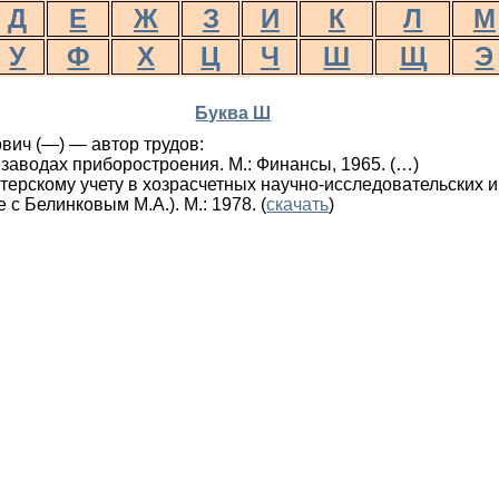
Д
Е
Ж
З
И
К
Л
М
У
Ф
Х
Ц
Ч
Ш
Щ
Э
Буква Ш
вич (—) — автор трудов:
заводах приборостроения. М.: Финансы, 1965. (…)​
терскому учету в хозрасчетных научно-исследовательских и
 с Белинковым М.А.). М.: 1978. (
скачать
)