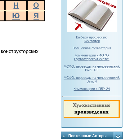
Н
О
Ю
Я
Выбери профессию
Бухгалтер
Волшебная бухгалтерия
 конструкторских
Комментарии к ФЗ "О
Бухгалтерском учете"
МСФО: переводы на человеческий.
Вып. 1-3
МСФО: переводы на человеческий.
Вып. 4
Комментарии к ПБУ 24
Постоянные Авторы