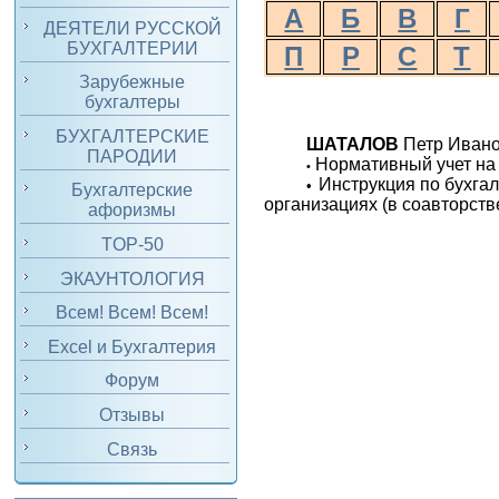
А
Б
В
Г
ДЕЯТЕЛИ РУССКОЙ
БУХГАЛТЕРИИ
П
Р
С
Т
Зарубежные
бухгалтеры
БУХГАЛТЕРСКИЕ
ШАТАЛОВ
Петр Ивано
ПАРОДИИ
Нормативный учет на 
•
Инструкция по бухгал
•
Бухгалтерские
организациях (в соавторстве
афоризмы
TOP-50
ЭКАУНТОЛОГИЯ
Всем! Всем! Всем!
Excel и Бухгалтерия
Форум
Отзывы
Связь