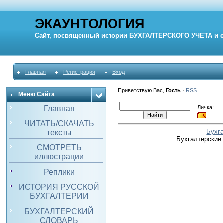
ЭКАУНТОЛОГИЯ
Сайт, посвященный истории
БУХГАЛТЕРСКОГО УЧЕТА
и 
Главная
Регистрация
Вход
Приветствую Вас
,
Гость
·
RSS
Меню Сайта
Личка:
Главная
ЧИТАТЬ/СКАЧАТЬ
Бухг
тексты
Бухгалтерские
СМОТРЕТЬ
иллюстрации
Реплики
ИСТОРИЯ РУССКОЙ
БУХГАЛТЕРИИ
БУХГАЛТЕРСКИЙ
СЛОВАРЬ