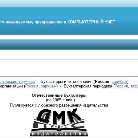
его неминуемому превращению в
КОМПЬЮТЕРНЫЙ
УЧЕТ
алтерские термины
- Бухгалтеры и их сочинения (
Россия
,
зарубеж
)
 организации
(
Россия
,
зарубеж
)
- Бухгалтерская периодика
(
Россия
,
зар
Отечественные бухгалтеры
(по 1965 г. вкл.)
Публикуется с любезного разрешения издательства