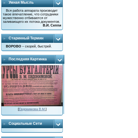
Умная Мысль
Вся работа аппарата производит
такое впечатление, что сотрудники
мужественно отбиваются от
заливающего их потока документов.
В.И. Сеппи
Старинный Термин
ВОРОВО
– скорей, быстрей.
Последняя Картинка
[
Евдокимова В.М.
]
Социальные Сети