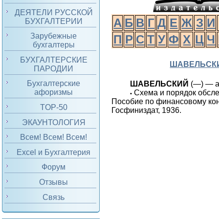
ДЕЯТЕЛИ РУССКОЙ
А
Б
В
Г
Д
Е
Ж
З
И
БУХГАЛТЕРИИ
Зарубежные
П
Р
С
Т
У
Ф
Х
Ц
Ч
бухгалтеры
БУХГАЛТЕРСКИЕ
ШАВЕЛЬСК
ПАРОДИИ
Бухгалтерские
ШАВЕЛЬСКИЙ
(—) — а
афоризмы
Схема и порядок обсле
•
Пособие по финансовому кон
TOP-50
Госфиниздат, 1936.
ЭКАУНТОЛОГИЯ
Всем! Всем! Всем!
Excel и Бухгалтерия
Форум
Отзывы
Связь