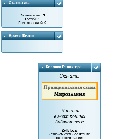
Статистика
Онлайн всего:
3
Гостей:
3
Пользователей:
0
Время Жизни
Колонка Редактора
Скачать:
Читать
в электронных
библиотеках
:
Zelluloza
:
(ознакомительное чтение
без регистрации)