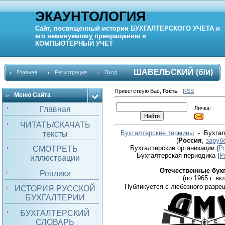
ЭКАУНТОЛОГИЯ
Сайт, посвященный истории
БУХГАЛТЕРСКОГО УЧЕТА
и
его неминуемому превращению в
КОМПЬЮТЕРНЫЙ
УЧЕТ
ШАВЕЛЬСКИЙ (б/и)
Главная
Регистрация
Вход
Приветствую Вас
,
Гость
·
RSS
Меню Сайта
Личка:
Главная
ЧИТАТЬ/СКАЧАТЬ
Бухгалтерские термины
- Бухгал
тексты
(
Россия
,
заруб
Бухгалтерские организации
(
Р
СМОТРЕТЬ
Бухгалтерская периодика
(
Р
иллюстрации
Отечественные бух
Реплики
(по 1965 г. вкл
Публикуется с любезного разре
ИСТОРИЯ РУССКОЙ
БУХГАЛТЕРИИ
БУХГАЛТЕРСКИЙ
СЛОВАРЬ