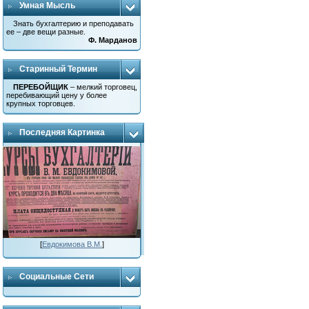
Умная Мысль
Знать бухгалтерию и преподавать
ее – две вещи разные.
Ф. Марданов
Старинный Термин
ПЕРЕБОЙЩИК
– мелкий торговец,
перебивающий цену у более
крупных торговцев.
Последняя Картинка
[
Евдокимова В.М.
]
Социальные Сети