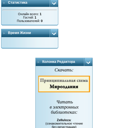
Статистика
Онлайн всего:
1
Гостей:
1
Пользователей:
0
Время Жизни
Колонка Редактора
Скачать:
Читать
в электронных
библиотеках
:
Zelluloza
:
(ознакомительное чтение
без регистрации)