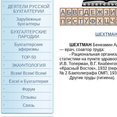
ДЕЯТЕЛИ РУССКОЙ
А
Б
В
Г
Д
Е
Ж
З
И
БУХГАЛТЕРИИ
Зарубежные
П
Р
С
Т
У
Ф
Х
Ц
Ч
бухгалтеры
БУХГАЛТЕРСКИЕ
ШЕХТМА
ПАРОДИИ
Бухгалтерские
ШЕХТМАН
Бенеамин А
афоризмы
— врач, соавтор труда:
Рациональная организа
•
TOP-50
статистики на пункте здравоо
И.В. Топерман, В.Г. Кнабенгоф
ЭКАУНТОЛОГИЯ
«Красный Восток», 1932 (пере
№ 2 Бакполиграфа ОМП, 193
Всем! Всем! Всем!
Другие труды (гигиена).
Excel и Бухгалтерия
Форум
Отзывы
Связь