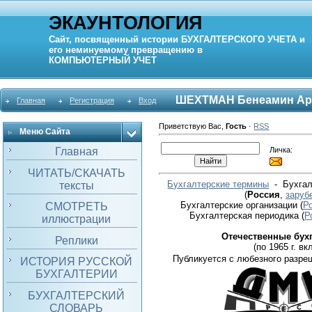
ЭКАУНТОЛОГИЯ
Сайт, посвященный истории
БУХГАЛТЕРСКОГО УЧЕТА
и
его неминуемому превращению в
КОМПЬЮТЕРНЫЙ
УЧЕТ
ШЕХТМАН Бенеамин Ар
Главная
Регистрация
Вход
Приветствую Вас
,
Гость
·
RSS
Меню Сайта
Личка:
Главная
ЧИТАТЬ/СКАЧАТЬ
Бухгалтерские термины
- Бухгал
тексты
(
Россия
,
заруб
Бухгалтерские организации
(
Р
СМОТРЕТЬ
Бухгалтерская периодика
(
Р
иллюстрации
Отечественные бух
Реплики
(по 1965 г. вкл
Публикуется с любезного разре
ИСТОРИЯ РУССКОЙ
БУХГАЛТЕРИИ
БУХГАЛТЕРСКИЙ
СЛОВАРЬ