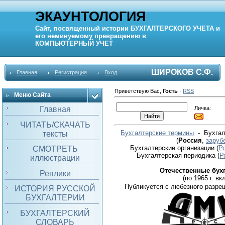
ЭКАУНТОЛОГИЯ
Сайт, посвященный истории
БУХГАЛТЕРСКОГО УЧЕТА
и
его неминуемому превращению в
КОМПЬЮТЕРНЫЙ
УЧЕТ
ШИРОКОВ С.Ф.
Главная
Регистрация
Вход
Приветствую Вас
,
Гость
·
RSS
Меню Сайта
Личка:
Главная
ЧИТАТЬ/СКАЧАТЬ
Бухгалтерские термины
- Бухгал
тексты
(
Россия
,
заруб
Бухгалтерские организации
(
Р
СМОТРЕТЬ
Бухгалтерская периодика
(
Р
иллюстрации
Отечественные бух
Реплики
(по 1965 г. вкл
Публикуется с любезного разре
ИСТОРИЯ РУССКОЙ
БУХГАЛТЕРИИ
БУХГАЛТЕРСКИЙ
СЛОВАРЬ