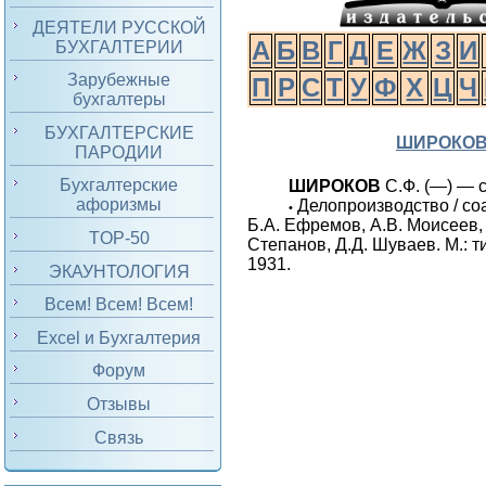
ДЕЯТЕЛИ РУССКОЙ
А
Б
В
Г
Д
Е
Ж
З
И
БУХГАЛТЕРИИ
Зарубежные
П
Р
С
Т
У
Ф
Х
Ц
Ч
бухгалтеры
БУХГАЛТЕРСКИЕ
ШИРОКО
ПАРОДИИ
Бухгалтерские
ШИРОКОВ
С.Ф. (—) — с
афоризмы
Делопроизводство / соа
•
Б.А. Ефремов, А.В. Моисеев, 
TOP-50
Степанов, Д.Д. Шуваев. М.: ти
1931.
ЭКАУНТОЛОГИЯ
Всем! Всем! Всем!
Excel и Бухгалтерия
Форум
Отзывы
Связь