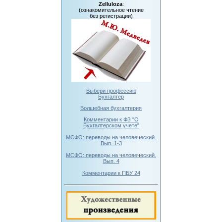
Zelluloza
:
(ознакомительное чтение
без регистрации)
Выбери профессию
Бухгалтер
Волшебная бухгалтерия
Комментарии к ФЗ "О
Бухгалтерском учете"
МСФО: переводы на человеческий.
Вып. 1-3
МСФО: переводы на человеческий.
Вып. 4
Комментарии к ПБУ 24