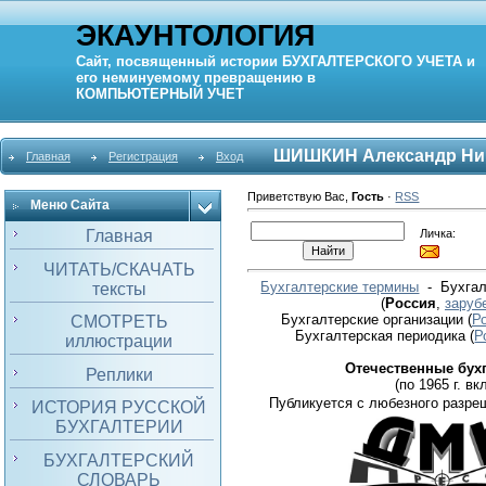
ЭКАУНТОЛОГИЯ
Сайт, посвященный истории
БУХГАЛТЕРСКОГО УЧЕТА
и
его неминуемому превращению в
КОМПЬЮТЕРНЫЙ
УЧЕТ
ШИШКИН Александр Ни
Главная
Регистрация
Вход
Приветствую Вас
,
Гость
·
RSS
Меню Сайта
Личка:
Главная
ЧИТАТЬ/СКАЧАТЬ
Бухгалтерские термины
- Бухгал
тексты
(
Россия
,
заруб
Бухгалтерские организации
(
Р
СМОТРЕТЬ
Бухгалтерская периодика
(
Р
иллюстрации
Отечественные бух
Реплики
(по 1965 г. вкл
Публикуется с любезного разре
ИСТОРИЯ РУССКОЙ
БУХГАЛТЕРИИ
БУХГАЛТЕРСКИЙ
СЛОВАРЬ