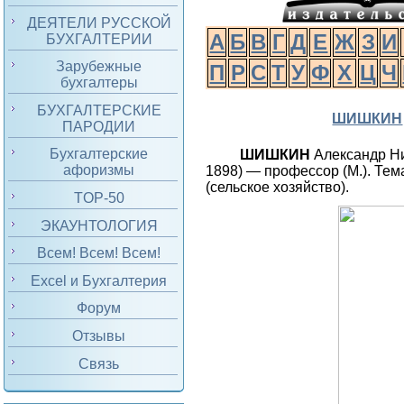
ДЕЯТЕЛИ РУССКОЙ
А
Б
В
Г
Д
Е
Ж
З
И
БУХГАЛТЕРИИ
Зарубежные
П
Р
С
Т
У
Ф
Х
Ц
Ч
бухгалтеры
БУХГАЛТЕРСКИЕ
ШИШКИН
ПАРОДИИ
Бухгалтерские
ШИШКИН
Александр Н
афоризмы
1898) — профессор (М.). Тем
(сельское хозяйство).
TOP-50
ЭКАУНТОЛОГИЯ
Всем! Всем! Всем!
Excel и Бухгалтерия
Форум
Отзывы
Связь