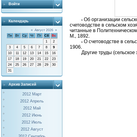
Войти
Об организации сельск
•
Календарь
счетоводстве в сельском хоз
читанные в Политехническом 
«
Август 2026
»
М., 1892.
Пн
Вт
Ср
Чт
Пт
Сб
Вс
О счетоводстве в сельс
1
2
•
1906.
3
4
5
6
7
8
9
Другие труды (сельское 
10
11
12
13
14
15
16
17
18
19
20
21
22
23
24
25
26
27
28
29
30
31
Архив Записей
2012 Март
2012 Апрель
2012 Май
2012 Июнь
2012 Июль
2012 Август
2012 Сентябрь