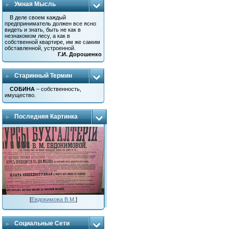
Умная Мысль
В деле своем каждый
предприниматель должен все ясно
видеть и знать, быть не как в
незнакомом лесу, а как в
собственной квартире, им же самим
обставленной, устроенной.
Г.И. Дорошенко
Старинный Термин
СОБИНА
– собственность,
имущество.
Последняя Картинка
[
Евдокимова В.М.
]
Социальные Сети