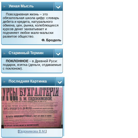
Умная Мысль
Повседневная жизнь – это
обязательная школа цифр: словарь
дебета и кредита, натурального
обмена, цен, рынка, колеблющихся
курсов денег захватывает и
подчиняет любое мало-мальски
развитое общество.
Ф. Бродель
Старинный Термин
ПОКЛОННОЕ
– в Древней Руси:
подарок, взятка (деньги, отдаваемые
с поклоном).
Последняя Картинка
[
Евдокимова В.М.
]