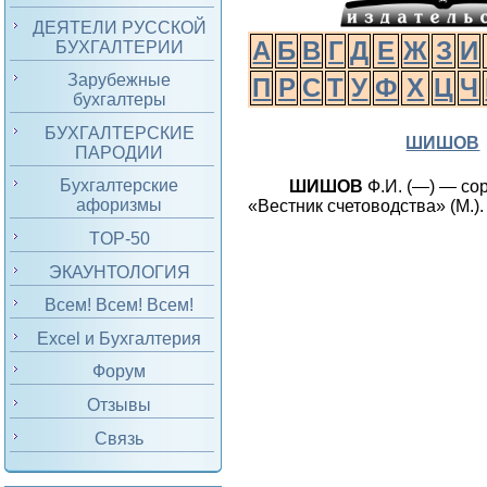
ДЕЯТЕЛИ РУССКОЙ
А
Б
В
Г
Д
Е
Ж
З
И
БУХГАЛТЕРИИ
Зарубежные
П
Р
С
Т
У
Ф
Х
Ц
Ч
бухгалтеры
БУХГАЛТЕРСКИЕ
ШИШОВ
ПАРОДИИ
Бухгалтерские
ШИШОВ
Ф.И. (—) — со
афоризмы
«Вестник счетоводства» (М.).
TOP-50
ЭКАУНТОЛОГИЯ
Всем! Всем! Всем!
Excel и Бухгалтерия
Форум
Отзывы
Связь