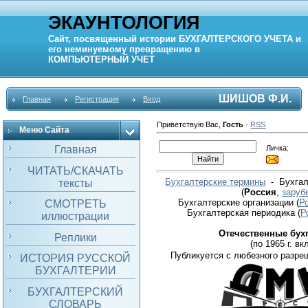
ЭКАУНТОЛОГИЯ
Сайт, посвященный истории
БУХГАЛТЕРСКОГО УЧЕТА
и
его неминуемому превращению в
КОМПЬЮТЕРНЫЙ
УЧЕТ
ШИШОВ Ф.И.
Главная
Регистрация
Вход
Приветствую Вас
,
Гость
·
RSS
Меню Сайта
Личка:
Главная
ЧИТАТЬ/СКАЧАТЬ
Бухгалтерские термины
- Бухгал
тексты
(
Россия
,
заруб
Бухгалтерские организации
(
Р
СМОТРЕТЬ
Бухгалтерская периодика
(
Р
иллюстрации
Отечественные бух
Реплики
(по 1965 г. вкл
Публикуется с любезного разре
ИСТОРИЯ РУССКОЙ
БУХГАЛТЕРИИ
БУХГАЛТЕРСКИЙ
СЛОВАРЬ