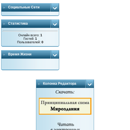
Социальные Сети
Статистика
Онлайн всего:
1
Гостей:
1
Пользователей:
0
Время Жизни
Колонка Редактора
Скачать:
Читать
в электронных