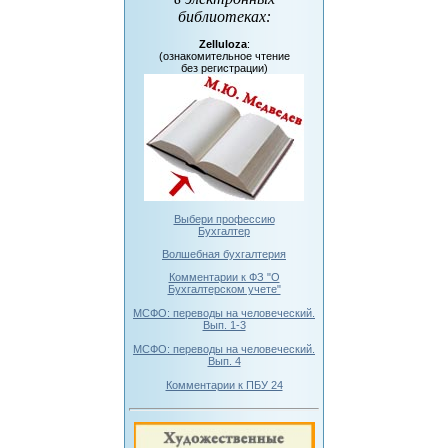
библиотеках
:
Zelluloza
:
(ознакомительное чтение
без регистрации)
Выбери профессию
Бухгалтер
Волшебная бухгалтерия
Комментарии к ФЗ "О
Бухгалтерском учете"
МСФО: переводы на человеческий.
Вып. 1-3
МСФО: переводы на человеческий.
Вып. 4
Комментарии к ПБУ 24