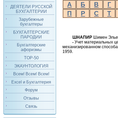
А
Б
В
Г
ДЕЯТЕЛИ РУССКОЙ
БУХГАЛТЕРИИ
П
Р
С
Т
Зарубежные
бухгалтеры
БУХГАЛТЕРСКИЕ
ПАРОДИИ
ШНАПИР
Шимен Эльев
Учет материальных це
•
Бухгалтерские
механизированном способах 
афоризмы
1959.
TOP-50
ЭКАУНТОЛОГИЯ
Всем! Всем! Всем!
Excel и Бухгалтерия
Форум
Отзывы
Связь