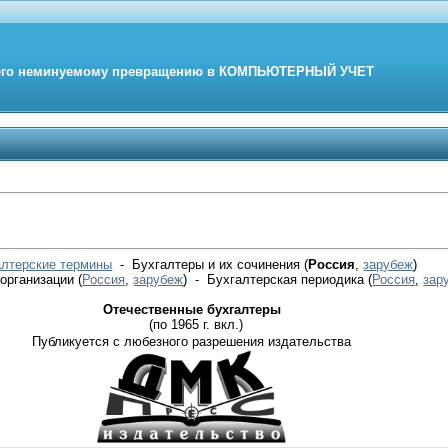
его неминуемому превращению в
КОМПЬЮТЕРНЫЙ
УЧЕТ
алтерские термины
- Бухгалтеры и их сочинения (
Россия
,
зарубеж
)
 организации
(
Россия
,
зарубеж
)
- Бухгалтерская периодика
(
Россия
,
зар
Отечественные бухгалтеры
(по 1965 г. вкл.)
Публикуется с любезного разрешения издательства