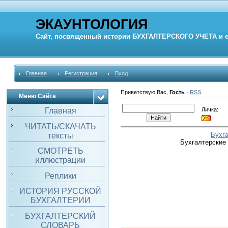
ЭКАУНТОЛОГИЯ
Сайт, посвященный истории
БУХГАЛТЕРСКОГО УЧЕТА
и 
Главная
Регистрация
Вход
Приветствую Вас
,
Гость
·
RSS
Меню Сайта
Личка:
Главная
ЧИТАТЬ/СКАЧАТЬ
Бухг
тексты
Бухгалтерские
СМОТРЕТЬ
иллюстрации
Реплики
ИСТОРИЯ РУССКОЙ
БУХГАЛТЕРИИ
БУХГАЛТЕРСКИЙ
СЛОВАРЬ