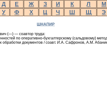
Д
Е
Ж
З
И
К
Л
М
У
Ф
Х
Ц
Ч
Ш
Щ
Э
ШНАПИР
ич (—) — соавтор труда:
нностей по опе­ра­тивно-бухгалтерскому (сальдовому) мето
обработки документов / соавт. И.А. Сафронов, А.М. Абанин.