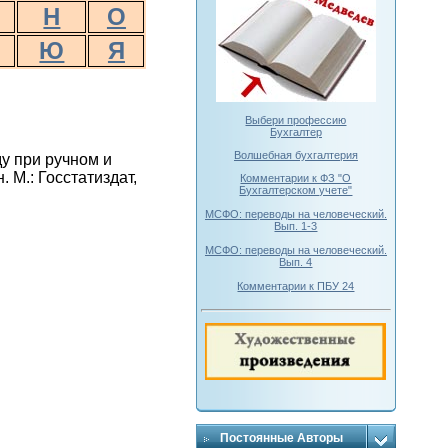
Н
О
Ю
Я
Выбери профессию
Бухгалтер
Волшебная бухгалтерия
ду при ручном и
 М.: Госстатиздат,
Комментарии к ФЗ "О
Бухгалтерском учете"
МСФО: переводы на человеческий.
Вып. 1-3
МСФО: переводы на человеческий.
Вып. 4
Комментарии к ПБУ 24
Постоянные Авторы