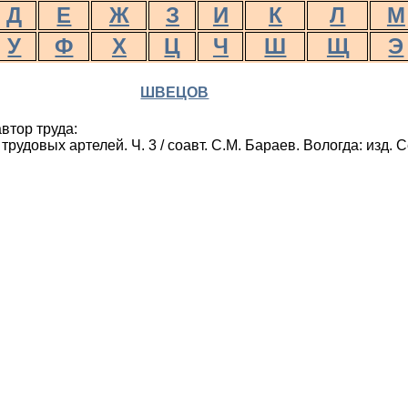
Д
Е
Ж
З
И
К
Л
М
У
Ф
Х
Ц
Ч
Ш
Щ
Э
ШВЕЦОВ
втор труда:
рудовых артелей. Ч. 3 / соавт. С.М. Бараев. Вологда: изд. 