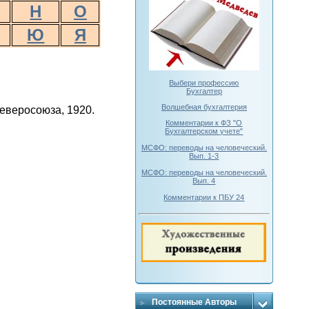
Н
О
Ю
Я
Выбери профессию
Бухгалтер
Волшебная бухгалтерия
Северосоюза, 1920.
Комментарии к ФЗ "О
Бухгалтерском учете"
МСФО: переводы на человеческий.
Вып. 1-3
МСФО: переводы на человеческий.
Вып. 4
Комментарии к ПБУ 24
Постоянные Авторы