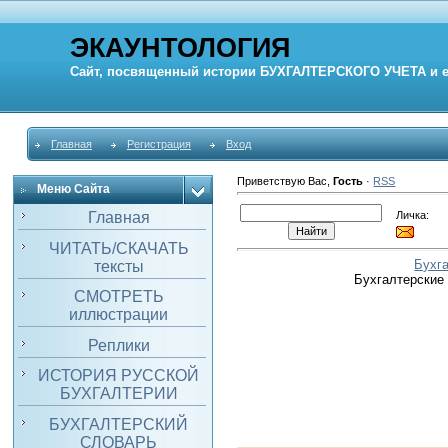
ЭКАУНТОЛОГИЯ
Сайт, посвященный истории
БУХГАЛТЕРСКОГО УЧЕТА
и 
Главная
Регистрация
Вход
Приветствую Вас
,
Гость
·
RSS
Меню Сайта
Личка:
Главная
ЧИТАТЬ/СКАЧАТЬ
Бухг
тексты
Бухгалтерские
СМОТРЕТЬ
иллюстрации
Реплики
ИСТОРИЯ РУССКОЙ
БУХГАЛТЕРИИ
БУХГАЛТЕРСКИЙ
СЛОВАРЬ