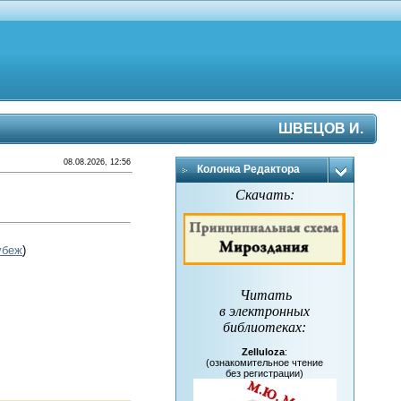
ШВЕЦОВ И.
08.08.2026, 12:56
Колонка Редактора
Скачать:
убеж
)
Читать
в электронных
библиотеках
:
Zelluloza
:
(ознакомительное чтение
без регистрации)