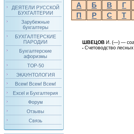
А
Б
В
Г
ДЕЯТЕЛИ РУССКОЙ
БУХГАЛТЕРИИ
П
Р
С
Т
Зарубежные
бухгалтеры
БУХГАЛТЕРСКИЕ
ПАРОДИИ
ШВЕЦОВ
И. (—) — соа
Счетоводство лесных т
•
Бухгалтерские
афоризмы
TOP-50
ЭКАУНТОЛОГИЯ
Всем! Всем! Всем!
Excel и Бухгалтерия
Форум
Отзывы
Связь