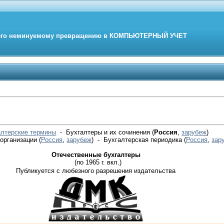
его неминуемому превращению в
КОМПЬЮТЕРНЫЙ
УЧЕТ
алтерские термины
- Бухгалтеры и их сочинения (
Россия
,
зарубеж
)
 организации
(
Россия
,
зарубеж
)
- Бухгалтерская периодика
(
Россия
,
зар
Отечественные бухгалтеры
(по 1965 г. вкл.)
Публикуется с любезного разрешения издательства