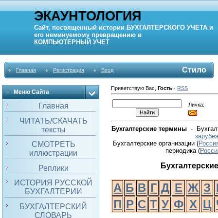
ЭКАУНТОЛОГИЯ
Сайт, посвященный истории
БУХГАЛТЕРСКОГО УЧЕТА
и
его неминуемому превращению в
КОМПЬЮТЕРНЫЙ
УЧЕТ
Стило
Главная
Регистрация
Вход
Приветствую Вас
,
Гость
·
RSS
Меню Сайта
Личка:
Главная
ЧИТАТЬ/СКАЧАТЬ
Бухгалтерские термины
- Бухгалт
тексты
зарубе
Бухгалтерские организации (
Росси
СМОТРЕТЬ
периодика
(
Росси
иллюстрации
Бухгалтерски
Реплики
ИСТОРИЯ РУССКОЙ
А
Б
В
Г
Д
Е
Ж
З
БУХГАЛТЕРИИ
П
Р
С
Т
У
Ф
Х
Ц
БУХГАЛТЕРСКИЙ
СЛОВАРЬ