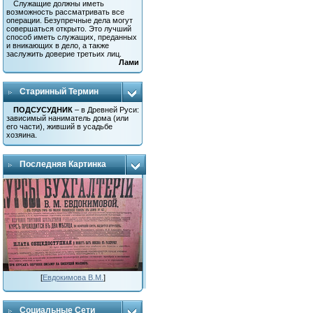
Служащие должны иметь
возможность рассматривать все
операции. Безупречные дела могут
совершаться открыто. Это лучший
способ иметь служащих, преданных
и вникающих в дело, а также
заслужить доверие третьих лиц.
Лами
Старинный Термин
ПОДСУСУДНИК
– в Древней Руси:
зависимый наниматель дома (или
его части), живший в усадьбе
хозяина.
Последняя Картинка
[
Евдокимова В.М.
]
Социальные Сети