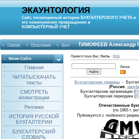
ЭКАУНТОЛОГИЯ
Сайт, посвященный истории
БУХГАЛТЕРСКОГО УЧЕТА
и
его неминуемому превращению в
КОМПЬЮТЕРНЫЙ
УЧЕТ
ТИМОФЕЕВ Александр Г
Главная
Регистрация
Вход
Приветствую Вас
,
Гость
·
RSS
Меню Сайта
Личка:
Главная
ЧИТАТЬ/СКАЧАТЬ
Бухгалтерские термины
- Бухгал
тексты
(
Россия
,
заруб
Бухгалтерские организации
(
Р
СМОТРЕТЬ
Бухгалтерская периодика
(
Р
иллюстрации
Отечественные бух
Реплики
(по 1965 г. вкл
Публикуется с любезного разре
ИСТОРИЯ РУССКОЙ
БУХГАЛТЕРИИ
БУХГАЛТЕРСКИЙ
СЛОВАРЬ