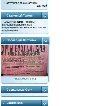
Наступила эра бухгалтера.
Дж. Мэй
Старинный Термин
ДЕЗИНЬЯЦИЯ
– товары,
наиболее подверженные
повреждению; также процесс такого
повреждения.
Последняя Картинка
[
Евдокимова В.М.
]
Социальные Сети
Статистика