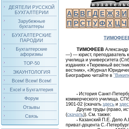
ДЕЯТЕЛИ РУССКОЙ
А
Б
В
Г
Д
Е
Ж
З
И
БУХГАЛТЕРИИ
Зарубежные
П
Р
С
Т
У
Ф
Х
Ц
Ч
бухгалтеры
БУХГАЛТЕРСКИЕ
ТИМОФЕЕ
ПАРОДИИ
Бухгалтерские
ТИМОФЕЕВ
Александр 
афоризмы
—) — юрист, преподаватель 
училища и университета (Спб
TOP-50
изданиях «Тюремный вестни
вестник», «Журнал Юридиче
ЭКАУНТОЛОГИЯ
Биографию читайте в
"Викип
Всем! Всем! Всем!
Excel и Бухгалтерия
История Санкт-Петерб
•
Форум
коммерческого училища. СПб. 
1901-02 (скачать
здесь
и
здес
Отзывы
Другие труды (право, и
(
скачать
)). См. также:
Связь
Казанский П.Е. Дело А
•
приват-доцента С.-Петербург