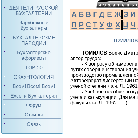
ДЕЯТЕЛИ РУССКОЙ
А
Б
В
Г
Д
Е
Ж
З
И
БУХГАЛТЕРИИ
Зарубежные
П
Р
С
Т
У
Ф
Х
Ц
Ч
бухгалтеры
БУХГАЛТЕРСКИЕ
ТОМИЛО
ПАРОДИИ
Бухгалтерские
ТОМИЛОВ
Борис Дмитр
афоризмы
автор трудов:
К вопросу об измерени
•
TOP-50
путях совершенствования уче
производство промышленной
ЭКАУНТОЛОГИЯ
Автореферат диссертации на
ученой степени к.э.н. Л., 1961
Всем! Всем! Всем!
Учебное пособие по ку
•
Excel и Бухгалтерия
учета и калькуляции. Для м
факультета. Л., 1962. (…)
Форум
Отзывы
Связь