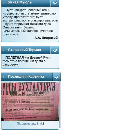
Умная Мысль
Пусть пожрет небесный огонь
имущество, пусть земля, разверзая
утробу, проглотит его; пусть
экспроприируют его экспроприаторы
– бухгалтерии нет никакого дела.
Она составит баланс
начинательный, словно ничего не
случилось.
А.А. Яворский
Старинный Термин
ПОЛЕТНАЯ
– в Древней Руси:
грамота о погашении долга в
рассрочку.
Последняя Картинка
[
Евдокимова В.М.
]