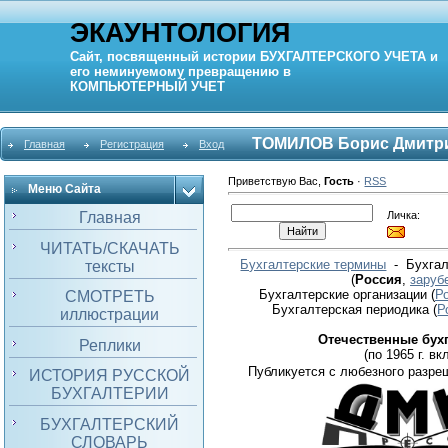
ЭКАУНТОЛОГИЯ
Сайт, посвященный истории
БУХГАЛТЕРСКОГО УЧЕТА
и
его неминуемому превращению в
КОМПЬЮТЕРНЫЙ
УЧЕТ
ТОМИЛОВ Борис Дмитр
Главная
Регистрация
Вход
Приветствую Вас
,
Гость
·
RSS
Меню Сайта
Личка:
Главная
ЧИТАТЬ/СКАЧАТЬ
Бухгалтерские термины
- Бухгал
тексты
(
Россия
,
заруб
Бухгалтерские организации
(
Р
СМОТРЕТЬ
Бухгалтерская периодика
(
Р
иллюстрации
Отечественные бух
Реплики
(по 1965 г. вкл
Публикуется с любезного разре
ИСТОРИЯ РУССКОЙ
БУХГАЛТЕРИИ
БУХГАЛТЕРСКИЙ
СЛОВАРЬ