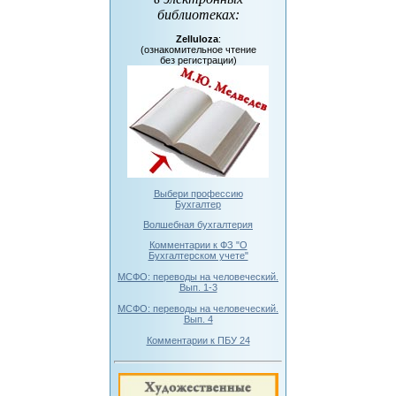
библиотеках
:
Zelluloza
:
(ознакомительное чтение
без регистрации)
Выбери профессию
Бухгалтер
Волшебная бухгалтерия
Комментарии к ФЗ "О
Бухгалтерском учете"
МСФО: переводы на человеческий.
Вып. 1-3
МСФО: переводы на человеческий.
Вып. 4
Комментарии к ПБУ 24