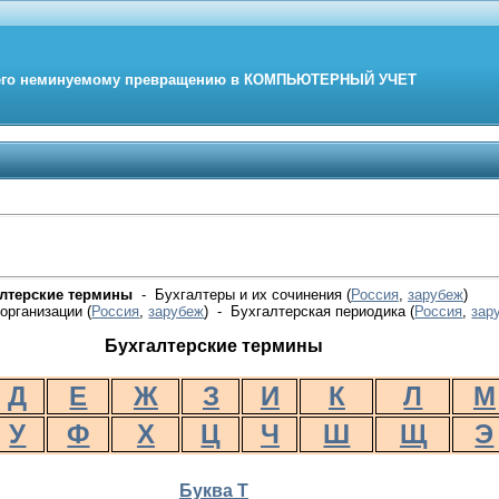
его неминуемому превращению в
КОМПЬЮТЕРНЫЙ
УЧЕТ
алтерские термины
- Бухгалтеры и их сочинения (
Россия
,
зарубеж
)
организации (
Россия
,
зарубеж
) - Бухгалтерская периодика
(
Россия
,
зар
Бухгалтерские термины
Д
Е
Ж
З
И
К
Л
М
У
Ф
Х
Ц
Ч
Ш
Щ
Э
Буква Т