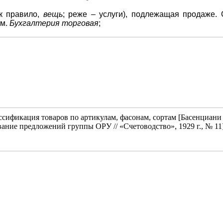
ак правило,
вещь
; реже – услуги), подлежащая продаже. 
См.
Бухгалтерия торговая
;
ссификация товаров по артикулам, фасонам, сортам [Басенциани
ание предложений группы ОРУ // «Счетоводство», 1929 г., № 11