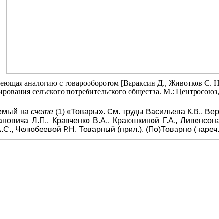
еющая аналогию с товарооборотом [Вараксин Д., Животков С. На
ирования сельского потребительского общества. М.: Центросоюз,
аемый на
счете
(1) «Товары».
См. труды Васильева К.В., Вер
ановича Л.П., Кравченко В.А., Краюшкиной Г.А., Ливенсона
С., Челюбеевой Р.Н. Товарный (прил.). (По)Товарно (нареч.