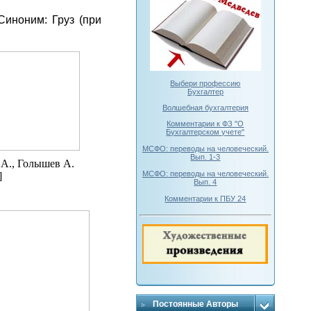
Синоним: Груз (при
Выбери профессию
Бухгалтер
Волшебная бухгалтерия
Комментарии к ФЗ "О
Бухгалтерском учете"
МСФО: переводы на человеческий.
Вып. 1-3
 А., Голышев А.
МСФО: переводы на человеческий.
]
Вып. 4
Комментарии к ПБУ 24
Постоянные Авторы