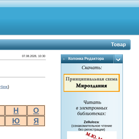
Товар
07.08.2026, 10:30
Колонка Редактора
Скачать:
убеж
)
Читать
в электронных
Н
О
библиотеках
:
Ю
Я
Zelluloza
:
(ознакомительное чтение
без регистрации)