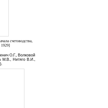
чала счетоводства,
 1929]
енич О.Г., Волковой
 М.В., Нитяго В.И.,
).