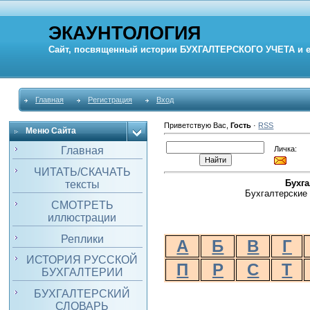
ЭКАУНТОЛОГИЯ
Сайт, посвященный истории
БУХГАЛТЕРСКОГО УЧЕТА
и 
Главная
Регистрация
Вход
Приветствую Вас
,
Гость
·
RSS
Меню Сайта
Личка:
Главная
ЧИТАТЬ/СКАЧАТЬ
Бухг
тексты
Бухгалтерские 
СМОТРЕТЬ
иллюстрации
Реплики
А
Б
В
Г
ИСТОРИЯ РУССКОЙ
П
Р
С
Т
БУХГАЛТЕРИИ
БУХГАЛТЕРСКИЙ
СЛОВАРЬ