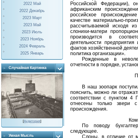
Российской Федерации), о
2022 Май
африканским происхожден
2022 Декабрь
российское происхождени
2023 Март
качестве материально-прои
2023 Май
рассчитываемой исходя из
слонихи-матери пропорцио
2023 Июль
производится в соотве
2023 Ноябрь
деятельности предприятия
2024 Февраль
фактов хозяйственной деяте
2025 Январь
политика организации».
Рожденные в неволе
отчетности в порядке, уста
Случайная Картинка
В наш зоопарк поступи
пояснить, можно ли отражать
соответствии с пунктом 4 
отнесены только звери с
происхождения.
Ком
[
Аудитория
]
По поводу бухгалте
следующее.
Умная Мысль
Слоны, в отличие от 