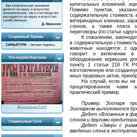
капитальных вложений, оце
Как политическая экономия
Помимо пунктов, указа
делится на науку и искусство
экономические, так и счетоводство
содержательную стоимость 
распадается на науку и искусство
ветеринарных клиниках, зар
хозяйственные.
Д. Мальоне
слонов, а также плата 
переговоры (по статье «друг
Старинный Термин
К сожалению, законодат
в содержательную стоимость
СИНЬЯТУРА
– личная подпись.
животные находятся: с од
говорит о включении в 
Последняя Картинка
оборудование кормушек для
пункту 1 статьи 218 ГК Р
изготовленную или созданну
иных правовых актов, приобр
На случай, если вы не
процитированное нами за
практический пример.
Пример. Зоопарк пр
[
Евдокимова В.М.
]
Зоопарком выполняются бух
Дебет «Вложения в фа
слонов и другими кредитора
Социальные Сети
Дебет «Звери с ушам
введении слона в эксплуата