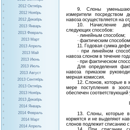
2012 Октябрь
9. Слоны уменьшаю
2012 Ноябрь
измерители посредством д
навоза осуществляется на от
2012 Декабрь
10. Начисление деф
2013 Январь
следующих способов:
2013 Февраль
·
линейным способом;
2013 Март
·
фактическим способом
11. Годовая сумма деф
2013 Апрель
·
при линейном спосо
2013 Май
навоза слоном в течение год
2013 Июнь
·
при фактическом спос
2013 Июль
Для определения факт
навоза приказом руководи
2013 Август
мерная комиссия.
2013 Сентябрь
12. Слонов, которые в 
2013 Октябрь
мере поступления в зооп
обеспечен соответствующий у
2013 Ноябрь
2013 Декабрь
2014 Январь
2014 Февраль
13. Слоны, которые в
кормятся и не выделяют нав
2014 Март
слонов подлежит списанию с 
2014 Апрель
14. При списании с