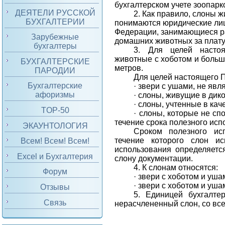
бухгалтерском учете зоопар
ДЕЯТЕЛИ РУССКОЙ
2. Как правило, слоны 
БУХГАЛТЕРИИ
понимаются юридические лиц
Федерации, занимающиеся р
Зарубежные
домашних животных за плату
бухгалтеры
3. Для целей насто
животные с хоботом и больш
БУХГАЛТЕРСКИЕ
метров.
ПАРОДИИ
Для целей настоящего 
Бухгалтерские
·
звери с ушами, не яв
афоризмы
·
слоны, живущие в дико
·
слоны, учтенные в кач
TOP-50
·
слоны, которые не сп
течение срока полезного исп
ЭКАУНТОЛОГИЯ
Сроком полезного ис
течение которого слон ис
Всем! Всем! Всем!
использования определяетс
Excel и Бухгалтерия
слону документации.
4. К слонам относятся:
Форум
·
звери с хоботом и уша
·
звери с хоботом и уш
Отзывы
5. Единицей бухгалте
Связь
нерасчлененный слон, со вс