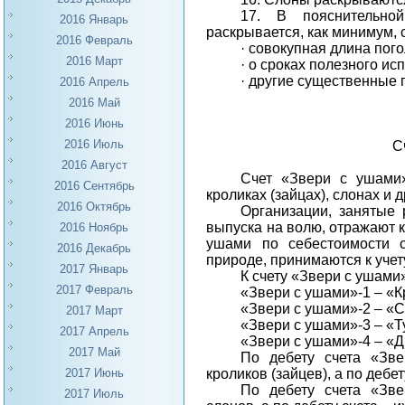
17. В пояснительной
2016 Январь
раскрывается, как минимум,
2016 Февраль
·
совокупная длина пого
2016 Март
·
о сроках полезного ис
·
другие существенные 
2016 Апрель
2016 Май
2016 Июнь
2016 Июль
С
2016 Август
Счет «Звери с ушами
2016 Сентябрь
кроликах (зайцах), слонах и 
2016 Октябрь
Организации, занятые
выпуска на волю, отражают к
2016 Ноябрь
ушами по себестоимости 
2016 Декабрь
природе, принимаются к учету
2017 Январь
К счету «Звери с ушами
2017 Февраль
«Звери с ушами»-1 – «К
«Звери с ушами»-2 – «
2017 Март
«Звери с ушами»-3 – «Т
2017 Апрель
«Звери с ушами»-4 – «Д
2017 Май
По дебету счета «Зве
кроликов (зайцев), а по дебе
2017 Июнь
По дебету счета «Зве
2017 Июль