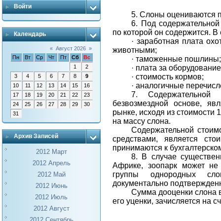
Войти
5. Слоны оцениваются 
6. Под содержательной
по которой он содержится. 
Календарь
·
заработная плата охо
«
Август 2026
»
животными;
Пн
Вт
Ср
Чт
Пт
Сб
Вс
·
таможенные пошлины
·
плата за оборудование
1
2
·
стоимость кормов;
3
4
5
6
7
8
9
·
аналогичные перечисл
10
11
12
13
14
15
16
7. Содержательной 
17
18
19
20
21
22
23
безвозмездной основе, яв
24
25
26
27
28
29
30
рынке, исходя из стоимости 
31
на массу слона.
Содержательной стоим
Архив Записей
средствами, является сто
принимаются к бухгалтерском
2012 Март
8. В случае существен
2012 Апрель
Африке, зоопарк может не
группы однородных сл
2012 Май
документально подтвержденн
2012 Июнь
Сумма дооценки слона в
2012 Июль
его уценки, зачисляется на с
2012 Август
2012 Сентябрь