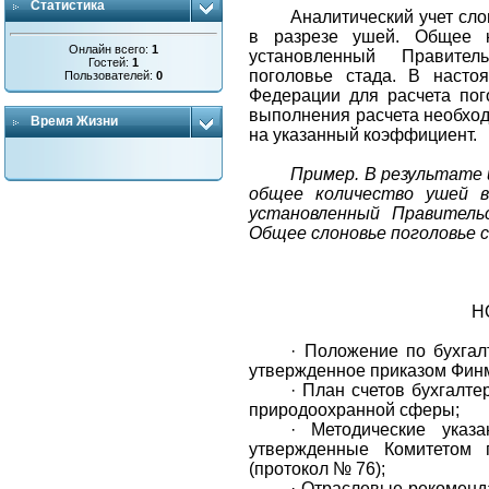
Статистика
Аналитический учет сло
в разрезе ушей. Общее к
Онлайн всего:
1
установленный Правител
Гостей:
1
поголовье стада. В насто
Пользователей:
0
Федерации для расчета пог
выполнения расчета необход
Время Жизни
на указанный коэффициент.
Пример. В результате 
общее количество ушей в
установленный Правитель
Общее слоновье поголовье 
Н
·
Положение по бухгал
утвержденное приказом Финм
·
План счетов бухгалте
природоохранной сферы;
·
Методические указ
утвержденные Комитетом 
(протокол № 76);
·
Отраслевые рекоменд