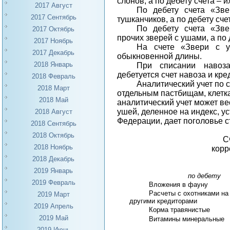
слонов, а по дебету счета – 
2017 Август
По дебету счета «Зве
2017 Сентябрь
тушканчиков, а по дебету сче
По дебету счета «Зве
2017 Октябрь
прочих зверей с ушами, а по 
2017 Ноябрь
На счете «Звери с 
2017 Декабрь
обыкновенной длины.
2018 Январь
При списании навоза
дебетуется счет навоза и кре
2018 Февраль
Аналитический учет по 
2018 Март
отдельным пастбищам, клетка
2018 Май
аналитический учет может ве
ушей, деленное на индекс, 
2018 Август
Федерации, дает поголовье с
2018 Сентябрь
2018 Октябрь
С
2018 Ноябрь
корр
2018 Декабрь
2019 Январь
по дебету
2019 Февраль
Вложения в фауну
Расчеты с охотниками на
2019 Март
другими кредиторами
2019 Апрель
Корма травянистые
2019 Май
Витамины минеральные
2019 Июнь