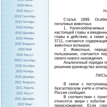
2019 Июль
Н
2019 Август
2019 Сентябрь
Статья 1899. Особен
2019 Октябрь
поголовья животных
2019 Ноябрь
1. Налогооблагаемые
настоящей главы и введенн
2019 Декабрь
главы в действие, а также 
2020 Январь
5711, считаются содержащи
2020 Февраль
животных вольерах.
2020 Май
2. Животные, перед
пользование, считаются пе
2020 Август
своего нового нахождения.
2020 Сентябрь
Аналогичный порядок 
2020 Октябрь
решению руководства зоопар
2020 Ноябрь
ПИСЬ
2020 Декабрь
2021 Февраль
В связи с поступающ
2021 Апрель
бухгалтерском учете и отчет
России сообщает.
2021 Август
В соответствии с пунк
2021 Декабрь
относятся звери с хоботом
2022 Март
происхождения. Если сло