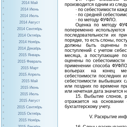
2014 Май
производится одним из след
·
по себестоимости кажд
2014 Июнь
·
по средней себестоимо
2014 Июль
·
по методу ФУФЛО.
2014 Август
Оценка по методу ФУ
2014 Сентябрь
попеременно используются 
последовательности их при
2014 Октябрь
порядке, то есть слоны, пос
2014 Ноябрь
должны быть оценены п
2014 Декабрь
поступлений с учетом себе
2015 Январь
месяца, а поступающие п
оценены по себестоимости 
2015 Февраль
применении способа ФУФЛО 
2015 Март
вольерах на конец мес
2015 Апрель
себестоимости последних и
себестоимости выбывших сл
2015 Май
или поздних по времени при
2015 Июнь
или нечетная дата значится 
2015 Июль
15. Выбытие слонов, 
2015 Август
отражается на основании 
бухгалтерскому учету.
2015 Сентябрь
2015 Октябрь
V. Раскрытие инф
2015 Ноябрь
16. Слоны раскрываются
2015 Декабрь