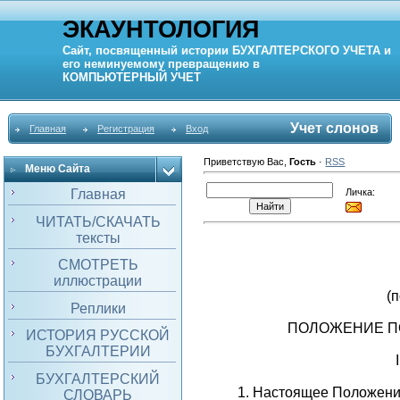
ЭКАУНТОЛОГИЯ
Сайт, посвященный истории
БУХГАЛТЕРСКОГО УЧЕТА
и
его неминуемому превращению в
КОМПЬЮТЕРНЫЙ
УЧЕТ
Учет слонов
Главная
Регистрация
Вход
Приветствую Вас
,
Гость
·
RSS
Меню Сайта
Личка:
Главная
ЧИТАТЬ/СКАЧАТЬ
тексты
СМОТРЕТЬ
иллюстрации
(
Реплики
ПОЛОЖЕНИЕ ПО
ИСТОРИЯ РУССКОЙ
БУХГАЛТЕРИИ
БУХГАЛТЕРСКИЙ
1. Настоящее Положени
СЛОВАРЬ