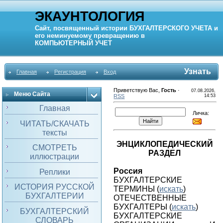
ЭКАУНТОЛОГИЯ
Сайт, посвященный истории
БУХГАЛТЕРСКОГО УЧЕТА
и
его неминуемому превращению в
КОМПЬЮТЕРНЫЙ
УЧЕТ
Узнать
Главная
Регистрация
Вход
Приветствую Вас
,
Гость
·
07.08.2026,
Меню Сайта
RSS
14:53
Главная
Личка:
ЧИТАТЬ/СКАЧАТЬ
тексты
ЭНЦИКЛОПЕДИЧЕСКИЙ
СМОТРЕТЬ
РАЗДЕЛ
иллюстрации
Россия
Реплики
БУХГАЛТЕРСКИЕ
ИСТОРИЯ РУССКОЙ
ТЕРМИНЫ
(
искать
)
БУХГАЛТЕРИИ
ОТЕЧЕСТВЕННЫЕ
БУХГАЛТЕРЫ
(
искать
)
БУХГАЛТЕРСКИЙ
БУХГАЛТЕРСКИЕ
СЛОВАРЬ