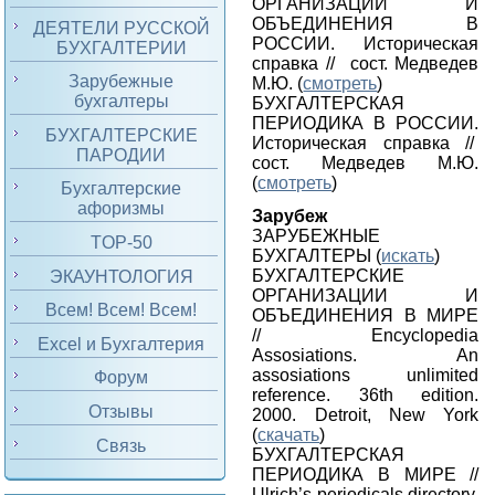
ОРГАНИЗАЦИИ И
ОБЪЕДИНЕНИЯ В
ДЕЯТЕЛИ РУССКОЙ
РОССИИ
. Историческая
БУХГАЛТЕРИИ
справка
//
сост. Медведев
Зарубежные
М.Ю. (
смотреть
)
бухгалтеры
БУХГАЛТЕРСКАЯ
ПЕРИОДИКА В РОССИИ
.
БУХГАЛТЕРСКИЕ
Историческая справка
//
ПАРОДИИ
сост. Медведев М.Ю.
(
смотреть
)
Бухгалтерские
афоризмы
Зарубеж
ЗАРУБЕЖНЫЕ
TOP-50
БУХГАЛТЕРЫ
(
искать
)
БУХГАЛТЕРСКИЕ
ЭКАУНТОЛОГИЯ
ОРГАНИЗАЦИИ
И
Всем! Всем! Всем!
ОБЪЕДИНЕНИЯ
В МИРЕ
// Encyclopedia
Excel и Бухгалтерия
Assosiations. An
assosiations unlimited
Форум
reference. 36th edition.
Отзывы
2000. Detroit, New York
(
скачать
)
Связь
БУХГАЛТЕРСКАЯ
ПЕРИОДИКА В МИРЕ
//
Ulrich’s periodicals directory.