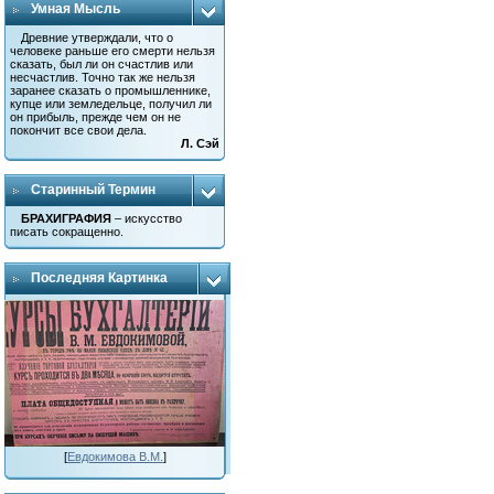
Умная Мысль
Древние утверждали, что о
человеке раньше его смерти нельзя
сказать, был ли он счастлив или
несчастлив. Точно так же нельзя
заранее сказать о промышленнике,
купце или земледельце, получил ли
он прибыль, прежде чем он не
покончит все свои дела.
Л. Сэй
Старинный Термин
БРАХИГРАФИЯ
– искусство
писать сокращенно.
Последняя Картинка
[
Евдокимова В.М.
]