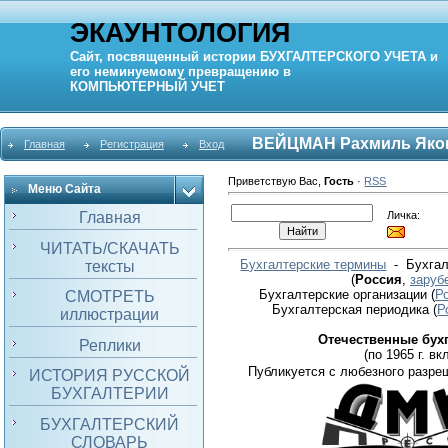
ЭКАУНТОЛОГИЯ
Сайт, посвященный истории
БУХГАЛТЕРСКОГО УЧЕТА
и
его неминуемому превращению в
КОМПЬЮТЕРНЫЙ
УЧЕТ
ВЕЙЦМАН Рахмиль Яко
Главная
Регистрация
Вход
Приветствую Вас
,
Гость
·
RSS
Меню Сайта
Личка:
Главная
ЧИТАТЬ/СКАЧАТЬ
Бухгалтерские термины
- Бухгал
тексты
(
Россия
,
заруб
Бухгалтерские организации
(
Р
СМОТРЕТЬ
Бухгалтерская периодика
(
Р
иллюстрации
Отечественные бух
Реплики
(по 1965 г. вкл
Публикуется с любезного разре
ИСТОРИЯ РУССКОЙ
БУХГАЛТЕРИИ
БУХГАЛТЕРСКИЙ
СЛОВАРЬ