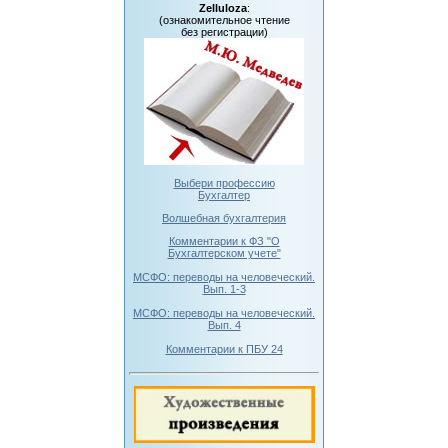
Zelluloza
:
(ознакомительное чтение
без регистрации)
Выбери профессию
Бухгалтер
Волшебная бухгалтерия
Комментарии к ФЗ "О
Бухгалтерском учете"
МСФО: переводы на человеческий.
Вып. 1-3
МСФО: переводы на человеческий.
Вып. 4
Комментарии к ПБУ 24