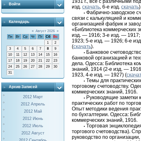
1931 г., все с различными по
Войти
изд.
скачать
, 6-е изд.
скачать
)
Фабрично-заводское сч
•
связи с калькуляцией и комм
Календарь
организацией фабрик и завод
«Библиотека коммерческих зн
«
Август 2026
»
изд. — 1916; 3-е изд. — 1917;
Пн
Вт
Ср
Чт
Пт
Сб
Вс
1923; 5-е изд. — 1926; 6-е из
1
2
(
скачать
).
3
4
5
6
7
8
9
Банковое счетоводство
•
10
11
12
13
14
15
16
банковой организацией и тех
17
18
19
20
21
22
23
дела. Одесса: Библиотека к
24
25
26
27
28
29
30
знаний, 1914 (2-е изд. — 1916
31
1923, 4-е изд. — 1927) (
скача
Темы для практических
•
торговому счетоводству. Оде
Архив Записей
коммерческих знаний, 1916.
2012 Март
Руководящие заметки 
•
практических работ по торго
2012 Апрель
Опыт методики ведения прак
2012 Май
по бухгалтерии. Одесса: Биб
2012 Июнь
коммерческих знаний, 1916.
Торговая энциклопеди
2012 Июль
•
торгового счетоводства). Сп
2012 Август
руководство по организации,
2012 Сентябрь