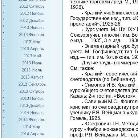
технике торговли / ред. М., 
2012 Октябрь
1926).
Краткий учебник счетово
2012 Ноябрь
•
Государственное изд., тип. 
2012 Декабрь
пролетарий», 1925-26.
2013 Январь
Курс учета. М.: ЦУНХУ
•
Союзоргучет, типо-лит. им. Во
2013 Февраль
е изд. — 1935, 3-е изд. — 193
2013 Март
Элементарный курс бу
•
2013 Апрель
учета. М.: Госфиниздат, тип. 
2013 Май
изд. — тип. им. Котлякова, 19
Другие труды (коммерче
2013 Июнь
См. также:
2013 Июль
Краткий теоретический
•
2013 Август
счетоводства (по Вейцману). 
2013 Сентябрь
Симонов И.В. Краткий 
•
курс общего счетоводства (п
2013 Октябрь
Казань: 2-я гостип. «Восток»,
2013 Ноябрь
Савицкий М.С., Фонгол
•
2013 Декабрь
конспект по счетоводству пр
учебнику Р.Я. Вейцмана «Кур
2014 Январь
Гомель, 1925.
2014 Февраль
Юзефович П.Н. Методи
•
2014 Март
курсу «Фабрично-заводское 
2014 Апрель
проф. Р.Я. Вейцмана. М.: Гос