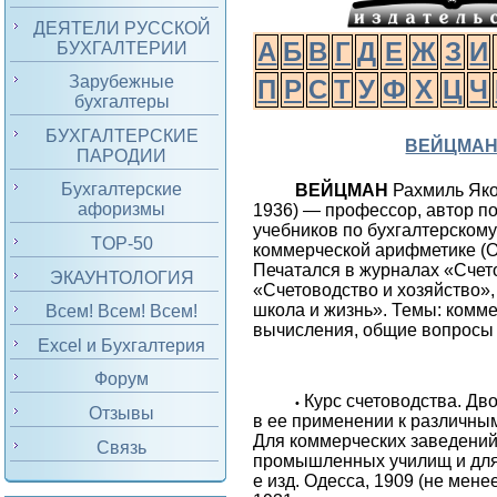
ДЕЯТЕЛИ РУССКОЙ
А
Б
В
Г
Д
Е
Ж
З
И
БУХГАЛТЕРИИ
Зарубежные
П
Р
С
Т
У
Ф
Х
Ц
Ч
бухгалтеры
БУХГАЛТЕРСКИЕ
ВЕЙЦМА
ПАРОДИИ
Бухгалтерские
ВЕЙЦМАН
Рахмиль Як
афоризмы
1936) — профессор, автор п
учебников по бухгалтерскому
TOP-50
коммерческой арифметике (Од
Печатался в журналах «Счет
ЭКАУНТОЛОГИЯ
«Счетоводство и хозяйство»
школа и жизнь». Темы: комм
Всем! Всем! Всем!
вычисления, общие вопросы 
Excel и Бухгалтерия
Форум
Курс счетоводства. Дв
•
Отзывы
в ее применении к различны
Для коммерческих заведений
Связь
промышленных училищ и для
е изд. Одесса, 1909 (не мене