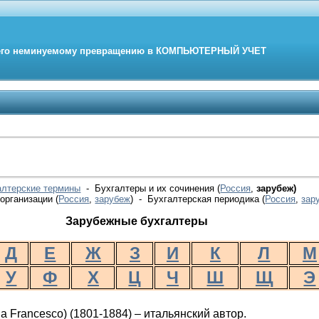
его неминуемому превращению в
КОМПЬЮТЕРНЫЙ
УЧЕТ
алтерские термины
- Бухгалтеры и их сочинения (
Россия
,
зарубеж)
организации (
Россия
,
зарубеж
) - Бухгалтерская периодика
(
Россия
,
зар
Зарубежные бухгалтеры
Д
Е
Ж
З
И
К
Л
М
У
Ф
Х
Ц
Ч
Ш
Щ
Э
la
Francesco
) (1801-1884) – итальянский автор.