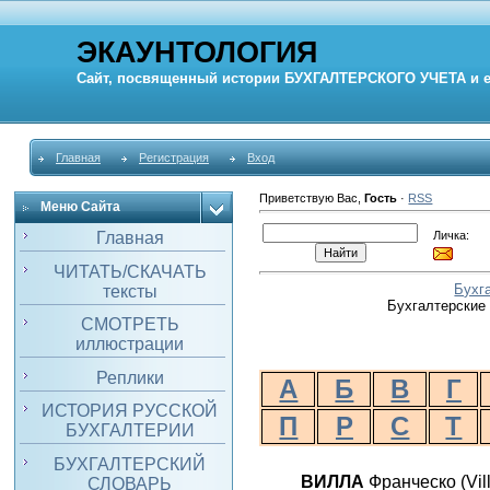
ЭКАУНТОЛОГИЯ
Сайт, посвященный истории
БУХГАЛТЕРСКОГО УЧЕТА
и 
Главная
Регистрация
Вход
Приветствую Вас
,
Гость
·
RSS
Меню Сайта
Личка:
Главная
ЧИТАТЬ/СКАЧАТЬ
Бухг
тексты
Бухгалтерские 
СМОТРЕТЬ
иллюстрации
Реплики
А
Б
В
Г
ИСТОРИЯ РУССКОЙ
П
Р
С
Т
БУХГАЛТЕРИИ
БУХГАЛТЕРСКИЙ
ВИЛЛА
Франческо (
Vil
СЛОВАРЬ