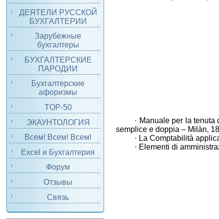
ДЕЯТЕЛИ РУССКОЙ
БУХГАЛТЕРИИ
Зарубежные
бухгалтеры
БУХГАЛТЕРСКИЕ
ПАРОДИИ
Бухгалтерские
афоризмы
TOP-50
·
Manuale per la tenuta de
ЭКАУНТОЛОГИЯ
semplice e doppia – Milà
n, 1
Всем! Всем! Всем!
·
La Comptabilit
à applic
·
Elementi di amministraz
Excel и Бухгалтерия
Форум
Отзывы
Связь