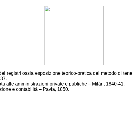
i registri ossia esposizione teorico-pratica del metodo di tenere 
837.
ata alle amministrazioni private e publiche – Milà
n, 1840-41.
ione e contabilità – Pavia, 185
0.