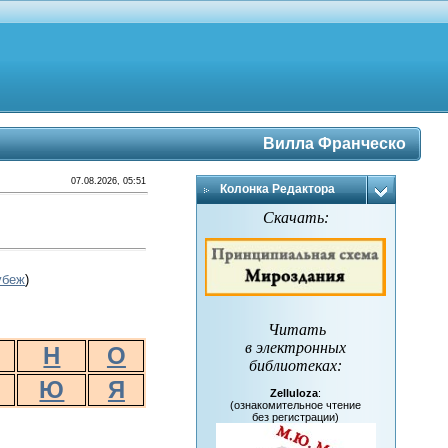
Вилла Франческо
07.08.2026, 05:51
Колонка Редактора
Скачать:
убеж
)
Читать
в электронных
Н
О
библиотеках
:
Ю
Я
Zelluloza
:
(ознакомительное чтение
без регистрации)