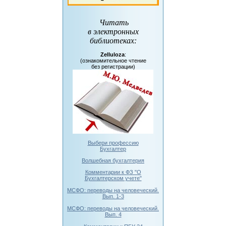
Читать
в электронных
библиотеках
:
Zelluloza
:
(ознакомительное чтение
без регистрации)
Выбери профессию
Бухгалтер
Волшебная бухгалтерия
Комментарии к ФЗ "О
Бухгалтерском учете"
МСФО: переводы на человеческий.
Вып. 1-3
МСФО: переводы на человеческий.
Вып. 4