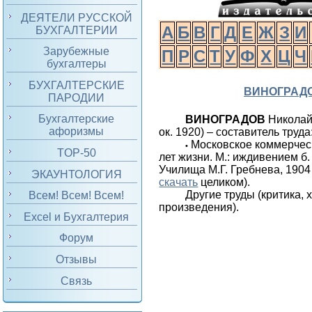
ДЕЯТЕЛИ РУССКОЙ
А
Б
В
Г
Д
Е
Ж
З
И
БУХГАЛТЕРИИ
Зарубежные
П
Р
С
Т
У
Ф
Х
Ц
Ч
бухгалтеры
БУХГАЛТЕРСКИЕ
ВИНОГРАД
ПАРОДИИ
Бухгалтерские
ВИНОГРАДОВ
Николай
афоризмы
ок. 1920) – составитель труда
Московское коммерчес
•
TOP-50
лет жизни. М.: иждивением б
Училища М.Г. Гребнева, 1904 
ЭКАУНТОЛОГИЯ
скачать
целиком).
Другие труды (критика,
Всем! Всем! Всем!
произведения).
Excel и Бухгалтерия
Форум
Отзывы
Связь