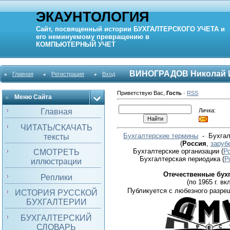
ЭКАУНТОЛОГИЯ
Сайт, посвященный истории
БУХГАЛТЕРСКОГО УЧЕТА
и
его неминуемому превращению в
КОМПЬЮТЕРНЫЙ
УЧЕТ
ВИНОГРАДОВ Николай 
Главная
Регистрация
Вход
Приветствую Вас
,
Гость
·
RSS
Меню Сайта
Личка:
Главная
ЧИТАТЬ/СКАЧАТЬ
Бухгалтерские термины
- Бухгал
тексты
(
Россия
,
заруб
Бухгалтерские организации
(
Р
СМОТРЕТЬ
Бухгалтерская периодика
(
Р
иллюстрации
Отечественные бух
Реплики
(по 1965 г. вкл
Публикуется с любезного разре
ИСТОРИЯ РУССКОЙ
БУХГАЛТЕРИИ
БУХГАЛТЕРСКИЙ
СЛОВАРЬ