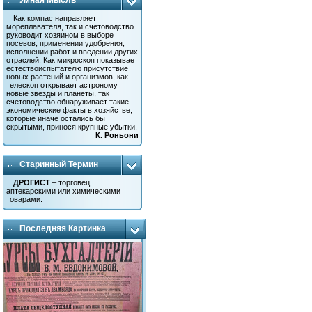
Умная Мысль
Как компас направляет
мореплавателя, так и счетоводство
руководит хозяином в выборе
посевов, применении удобрения,
исполнении работ и введении других
отраслей. Как микроскоп показывает
естествоиспытателю присутствие
новых растений и организмов, как
телескоп открывает астроному
новые звезды и планеты, так
счетоводство обнаруживает такие
экономические факты в хозяйстве,
которые иначе остались бы
скрытыми, принося крупные убытки.
К. Роньони
Старинный Термин
ДРОГИСТ
– торговец
аптекарскими или химическими
товарами.
Последняя Картинка