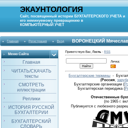
ЭКАУНТОЛОГИЯ
Сайт, посвященный истории
БУХГАЛТЕРСКОГО УЧЕТА
и
его неминуемому превращению в
КОМПЬЮТЕРНЫЙ
УЧЕТ
ВОРОНЕЦКИЙ Мячеслав
Главная
Регистрация
Вход
Приветствую Вас
,
Гость
·
RSS
Меню Сайта
Личка:
Главная
ЧИТАТЬ/СКАЧАТЬ
Бухгалтерские термины
- Бухгал
тексты
(
Россия
,
заруб
Бухгалтерские организации
(
Р
СМОТРЕТЬ
Бухгалтерская периодика
(
Р
иллюстрации
Отечественные бух
Реплики
(по 1965 г. вкл
Публикуется с любезного разре
ИСТОРИЯ РУССКОЙ
БУХГАЛТЕРИИ
БУХГАЛТЕРСКИЙ
СЛОВАРЬ