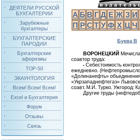
ДЕЯТЕЛИ РУССКОЙ
А
Б
В
Г
Д
Е
Ж
З
И
БУХГАЛТЕРИИ
Зарубежные
П
Р
С
Т
У
Ф
Х
Ц
Ч
бухгалтеры
БУХГАЛТЕРСКИЕ
Буква В
ПАРОДИИ
Бухгалтерские
ВОРОНЕЦКИЙ
Мечислав
афоризмы
соавтор труда:
Себестоимость контро
•
TOP-50
ежедневно. (Нефтепромысло
«Долинанефть» объединени
ЭКАУНТОЛОГИЯ
«Укрзападнефтегаз» Львовско
соавт. М.И. Турко. Ужгород: К
Всем! Всем! Всем!
Другие труды (нефтедоб
Excel и Бухгалтерия
Форум
Отзывы
Связь