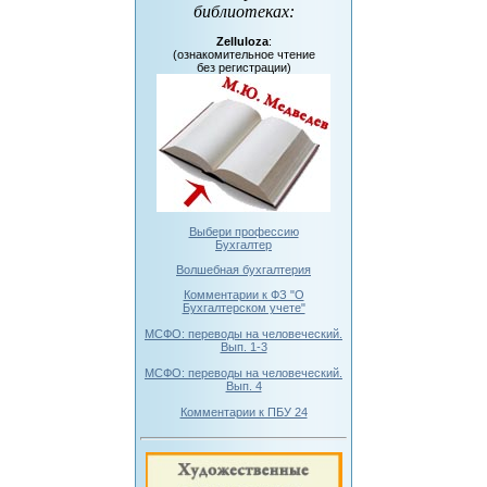
библиотеках
:
Zelluloza
:
(ознакомительное чтение
без регистрации)
Выбери профессию
Бухгалтер
Волшебная бухгалтерия
Комментарии к ФЗ "О
Бухгалтерском учете"
МСФО: переводы на человеческий.
Вып. 1-3
МСФО: переводы на человеческий.
Вып. 4
Комментарии к ПБУ 24