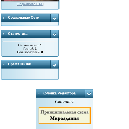
[
Евдокимова В.М.
]
Социальные Сети
Статистика
Онлайн всего:
1
Гостей:
1
Пользователей:
0
Время Жизни
Колонка Редактора
Скачать: