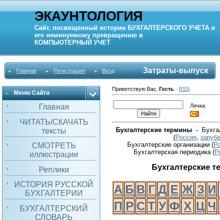
ЭКАУНТОЛОГИЯ
Сайт, посвященный истории
БУХГАЛТЕРСКОГО УЧЕТА
и
его неминуемому превращению в
КОМПЬЮТЕРНЫЙ
УЧЕТ
Затраты-выпуск
Главная
Регистрация
Вход
Приветствую Вас
,
Гость
·
RSS
Меню Сайта
Личка:
Главная
ЧИТАТЬ/СКАЧАТЬ
Бухгалтерские термины
- Бухгал
тексты
(
Россия
,
заруб
Бухгалтерские организации (
Р
СМОТРЕТЬ
Бухгалтерская периодика
(
Р
иллюстрации
Бухгалтерские 
Реплики
ИСТОРИЯ РУССКОЙ
А
Б
В
Г
Д
Е
Ж
З
И
БУХГАЛТЕРИИ
П
Р
С
Т
У
Ф
Х
Ц
Ч
БУХГАЛТЕРСКИЙ
СЛОВАРЬ