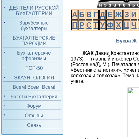
ДЕЯТЕЛИ РУССКОЙ
А
Б
В
Г
Д
Е
Ж
З
И
БУХГАЛТЕРИИ
Зарубежные
П
Р
С
Т
У
Ф
Х
Ц
Ч
бухгалтеры
БУХГАЛТЕРСКИЕ
Буква Ж
ПАРОДИИ
Бухгалтерские
ЖАК
Давид Константин
афоризмы
1973) — главный инженер С
(Ростов на/Д, М.). Печатался
TOP-50
«Вестник статистики», «Учет
колхозах и совхозах». Тема:
ЭКАУНТОЛОГИЯ
учета.
Всем! Всем! Всем!
Excel и Бухгалтерия
Форум
Отзывы
Связь