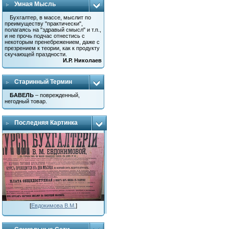
Умная Мысль
Бухгалтер, в массе, мыслит по
преимуществу "практически",
полагаясь на "здравый смысл" и т.п.,
и не прочь подчас отнестись с
некоторым пренебрежением, даже с
презрением к теории, как к продукту
скучающей праздности.
И.Р. Николаев
Старинный Термин
БАВЕЛЬ
– поврежденный,
негодный товар.
Последняя Картинка
[
Евдокимова В.М.
]