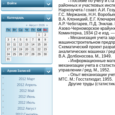
Пособие по учету и ста
•
Войти
районных и участковых инсп
Нархозучета / соавт. А.И. Гоз
Г.С. Мержанов, Н.Н. Воробьев
Календарь
В.А. Клоницкий, Е.Г. Ключаре
А.Р. Чеботарев, П.Д. Энклав.
«
Август 2026
»
Азово-Черноморское крайунху
Пн
Вт
Ср
Чт
Пт
Сб
Вс
Коминтерна, 1934 (2-е изд. —
1
2
Механизация учета зар
•
3
4
5
6
7
8
9
машиностроительном предпр
10
11
12
13
14
15
16
Схематический проект разраб
17
18
19
20
21
22
23
аналитических машинах / ред
24
25
26
27
28
29
30
В.А. Долбоносова. М., 1949.
31
Информационные мат
•
механизации учета в статист
управлении / ред. М., 1952.
Архив Записей
Опыт механизации учет
•
МТС. М.: Госстатиздат, 1955.
2012 Март
Другие труды (статистик
2012 Апрель
2012 Май
2012 Июнь
2012 Июль
2012 Август
2012 Сентябрь