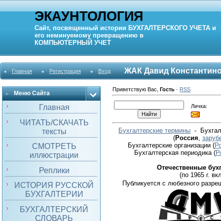
ЭКАУНТОЛОГИЯ
Сайт, посвященный истории
БУХГАЛТЕРСКОГО УЧЕТА
и
его неминуемому превращению в
КОМПЬЮТЕРНЫЙ
УЧЕТ
ЖАК Давид Константин
Главная
Регистрация
Вход
Приветствую Вас
,
Гость
·
RSS
Меню Сайта
Личка:
Главная
ЧИТАТЬ/СКАЧАТЬ
Бухгалтерские термины
- Бухгал
тексты
(
Россия
,
заруб
Бухгалтерские организации
(
Р
СМОТРЕТЬ
Бухгалтерская периодика
(
Р
иллюстрации
Отечественные бух
Реплики
(по 1965 г. вкл
Публикуется с любезного разре
ИСТОРИЯ РУССКОЙ
БУХГАЛТЕРИИ
БУХГАЛТЕРСКИЙ
СЛОВАРЬ