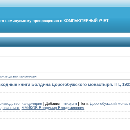
его неминуемому превращению в
КОМПЬЮТЕРНЫЙ
УЧЕТ
роизводство, канцелярия
ходные книги Болдина Дорогобужского монастыря. Пг., 192
оизводство, канцелярия
|
Добавил
:
mikejum
|
Теги
:
Дорогобужский монас
дная книга
,
МАЙКОВ Владимир Владимирович