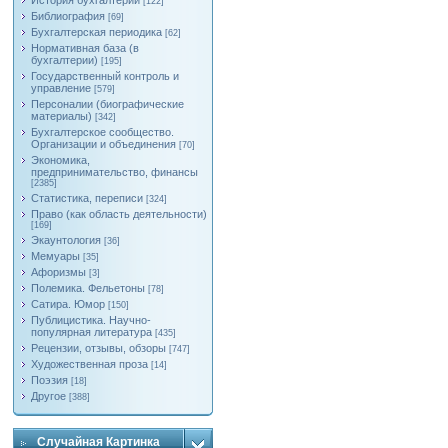
История бухгалтерии
[122]
Библиография
[69]
Бухгалтерская периодика
[62]
Нормативная база (в
бухгалтерии)
[195]
Государственный контроль и
управление
[579]
Персоналии (биографические
материалы)
[342]
Бухгалтерское сообщество.
Организации и объединения
[70]
Экономика,
предпринимательство, финансы
[2385]
Статистика, переписи
[324]
Право (как область деятельности)
[169]
Экаунтология
[36]
Мемуары
[35]
Афоризмы
[3]
Полемика. Фельетоны
[78]
Сатира. Юмор
[150]
Публицистика. Научно-
популярная литература
[435]
Рецензии, отзывы, обзоры
[747]
Художественная проза
[14]
Поэзия
[18]
Другое
[388]
Случайная Картинка