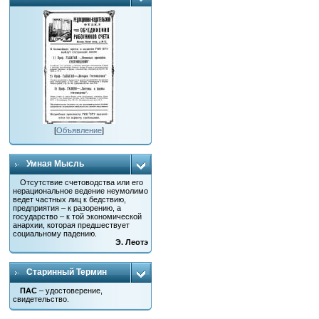
[
Объявление
]
Умная Мысль
Отсутствие счетоводства или его
нерациональное ведение неумолимо
ведет частных лиц к бедствию,
предприятия – к разорению, а
государство – к той экономической
анархии, которая предшествует
социальному падению.
Э. Леотэ
Старинный Термин
ПАС
– удостоверение,
свидетельство.