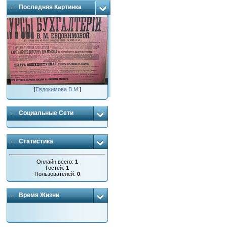
Последняя Картинка
[
Евдокимова В.М.
]
Социальные Сети
Статистика
Онлайн всего:
1
Гостей:
1
Пользователей:
0
Время Жизни