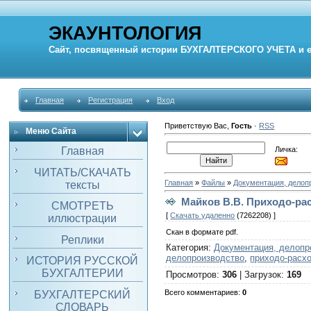
ЭКАУНТОЛОГИЯ
Сайт, посвященный истории
БУХГАЛТЕРСКОГО УЧЕТА
и 
Главная
Регистрация
Вход
Приветствую Вас
,
Гость
·
RSS
Меню Сайта
Личка:
Главная
ЧИТАТЬ/СКАЧАТЬ
Главная
»
Файлы
»
Документация, делоп
тексты
Майков В.В. Приходо-рас
СМОТРЕТЬ
[
Скачать удаленно
(7262208) ]
иллюстрации
Скан в формате pdf.
Реплики
Категория
:
Документация, делопр
делопроизводство
,
приходо-расхо
ИСТОРИЯ РУССКОЙ
БУХГАЛТЕРИИ
Просмотров
:
306
|
Загрузок
:
169
Всего комментариев
:
0
БУХГАЛТЕРСКИЙ
СЛОВАРЬ