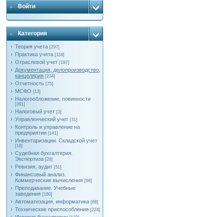
Войти
Категория
Теория учета
[297]
Практика учета
[118]
Отраслевой учет
[197]
Документация, делопроизводство,
канцелярия
[234]
Отчетность
[75]
МСФО
[13]
Налогообложение, повинности
[391]
Налоговый учет
[3]
Управленческий учет
[31]
Контроль и управление на
предприятии
[141]
Инвентаризации. Складской учет
[18]
Судебная бухгалтерия.
Экспертиза
[26]
Ревизия, аудит
[51]
Финансовый анализ.
Коммерческие вычисления
[69]
Преподавание. Учебные
заведения
[180]
Автоматизация, информатика
[68]
Технические приспособления
[224]