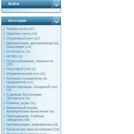
Войти
Категория
Теория учета
[297]
Практика учета
[118]
Отраслевой учет
[197]
Документация, делопроизводство,
канцелярия
[234]
Отчетность
[75]
МСФО
[13]
Налогообложение, повинности
[391]
Налоговый учет
[3]
Управленческий учет
[31]
Контроль и управление на
предприятии
[141]
Инвентаризации. Складской учет
[18]
Судебная бухгалтерия.
Экспертиза
[26]
Ревизия, аудит
[51]
Финансовый анализ.
Коммерческие вычисления
[69]
Преподавание. Учебные
заведения
[180]
Автоматизация, информатика
[68]
Технические приспособления
[224]