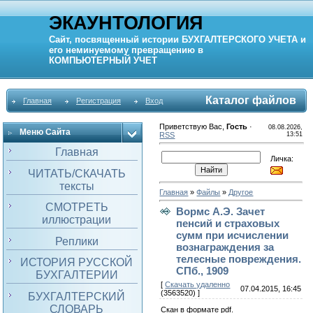
ЭКАУНТОЛОГИЯ
Сайт, посвященный истории
БУХГАЛТЕРСКОГО УЧЕТА
и
его неминуемому превращению в
КОМПЬЮТЕРНЫЙ
УЧЕТ
Каталог файлов
Главная
Регистрация
Вход
Приветствую Вас
,
Гость
·
08.08.2026,
Меню Сайта
RSS
13:51
Главная
Личка:
ЧИТАТЬ/СКАЧАТЬ
тексты
Главная
»
Файлы
»
Другое
СМОТРЕТЬ
Вормс А.Э. Зачет
иллюстрации
пенсий и страховых
сумм при исчислении
Реплики
вознаграждения за
телесные повреждения.
ИСТОРИЯ РУССКОЙ
СПб., 1909
БУХГАЛТЕРИИ
[
Скачать удаленно
07.04.2015, 16:45
(3563520) ]
БУХГАЛТЕРСКИЙ
СЛОВАРЬ
Скан в формате pdf.