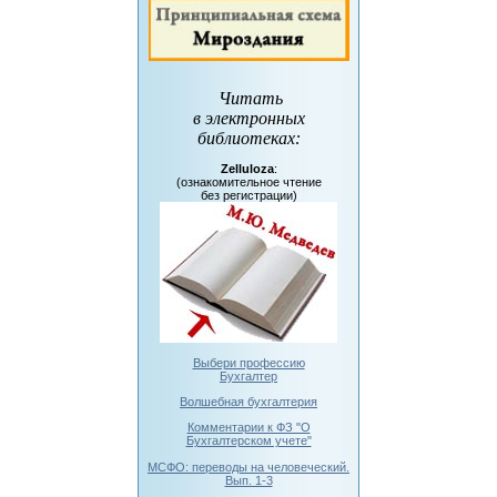
Читать
в электронных
библиотеках
:
Zelluloza
:
(ознакомительное чтение
без регистрации)
Выбери профессию
Бухгалтер
Волшебная бухгалтерия
Комментарии к ФЗ "О
Бухгалтерском учете"
МСФО: переводы на человеческий.
Вып. 1-3