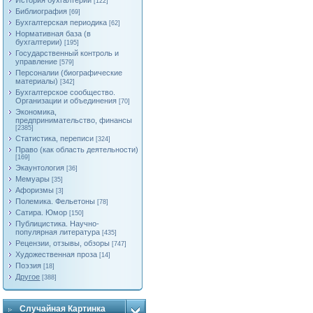
История бухгалтерии
[122]
Библиография
[69]
Бухгалтерская периодика
[62]
Нормативная база (в
бухгалтерии)
[195]
Государственный контроль и
управление
[579]
Персоналии (биографические
материалы)
[342]
Бухгалтерское сообщество.
Организации и объединения
[70]
Экономика,
предпринимательство, финансы
[2385]
Статистика, переписи
[324]
Право (как область деятельности)
[169]
Экаунтология
[36]
Мемуары
[35]
Афоризмы
[3]
Полемика. Фельетоны
[78]
Сатира. Юмор
[150]
Публицистика. Научно-
популярная литература
[435]
Рецензии, отзывы, обзоры
[747]
Художественная проза
[14]
Поэзия
[18]
Другое
[388]
Случайная Картинка