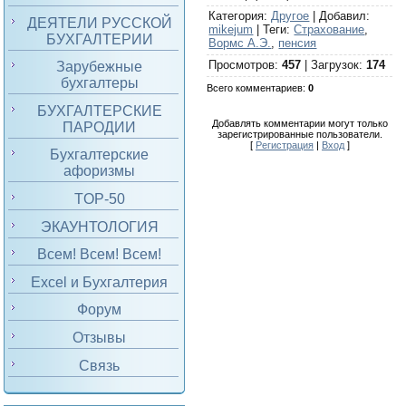
Категория
:
Другое
|
Добавил
:
ДЕЯТЕЛИ РУССКОЙ
mikejum
|
Теги
:
Страхование
,
БУХГАЛТЕРИИ
Вормс А.Э.
,
пенсия
Просмотров
:
457
|
Загрузок
:
174
Зарубежные
бухгалтеры
Всего комментариев
:
0
БУХГАЛТЕРСКИЕ
Добавлять комментарии могут только
ПАРОДИИ
зарегистрированные пользователи.
[
Регистрация
|
Вход
]
Бухгалтерские
афоризмы
TOP-50
ЭКАУНТОЛОГИЯ
Всем! Всем! Всем!
Excel и Бухгалтерия
Форум
Отзывы
Связь