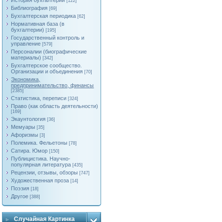
История бухгалтерии
[122]
Библиография
[69]
Бухгалтерская периодика
[62]
Нормативная база (в
бухгалтерии)
[195]
Государственный контроль и
управление
[579]
Персоналии (биографические
материалы)
[342]
Бухгалтерское сообщество.
Организации и объединения
[70]
Экономика,
предпринимательство, финансы
[2385]
Статистика, переписи
[324]
Право (как область деятельности)
[169]
Экаунтология
[36]
Мемуары
[35]
Афоризмы
[3]
Полемика. Фельетоны
[78]
Сатира. Юмор
[150]
Публицистика. Научно-
популярная литература
[435]
Рецензии, отзывы, обзоры
[747]
Художественная проза
[14]
Поэзия
[18]
Другое
[388]
Случайная Картинка