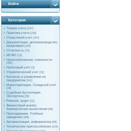
Войти
Категория
Теория учета
[297]
Практика учета
[118]
Отраслевой учет
[197]
Документация, делопроизводство,
канцелярия
[234]
Отчетность
[75]
МСФО
[13]
Налогообложение, повинности
[391]
Налоговый учет
[3]
Управленческий учет
[31]
Контроль и управление на
предприятии
[141]
Инвентаризации. Складской учет
[18]
Судебная бухгалтерия.
Экспертиза
[26]
Ревизия, аудит
[51]
Финансовый анализ.
Коммерческие вычисления
[69]
Преподавание. Учебные
заведения
[180]
Автоматизация, информатика
[68]
Технические приспособления
[224]