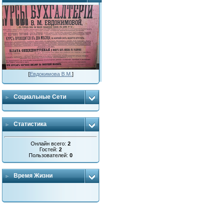
[
Евдокимова В.М.
]
Социальные Сети
Статистика
Онлайн всего:
2
Гостей:
2
Пользователей:
0
Время Жизни