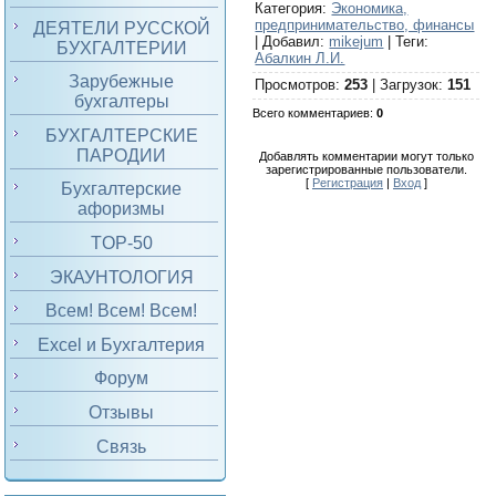
Категория
:
Экономика,
предпринимательство, финансы
ДЕЯТЕЛИ РУССКОЙ
|
Добавил
:
mikejum
|
Теги
:
БУХГАЛТЕРИИ
Абалкин Л.И.
Зарубежные
Просмотров
:
253
|
Загрузок
:
151
бухгалтеры
Всего комментариев
:
0
БУХГАЛТЕРСКИЕ
ПАРОДИИ
Добавлять комментарии могут только
зарегистрированные пользователи.
[
Регистрация
|
Вход
]
Бухгалтерские
афоризмы
TOP-50
ЭКАУНТОЛОГИЯ
Всем! Всем! Всем!
Excel и Бухгалтерия
Форум
Отзывы
Связь