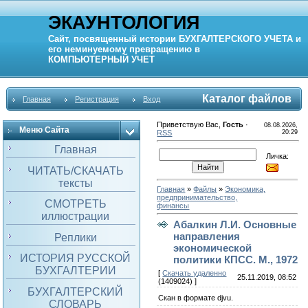
ЭКАУНТОЛОГИЯ
Сайт, посвященный истории
БУХГАЛТЕРСКОГО УЧЕТА
и
его неминуемому превращению в
КОМПЬЮТЕРНЫЙ
УЧЕТ
Каталог файлов
Главная
Регистрация
Вход
Приветствую Вас
,
Гость
·
08.08.2026,
Меню Сайта
RSS
20:29
Главная
Личка:
ЧИТАТЬ/СКАЧАТЬ
тексты
Главная
»
Файлы
»
Экономика,
предпринимательство,
СМОТРЕТЬ
финансы
иллюстрации
Абалкин Л.И. Основные
направления
Реплики
экономической
ИСТОРИЯ РУССКОЙ
политики КПСС. М., 1972
БУХГАЛТЕРИИ
[
Скачать удаленно
25.11.2019, 08:52
(1409024) ]
БУХГАЛТЕРСКИЙ
Скан в формате djvu.
СЛОВАРЬ