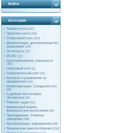
Войти
Категория
Теория учета
[297]
Практика учета
[118]
Отраслевой учет
[197]
Документация, делопроизводство,
канцелярия
[234]
Отчетность
[75]
МСФО
[13]
Налогообложение, повинности
[391]
Налоговый учет
[3]
Управленческий учет
[31]
Контроль и управление на
предприятии
[141]
Инвентаризации. Складской учет
[18]
Судебная бухгалтерия.
Экспертиза
[26]
Ревизия, аудит
[51]
Финансовый анализ.
Коммерческие вычисления
[69]
Преподавание. Учебные
заведения
[180]
Автоматизация, информатика
[68]
Технические приспособления
[224]