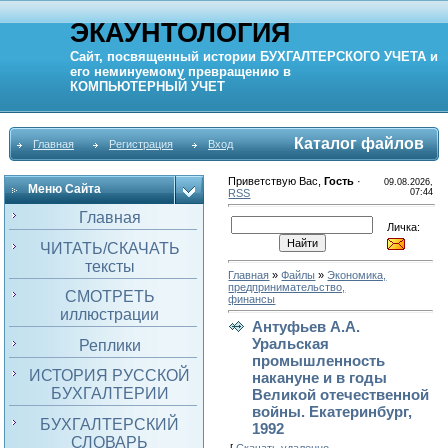
ЭКАУНТОЛОГИЯ
Сайт, посвященный истории
БУХГАЛТЕРСКОГО УЧЕТА
и
его неминуемому превращению в
КОМПЬЮТЕРНЫЙ
УЧЕТ
Каталог файлов
Главная
Регистрация
Вход
Приветствую Вас
,
Гость
·
09.08.2026,
Меню Сайта
RSS
07:44
Главная
Личка:
ЧИТАТЬ/СКАЧАТЬ
тексты
Главная
»
Файлы
»
Экономика,
предпринимательство,
СМОТРЕТЬ
финансы
иллюстрации
Антуфьев А.А.
Уральская
Реплики
промышленность
ИСТОРИЯ РУССКОЙ
накануне и в годы
БУХГАЛТЕРИИ
Великой отечественной
войны. Екатеринбург,
БУХГАЛТЕРСКИЙ
1992
СЛОВАРЬ