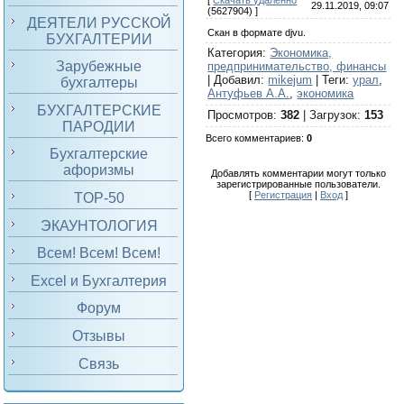
[
Скачать удаленно
29.11.2019, 09:07
(5627904) ]
ДЕЯТЕЛИ РУССКОЙ
Скан в формате djvu.
БУХГАЛТЕРИИ
Категория
:
Экономика,
Зарубежные
предпринимательство, финансы
|
Добавил
:
mikejum
|
Теги
:
урал
,
бухгалтеры
Антуфьев А.А.
,
экономика
БУХГАЛТЕРСКИЕ
Просмотров
:
382
|
Загрузок
:
153
ПАРОДИИ
Всего комментариев
:
0
Бухгалтерские
афоризмы
Добавлять комментарии могут только
зарегистрированные пользователи.
[
Регистрация
|
Вход
]
TOP-50
ЭКАУНТОЛОГИЯ
Всем! Всем! Всем!
Excel и Бухгалтерия
Форум
Отзывы
Связь