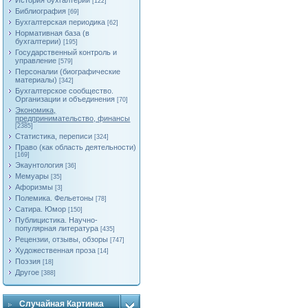
История бухгалтерии
[122]
Библиография
[69]
Бухгалтерская периодика
[62]
Нормативная база (в
бухгалтерии)
[195]
Государственный контроль и
управление
[579]
Персоналии (биографические
материалы)
[342]
Бухгалтерское сообщество.
Организации и объединения
[70]
Экономика,
предпринимательство, финансы
[2385]
Статистика, переписи
[324]
Право (как область деятельности)
[169]
Экаунтология
[36]
Мемуары
[35]
Афоризмы
[3]
Полемика. Фельетоны
[78]
Сатира. Юмор
[150]
Публицистика. Научно-
популярная литература
[435]
Рецензии, отзывы, обзоры
[747]
Художественная проза
[14]
Поэзия
[18]
Другое
[388]
Случайная Картинка