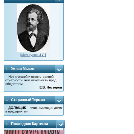
[
Мельгунов И.И.
]
Умная Мысль
Нет тяжелей и ответственней
отчетности, чем отчетность пред
обществом.
Е.В. Нестеров
Старинный Термин
ДОЛЬЩИК
– лицо, имеющее долю
в предприятии.
Последняя Картинка