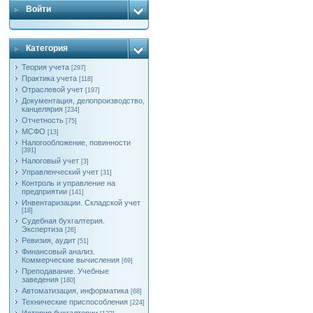
Войти
Категория
Теория учета
[297]
Практика учета
[118]
Отраслевой учет
[197]
Документация, делопроизводство,
канцелярия
[234]
Отчетность
[75]
МСФО
[13]
Налогообложение, повинности
[391]
Налоговый учет
[3]
Управленческий учет
[31]
Контроль и управление на
предприятии
[141]
Инвентаризации. Складской учет
[18]
Судебная бухгалтерия.
Экспертиза
[26]
Ревизия, аудит
[51]
Финансовый анализ.
Коммерческие вычисления
[69]
Преподавание. Учебные
заведения
[180]
Автоматизация, информатика
[68]
Технические приспособления
[224]