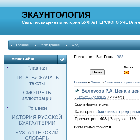
ЭКАУНТОЛОГИЯ
Сайт, посвященный истории
БУХГАЛТЕРСКОГО УЧЕТА
и 
Главная
Регистрация
Вход
Приветствую Вас
,
Гость
·
RSS
Меню Сайта
Личка:
Главная
ЧИТАТЬ/СКАЧАТЬ
Главная
»
Файлы
»
Экономика, предпри
тексты
Белоусов Р.А. Цена и це
СМОТРЕТЬ
[
Скачать удаленно
(1298432) ]
иллюстрации
Скан в формате djvu.
Реплики
Категория
:
Экономика, предприни
ИСТОРИЯ РУССКОЙ
Просмотров
:
408
|
Загрузок
:
139
БУХГАЛТЕРИИ
Всего комментариев
:
0
БУХГАЛТЕРСКИЙ
СЛОВАРЬ