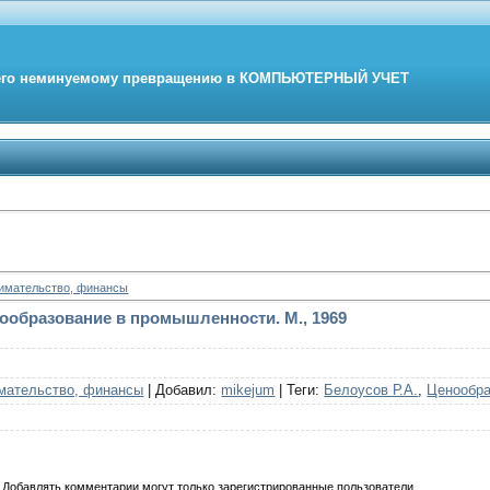
его неминуемому превращению в
КОМПЬЮТЕРНЫЙ
УЧЕТ
нимательство, финансы
нообразование в промышленности. М., 1969
мательство, финансы
|
Добавил
:
mikejum
|
Теги
:
Белоусов Р.А.
,
Ценообра
Добавлять комментарии могут только зарегистрированные пользователи.