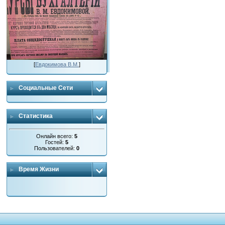
[
Евдокимова В.М.
]
Социальные Сети
Статистика
Онлайн всего:
5
Гостей:
5
Пользователей:
0
Время Жизни