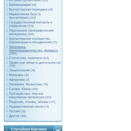
История бухгалтерии
[122]
Библиография
[69]
Бухгалтерская периодика
[62]
Нормативная база (в
бухгалтерии)
[195]
Государственный контроль и
управление
[579]
Персоналии (биографические
материалы)
[342]
Бухгалтерское сообщество.
Организации и объединения
[70]
Экономика,
предпринимательство, финансы
[2385]
Статистика, переписи
[324]
Право (как область деятельности)
[169]
Экаунтология
[36]
Мемуары
[35]
Афоризмы
[3]
Полемика. Фельетоны
[78]
Сатира. Юмор
[150]
Публицистика. Научно-
популярная литература
[435]
Рецензии, отзывы, обзоры
[747]
Художественная проза
[14]
Поэзия
[18]
Другое
[388]
Случайная Картинка