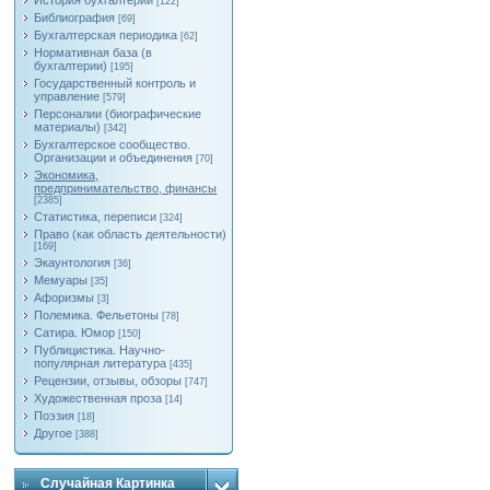
История бухгалтерии
[122]
Библиография
[69]
Бухгалтерская периодика
[62]
Нормативная база (в
бухгалтерии)
[195]
Государственный контроль и
управление
[579]
Персоналии (биографические
материалы)
[342]
Бухгалтерское сообщество.
Организации и объединения
[70]
Экономика,
предпринимательство, финансы
[2385]
Статистика, переписи
[324]
Право (как область деятельности)
[169]
Экаунтология
[36]
Мемуары
[35]
Афоризмы
[3]
Полемика. Фельетоны
[78]
Сатира. Юмор
[150]
Публицистика. Научно-
популярная литература
[435]
Рецензии, отзывы, обзоры
[747]
Художественная проза
[14]
Поэзия
[18]
Другое
[388]
Случайная Картинка