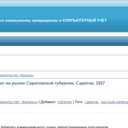
его неминуемому превращению в
КОМПЬЮТЕРНЫЙ
УЧЕТ
нимательство, финансы
л на рынке Саратовской губернии. Саратов, 1927
мательство, финансы
|
Добавил
:
mikejum
|
Теги
:
саратов
,
частный капита
Добавлять комментарии могут только зарегистрированные пользователи.