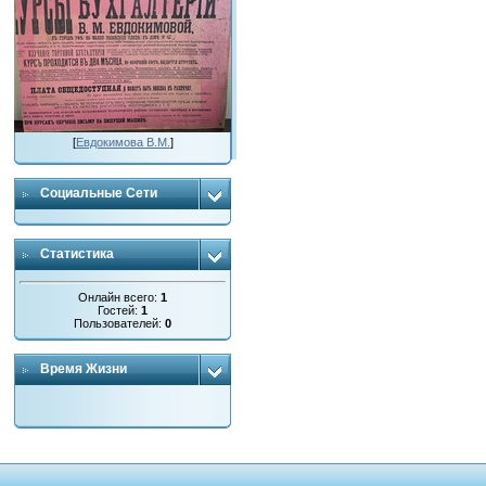
[
Евдокимова В.М.
]
Социальные Сети
Статистика
Онлайн всего:
1
Гостей:
1
Пользователей:
0
Время Жизни