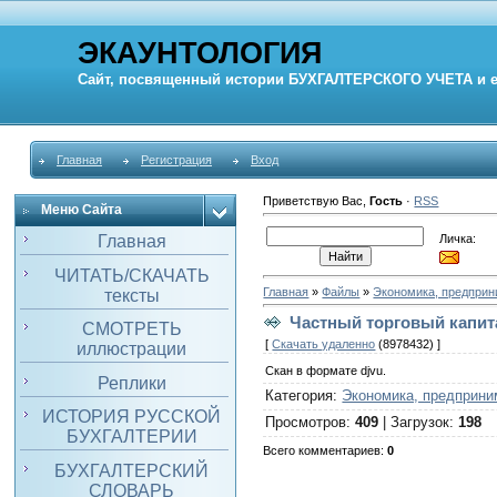
ЭКАУНТОЛОГИЯ
Сайт, посвященный истории
БУХГАЛТЕРСКОГО УЧЕТА
и 
Главная
Регистрация
Вход
Приветствую Вас
,
Гость
·
RSS
Меню Сайта
Личка:
Главная
ЧИТАТЬ/СКАЧАТЬ
Главная
»
Файлы
»
Экономика, предпри
тексты
Частный торговый капита
СМОТРЕТЬ
[
Скачать удаленно
(8978432) ]
иллюстрации
Скан в формате djvu.
Реплики
Категория
:
Экономика, предприни
ИСТОРИЯ РУССКОЙ
Просмотров
:
409
|
Загрузок
:
198
БУХГАЛТЕРИИ
Всего комментариев
:
0
БУХГАЛТЕРСКИЙ
СЛОВАРЬ