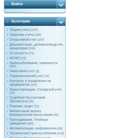
Войти
Категория
Теория учета
[297]
Практика учета
[118]
Отраслевой учет
[197]
Документация, делопроизводство,
канцелярия
[234]
Отчетность
[75]
МСФО
[13]
Налогообложение, повинности
[391]
Налоговый учет
[3]
Управленческий учет
[31]
Контроль и управление на
предприятии
[141]
Инвентаризации. Складской учет
[18]
Судебная бухгалтерия.
Экспертиза
[26]
Ревизия, аудит
[51]
Финансовый анализ.
Коммерческие вычисления
[69]
Преподавание. Учебные
заведения
[180]
Автоматизация, информатика
[68]
Технические приспособления
[224]