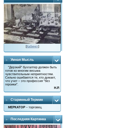
[
Кабинет
]
Умная Мысль
"Дерзкий" бухгалтер должен быть
готов ко многим весьма
чувствительным неприятностям.
Сильно ошибаются те, кто думает,
что учет – это профессия "без
героики".
Н.Р.
Старинный Термин
МЕРКАТОР
– торговец.
Последняя Картинка