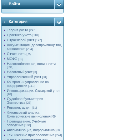
Войти
Категория
Теория учета
[297]
Практика учета
[118]
Отраслевой учет
[197]
Документация, делопроизводство,
канцелярия
[234]
Отчетность
[75]
МСФО
[13]
Налогообложение, повинности
[391]
Налоговый учет
[3]
Управленческий учет
[31]
Контроль и управление на
предприятии
[141]
Инвентаризации. Складской учет
[18]
Судебная бухгалтерия.
Экспертиза
[26]
Ревизия, аудит
[51]
Финансовый анализ.
Коммерческие вычисления
[69]
Преподавание. Учебные
заведения
[180]
Автоматизация, информатика
[68]
Технические приспособления
[224]