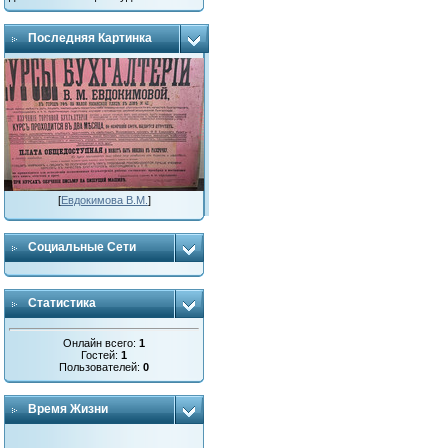
Последняя Картинка
[
Евдокимова В.М.
]
Социальные Сети
Статистика
Онлайн всего:
1
Гостей:
1
Пользователей:
0
Время Жизни