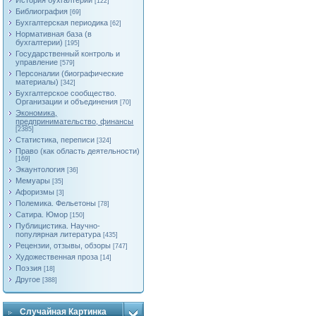
История бухгалтерии
[122]
Библиография
[69]
Бухгалтерская периодика
[62]
Нормативная база (в
бухгалтерии)
[195]
Государственный контроль и
управление
[579]
Персоналии (биографические
материалы)
[342]
Бухгалтерское сообщество.
Организации и объединения
[70]
Экономика,
предпринимательство, финансы
[2385]
Статистика, переписи
[324]
Право (как область деятельности)
[169]
Экаунтология
[36]
Мемуары
[35]
Афоризмы
[3]
Полемика. Фельетоны
[78]
Сатира. Юмор
[150]
Публицистика. Научно-
популярная литература
[435]
Рецензии, отзывы, обзоры
[747]
Художественная проза
[14]
Поэзия
[18]
Другое
[388]
Случайная Картинка