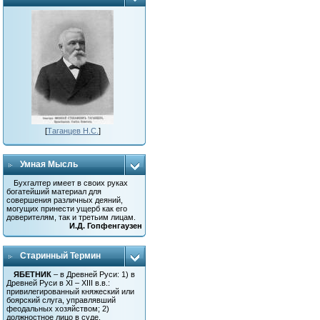
[
Таганцев Н.С.
]
Умная Мысль
Бухгалтер имеет в своих руках
богатейший материал для
совершения различных деяний,
могущих принести ущерб как его
доверителям, так и третьим лицам.
И.Д. Гопфенгаузен
Старинный Термин
ЯБЕТНИК
– в Древней Руси: 1) в
Древней Руси в XI – XIII в.в.:
привилегированный княжеский или
боярский слуга, управлявший
феодальных хозяйством; 2)
должностное лицо в суде.