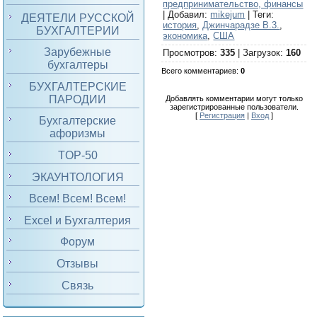
предпринимательство, финансы
|
Добавил
:
mikejum
|
Теги
:
ДЕЯТЕЛИ РУССКОЙ
история
,
Джинчарадзе В.3.
,
БУХГАЛТЕРИИ
экономика
,
США
Зарубежные
Просмотров
:
335
|
Загрузок
:
160
бухгалтеры
Всего комментариев
:
0
БУХГАЛТЕРСКИЕ
ПАРОДИИ
Добавлять комментарии могут только
зарегистрированные пользователи.
[
Регистрация
|
Вход
]
Бухгалтерские
афоризмы
TOP-50
ЭКАУНТОЛОГИЯ
Всем! Всем! Всем!
Excel и Бухгалтерия
Форум
Отзывы
Связь