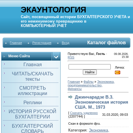
ЭКАУНТОЛОГИЯ
Сайт, посвященный истории
БУХГАЛТЕРСКОГО УЧЕТА
и
его неминуемому превращению в
КОМПЬЮТЕРНЫЙ
УЧЕТ
Каталог файлов
Главная
Регистрация
Вход
Приветствую Вас
,
Гость
·
09.08.2026,
Меню Сайта
RSS
15:39
Главная
Личка:
ЧИТАТЬ/СКАЧАТЬ
тексты
Главная
»
Файлы
»
Экономика,
предпринимательство,
СМОТРЕТЬ
финансы
иллюстрации
Джинчарадзе В.3.
Экономическая история
Реплики
США. М., 1973
ИСТОРИЯ РУССКОЙ
[
Скачать удаленно
31.03.2020, 09:03
БУХГАЛТЕРИИ
(2207744) ]
Скан в формате djvu.
БУХГАЛТЕРСКИЙ
Категория
:
Экономика,
СЛОВАРЬ