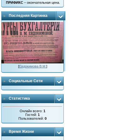
ПРИФИКС
– окончательная цена.
Последняя Картинка
[
Евдокимова В.М.
]
Социальные Сети
Статистика
Онлайн всего:
1
Гостей:
1
Пользователей:
0
Время Жизни