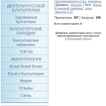
предпринимательство, финансы
|
Добавил
:
mikejum
|
Теги
:
Урало-
ДЕЯТЕЛИ РУССКОЙ
Кузнецкий комбинат
,
урал
,
БУХГАЛТЕРИИ
Эвенчик Б.И.
Зарубежные
Просмотров
:
307
|
Загрузок
:
158
бухгалтеры
Всего комментариев
:
0
БУХГАЛТЕРСКИЕ
ПАРОДИИ
Добавлять комментарии могут только
зарегистрированные пользователи.
[
Регистрация
|
Вход
]
Бухгалтерские
афоризмы
TOP-50
ЭКАУНТОЛОГИЯ
Всем! Всем! Всем!
Excel и Бухгалтерия
Форум
Отзывы
Связь