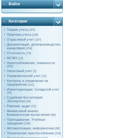
Войти
Категория
Теория учета
[297]
Практика учета
[118]
Отраслевой учет
[197]
Документация, делопроизводство,
канцелярия
[234]
Отчетность
[75]
МСФО
[13]
Налогообложение, повинности
[391]
Налоговый учет
[3]
Управленческий учет
[31]
Контроль и управление на
предприятии
[141]
Инвентаризации. Складской учет
[18]
Судебная бухгалтерия.
Экспертиза
[26]
Ревизия, аудит
[51]
Финансовый анализ.
Коммерческие вычисления
[69]
Преподавание. Учебные
заведения
[180]
Автоматизация, информатика
[68]
Технические приспособления
[224]