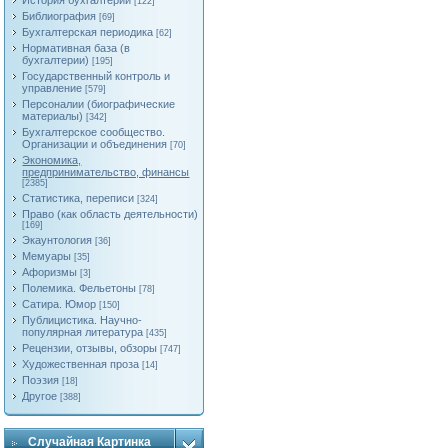
История бухгалтерии
[122]
Библиография
[69]
Бухгалтерская периодика
[62]
Нормативная база (в
бухгалтерии)
[195]
Государственный контроль и
управление
[579]
Персоналии (биографические
материалы)
[342]
Бухгалтерское сообщество.
Организации и объединения
[70]
Экономика,
предпринимательство, финансы
[2385]
Статистика, переписи
[324]
Право (как область деятельности)
[169]
Экаунтология
[36]
Мемуары
[35]
Афоризмы
[3]
Полемика. Фельетоны
[78]
Сатира. Юмор
[150]
Публицистика. Научно-
популярная литература
[435]
Рецензии, отзывы, обзоры
[747]
Художественная проза
[14]
Поэзия
[18]
Другое
[388]
Случайная Картинка