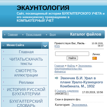
ЭКАУНТОЛОГИЯ
Сайт, посвященный истории
БУХГАЛТЕРСКОГО УЧЕТА
и
его неминуемому превращению в
КОМПЬЮТЕРНЫЙ
УЧЕТ
Каталог файлов
Главная
Регистрация
Вход
Приветствую Вас
,
Гость
·
10.08.2026,
Меню Сайта
RSS
06:07
Главная
Личка:
ЧИТАТЬ/СКАЧАТЬ
тексты
Главная
»
Файлы
»
Экономика,
предпринимательство,
СМОТРЕТЬ
финансы
иллюстрации
Эвенчик Б.И. Урал в
плане Урало-Кузнецкого
Реплики
Комбината. М., 1932
ИСТОРИЯ РУССКОЙ
[
Скачать удаленно
17.03.2019, 10:56
БУХГАЛТЕРИИ
(4943872) ]
Скан в формате djvu.
БУХГАЛТЕРСКИЙ
Категория
:
Экономика,
СЛОВАРЬ