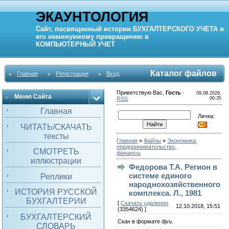
ЭКАУНТОЛОГИЯ
Сайт, посвященный истории
БУХГАЛТЕРСКОГО УЧЕТА
и
его неминуемому превращению в
КОМПЬЮТЕРНЫЙ
УЧЕТ
Каталог файлов
Главная
Регистрация
Вход
Приветствую Вас
,
Гость
·
09.08.2026,
Меню Сайта
RSS
00:35
Главная
Личка:
ЧИТАТЬ/СКАЧАТЬ
тексты
Главная
»
Файлы
»
Экономика,
предпринимательство,
СМОТРЕТЬ
финансы
иллюстрации
Федорова Т.А. Регион в
системе единого
Реплики
народнохозяйственного
ИСТОРИЯ РУССКОЙ
комплекса. Л., 1981
БУХГАЛТЕРИИ
[
Скачать удаленно
12.10.2018, 15:51
(3354624) ]
БУХГАЛТЕРСКИЙ
Скан в формате djvu.
СЛОВАРЬ