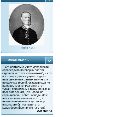
[
Попов К.А.
]
Умная Мысль
Относительно учета доходности
справедлива поговорка: "не так
страшен черт как его малюют", и что
в это нехитрое в сущности дело
напущен туман разных научных и
ненаучных теорий, оказавшихся не
на своем месте. Разгоняя этот
туман, приходишь к таким ясным и
простым вещам, что невольно
спрашиваешь себя: Господи! Да к
чему же нагорожено все это, и
неужели не нашлось до сих пор
никого, кто бы поставил это
колумбово яйцо прямо на стол?
А.Р. Ниппа