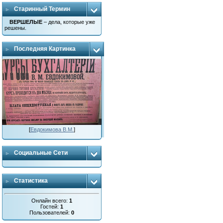
Старинный Термин
ВЕРШЕЛЫЕ
– дела, которые уже
решены.
Последняя Картинка
[
Евдокимова В.М.
]
Социальные Сети
Статистика
Онлайн всего:
1
Гостей:
1
Пользователей:
0