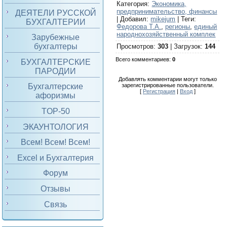
Категория
:
Экономика,
предпринимательство, финансы
ДЕЯТЕЛИ РУССКОЙ
|
Добавил
:
mikejum
|
Теги
:
БУХГАЛТЕРИИ
Федорова Т.А.
,
регионы
,
единый
народнохозяйственный комплек
Зарубежные
бухгалтеры
Просмотров
:
303
|
Загрузок
:
144
Всего комментариев
:
0
БУХГАЛТЕРСКИЕ
ПАРОДИИ
Добавлять комментарии могут только
зарегистрированные пользователи.
Бухгалтерские
[
Регистрация
|
Вход
]
афоризмы
TOP-50
ЭКАУНТОЛОГИЯ
Всем! Всем! Всем!
Excel и Бухгалтерия
Форум
Отзывы
Связь