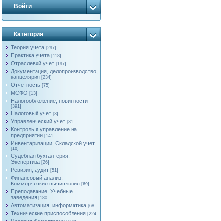
Войти
Категория
Теория учета
[297]
Практика учета
[118]
Отраслевой учет
[197]
Документация, делопроизводство,
канцелярия
[234]
Отчетность
[75]
МСФО
[13]
Налогообложение, повинности
[391]
Налоговый учет
[3]
Управленческий учет
[31]
Контроль и управление на
предприятии
[141]
Инвентаризации. Складской учет
[18]
Судебная бухгалтерия.
Экспертиза
[26]
Ревизия, аудит
[51]
Финансовый анализ.
Коммерческие вычисления
[69]
Преподавание. Учебные
заведения
[180]
Автоматизация, информатика
[68]
Технические приспособления
[224]