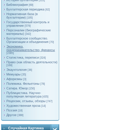
История бухгалтерии
[122]
Библиография
[69]
Бухгалтерская периодика
[62]
Нормативная база (в
бухгалтерии)
[195]
Государственный контроль и
управление
[579]
Персоналии (биографические
материалы)
[342]
Бухгалтерское сообщество.
Организации и объединения
[70]
Экономика,
предпринимательство, финансы
[2385]
Статистика, переписи
[324]
Право (как область деятельности)
[169]
Экаунтология
[36]
Мемуары
[35]
Афоризмы
[3]
Полемика. Фельетоны
[78]
Сатира. Юмор
[150]
Публицистика. Научно-
популярная литература
[435]
Рецензии, отзывы, обзоры
[747]
Художественная проза
[14]
Поэзия
[18]
Другое
[388]
Случайная Картинка